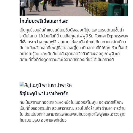
โกเท็มบะพรีเมี่ยมเอาท์เลต
เป็นศูนย์รวมสินค้าแบรนด์เนมชื่อดังของญี่ปุ่น และแบรนด์เนมชั้นนำ
ระดับโลกมาไว้ด้วยกันที่นี่ บนเชิงภูเขาไฟฟูจิ ริม Tomei Expressway
ที่เชื่อมระหว่าง ภูเขาฟูจิ-อุทยานแห่งชาติฮาโกเน่ กับมหานครโตเกียว
นับว่าเป็นเอ้าท์เลทที่ใหญ่ที่สุดของญี่ปุ่น เป็นสถานที่ที่ให้คุณช้อปปิ้งได้
อย่างไม่รู้จบ และเต็มอิ่มไปกับสุดยอดวิวทิวทัศน์ของภูเขาฟูจิ แค่
สถานที่ตั้งก็ดึงดูดความสนใจจากนักท่องเที่ยวได้เป็นอย่างดี
อิซุโนะคุนิ พาโนราม่าพาร์ค
ที่นี่เป็นสถานที่ท่องเที่ยวแห่งหนึ่งในเมืองอิสึโนะคุนิ จังหวัดชิสึโอกะ
เป็นที่ตั้งของกระเช้า สวนสาธารณะ รวมไปถึงร้านค้า ร้านอาหารด้าน
ใน มีระเบียงที่ท่านสามารถเพลิดเพลินกับวิวภูเขาไฟฟูจิและอ่าวซุรุกะ
กันแบบ 360 องศาเลยทีเดียว