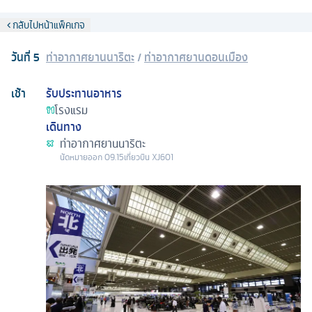
กลับไปหน้าแพ็คเกจ
วันที่
5
ท่าอากาศยานนาริตะ
/
ท่าอากาศยานดอนเมือง
เช้า
รับประทานอาหาร
โรงแรม
เดินทาง
ท่าอากาศยานนาริตะ
นัดหมาย
ออก
09.15
เที่ยวบิน
XJ601