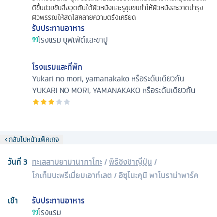
ดีขึ้นช่วยขับสิ่งอุดตันใต้ผิวหนังและรูขุมขนทำให้ผิวหนังสะอาดบำรุง
ผิวพรรณให้สดใสคลายความตรึงเครียด
รับประทานอาหาร
โรงแรม
บุฟเฟ่ต์และขาปู
โรงแรมและที่พัก
Yukari no mori, yamanakako หรือระดับเดียวกัน
YUKARI NO MORI, YAMANAKAKO หรือระดับเดียวกัน
กลับไปหน้าแพ็คเกจ
วันที่
3
ทะเลสาบยามานากาโกะ
/
พิธีชงชาญี่ปุ่น
/
โกเท็มบะพรีเมี่ยมเอาท์เลต
/
อิซุโนะคุนิ พาโนราม่าพาร์ค
เช้า
รับประทานอาหาร
โรงแรม