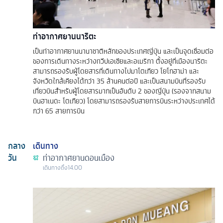
ท่าอากาศยานนาริตะ
เป็นท่าอากาศยานนานาชาติหลักของประเทศญี่ปุ่น และเป็นจุดเชื่อมต่อ
ของการเดินทางระหว่างทวีปเอเชียและอเมริกา ตั้งอยู่ที่เมืองนาริตะ
สามารถรองรับผู้โดยสารที่เดินทางไปมาโตเกียว โยโกฮาม่า และ
จังหวัดใกล้เคียงได้กว่า 35 ล้านคนต่อปี และเป็นสนามบินที่รองรับ
เที่ยวบินสำหรับผู้โดยสารมากเป็นอันดับ 2 ของญี่ปุ่น (รองจากสนาม
บินฮาเนดะ โตเกียว) โดยสามารถรองรับสายการบินระหว่างประเทศได้
กว่า 65 สายการบิน
กลาง
เดินทาง
วัน
ท่าอากาศยานดอนเมือง
เดินทางถึง
14.00