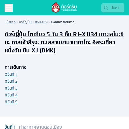
หน้าแรก
ทัวร์ญี่ปุ่น
#24459
แพลนการเดินทาง
ทัวร์ญี่ปุ่น โตเกียว 5 วัน 3 คืน RJ-XJ134 เกาะเอโนะชิ
มะ ศาลเจ้าสึรุงะ ทะเลสาบยามานาคาโคะ อิสระเที่ยว
หนึ่งวัน บิน XJ (DMK)
การเดินทาง
วันที่
1
วันที่
2
วันที่
3
วันที่
4
วันที่
5
วันที่
1
ท่าอากาศยานดอนเมือง