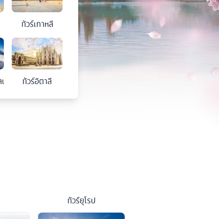
ทัวร์
เกาหลี
ลนด์
ทัวร์
อิตาลี
ทัวร์
ยุโรป