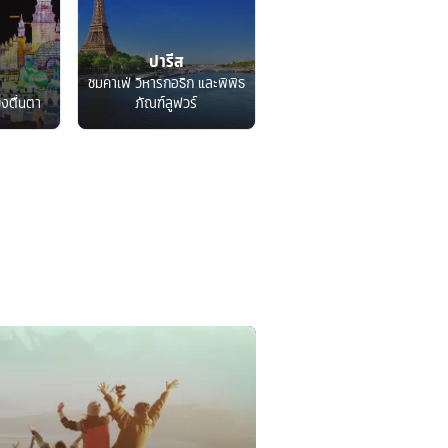
ปารีส
ชมคาเฟ่ วิหารกอธิก และพิพิธ
็งตื่นตา
ภัณฑ์ลูฟวร์