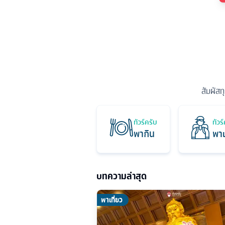
สัมผัสท
ทัวร์ครับ
ทัวร
พากิน
พาเ
บทความล่าสุด
พาเที่ยว