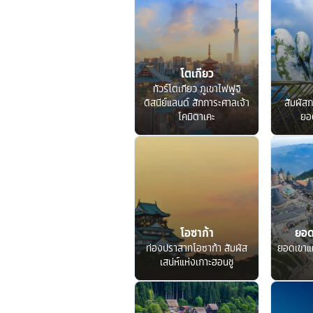
โตเกียว
ทัวร์โตเกียว ภูเขาไฟฟูจิ
ดิสนีย์แลนด์ สักการะศาลเจ้า
สัมผัสก
โคมิตาเคะ
ยอ
โอซาก้า
ยอด
ท่องปราสาทโอซาก้า สัมผัส
ยอดเขาแ
เสน่ห์แห่งเกาะฮอนชู