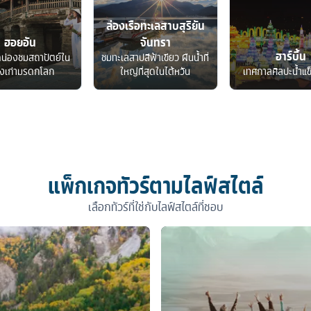
ล่องเรือทะเลสาบสุริยัน
ฮอยอัน
จันทรา
ฮาร์บิ้น
ดน่องชมสถาปัตย์ใน
ชมทะเลสาปสีฟ้าเขียว ผืนน้ำที่
องเก่ามรดกโลก
ใหญ่ที่สุดในไต้หวัน
เทศกาลศิลปะน้ำแข
แพ็กเกจทัวร์ตามไลฟ์สไตล์
เลือกทัวร์ที่ใช่กับไลฟ์สไตล์ที่ชอบ