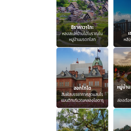
ชิราคาวาโกะ
เ
หลงสเน่ห์บ้านไม้โบราณใน
หมู่บ้านมรดกโลก
หลัง
หมู่บ้าน
ฮอกไกโด
สัมผัสบรรยากาศสุดแสนโร
แมนติกบริเวณคลองโอตารุ
ล่องเรื