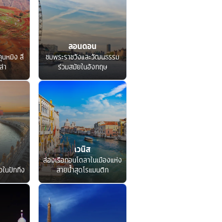
ลอนดอน
ุนหมิง ลี่
ชมพระราชวังและวัฒนธรรม
ล่า
ร่วมสมัยในอังกฤษ
เวนิส
ล่องเรือกอนโดลาในเมืองแห่ง
ในปักกิ่ง
สายน้ำสุดโรแมนติก