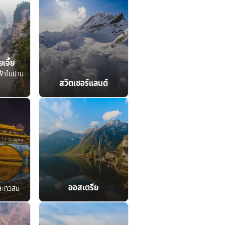
เจี้ย
ฟ้าในม่าน
สวิตเซอร์แลนด์
ออสเตรีย
ละทิวสน