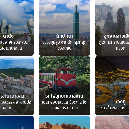
ดานัง
ไทเป 101
อุทยานจางเจีย
ลิ่นอายฝรั่งเศสบน
ชมวิวมุมสูง จากตึกที่สูงที่สุด
ภูเขาหินทรายเสียด
ดเขาบานาฮิลล์
ของไทเป
หมอก
เขาบานาฮิลล์
รถไฟอุทยานอาลีซาน
เฉิงตู
ห่งสวรรค์ สะพานมือ
เดินท่องป่าสนและนั่งรถไฟไต่
อลังการ
เขาแสนโรแมนติก
ธารน้ำแข็ง หิมะ แ