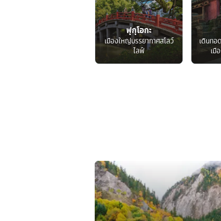
ฟุกุโอกะ
เมืองใหญ่บรรยากาศสโลว์
เดินทอ
ไลฟ์
เมื