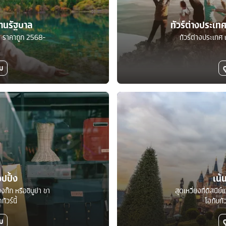
ร้านรัฐบาล
ทัวร์ต่างประเ
บาล ราคาถูก 2568-
ทัวร์ต่างประเทศ 
ิม
ด
อปปิ้ง
เน้
งก๊ก หรือชิบูย่า ขา
สุดเหวี่ยงที่ดิสนีย
ัวร์นี้
โอกับทั
ิม
ด