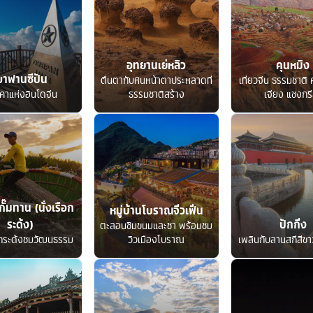
อุทยานเย่หลิว
คุนหมิง
ขาฟานซีปัน
ตื่นตากับหินหน้าตาประหลาดที่
เที่ยวจีน ธรรมชาติ ค
คาแห่งอินโดจีน
ธรรมชาติสร้าง
เจียง แชงกรี
กั๊มทาน (นั่งเรือก
หมู่บ้านโบราณจิ่วเฟิ่น
ระด้ง)
ปักกิ่ง
ตะลอนชิมขนมและชา พร้อมชม
อกระด้งชมวัฒนธรรม
วิวเมืองโบราณ
เพลินกับลานสกีสีขาว