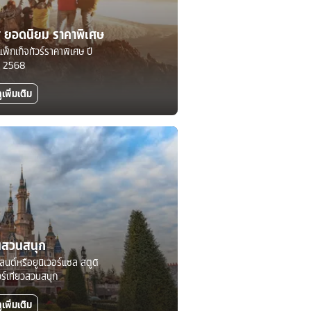
ทศ ยอดนิยม ราคาพิเศษ
แพ็กเก็จทัวร์ราคาพิเศษ ปี
2568
ูเพิ่มเติม
นสวนสนุก
์แลนด์หรือยูนิเวอร์แซล สตูดิ
วร์เที่ยวสวนสนุก
ูเพิ่มเติม