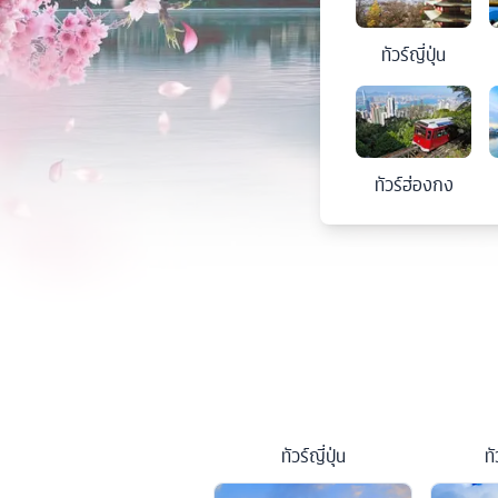
ทัวร์
ญี่ปุ่น
ทัวร์
ฮ่องกง
ทัวร์
ญี่ปุ่น
ทั