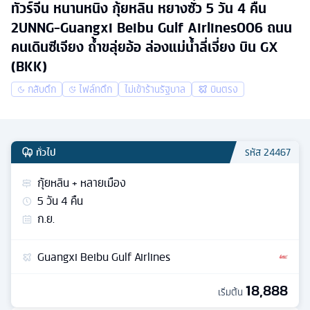
ทัวร์จีน หนานหนิง กุ้ยหลิน หยางซั่ว 5 วัน 4 คืน
2UNNG-Guangxi Beibu Gulf Airlines006 ถนน
คนเดินซีเจียง ถ้ำขลุ่ยอ้อ ล่องแม่น้ำลี่เจี่ยง บิน GX
(BKK)
กลับดึก
ไฟล์ทดึก
ไม่เข้าร้านรัฐบาล
บินตรง
ทั่วไป
รหัส
24467
กุ้ยหลิน + หลายเมือง
5
วัน
4
คืน
ก.ย.
Guangxi Beibu Gulf Airlines
18,888
เริ่มต้น