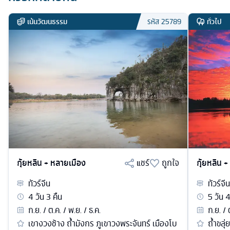
เน้นวัฒนธรรม
ทั่วไป
รหัส
25789
กุ้ยหลิน + หลายเมือง
แชร์
ถูกใจ
กุ้ยหลิน 
ทัวร์
จีน
ทัวร์
จีน
4
วัน
3
คืน
5
วัน
ก.ย. / ต.ค. / พ.ย. / ธ.ค.
ก.ย. / 
เขางวงช้าง ถ้ำมังกร ภูเขาวงพระจันทร์ เมืองโบ
ถ้ำขลุ่