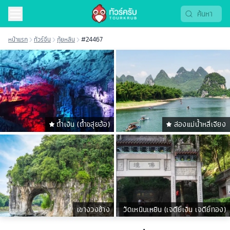
หน้าแรก
ทัวร์จีน
กุ้ยหลิน
#24467
ถ้ำเงิน (ถ้ำขลุ่ยอ้อ)
ล่องแม่น้ำหลี่เจียง
เขางวงช้าง
วัดเหนินเหยิน (เจดีย์เงิน เจดีย์ทอง)