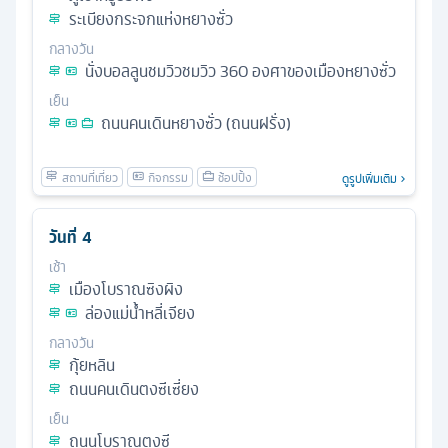
ระเบียงกระจกแห่งหยางซั่ว
กลางวัน
นั่งบอลลูนชมวิวชมวิว 360 องศาของเมืองหยางซั่ว
เย็น
ถนนคนเดินหยางซั่ว (ถนนฝรั่ง)
ดูรูปเพิ่มเติม
วันที่
4
เช้า
เมืองโบราณซิงผิง
ล่องแม่น้ำหลี่เจียง
กลางวัน
กุ้ยหลิน
ถนนคนเดินตงซีเซี่ยง
เย็น
ถนนโบราณตงซี