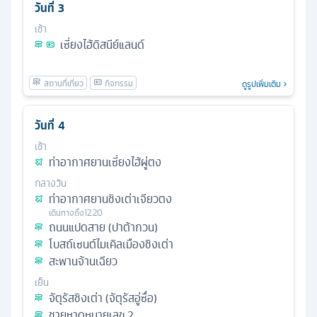
วันที่
3
เช้า
เซี่ยงไฮ้ดิสนีย์แลนด์
ดูรูปเพิ่มเติม
วันที่
4
เช้า
ท่าอากาศยานเซี่ยงไฮ้ผู่ตง
กลางวัน
ท่าอากาศยานชิงเต่าเจียวตง
เดินทางถึง
12.20
ถนนแปดสาย (ปาต้ากวน)
โบสถ์เซนต์ไมเคิลเมืองชิงเต่า
สะพานจ้านเฉียว
เย็น
จัตุรัสชิงเต่า (จัตุรัสอู่ซื่อ)
ชายหาดหมายเลข 2