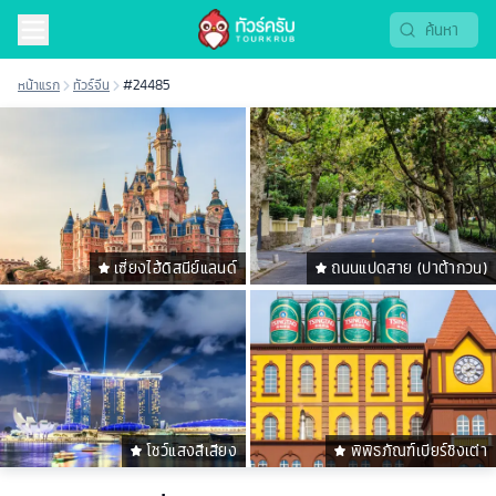
หน้าแรก
ทัวร์จีน
#24485
เซี่ยงไฮ้ดิสนีย์แลนด์
ถนนแปดสาย (ปาต้ากวน)
โชว์แสงสีเสียง
พิพิธภัณฑ์เบียร์ชิงเต่า