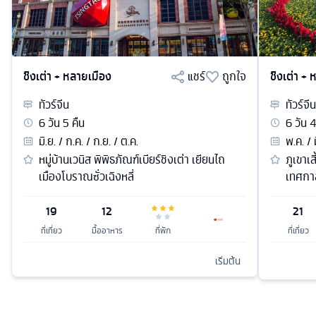
ชิงเต่า + หลายเมือง
แชร์
ถูกใจ
ชิงเต่า +
ทัวร์
จีน
ทัวร์
จีน
6
วัน
5
คืน
6
วัน
มิ.ย. / ก.ค. / ก.ย. / ต.ค.
พ.ค. / 
หมู่บ้านเวนิส พิพิธภัณฑ์เบียร์ชิงเต่า เยียนไถ
ภูเขาเ
เมืองโบราณซั่วเฉิงหลี่
เทศกาล
19
12
21
ที่เที่ยว
มื้ออาหาร
ที่พัก
ที่เที่ยว
เริ่มต้น