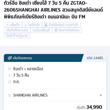
ทัวร์จีน ชิงเต่า เซี่ยงไฮ้ 7 วัน 5 คืน ZGTAO-
2606SHANGHAI AIRLINES สวนสนุกดิสนีย์แลนด์
พิพิธภัณฑ์เบียร์ชิงเต่า ถนนอานิเมะ บิน FM
กลับดึก
ไฟล์ทเช้า
ดิสนีย์แลนด์ รวมค่าเข้า
เก็บทิปที่สนามบิน
ใบไม้เปลี่ยนสี
มีหลายไฟล์ทบิน
ไม่เข้าร้านรัฐบาล
เน้นวัฒนธรรม
รหัส
24485
ชิงเต่า + หลายเมือง
7
วัน
5
คืน
ต.ค.
SHANGHAI AIRLINES
34,990
เริ่มต้น