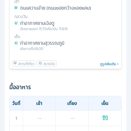
เช้า
ถนนควานจ๋าย (ถนนซอยกว้างซอยแคบ)
กลางวัน
ท่าอากาศยานเฉิงตู
นัดหมาย
ออก
15.55
เที่ยวบิน
TG619
เย็น
ท่าอากาศยานสุวรรณภูมิ
เดินทางถึง
18.00
ดูรูปเพิ่มเติม
มื้ออาหาร
วันที่
เช้า
เที่ยง
เย็น
1
—
—