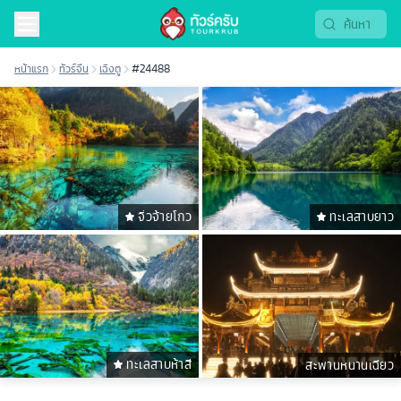
หน้าแรก
ทัวร์จีน
เฉิงตู
#24488
จิ่วจ้ายโกว
ทะเลสาบยาว
ทะเลสาบห้าสี
สะพานหนานเฉียว