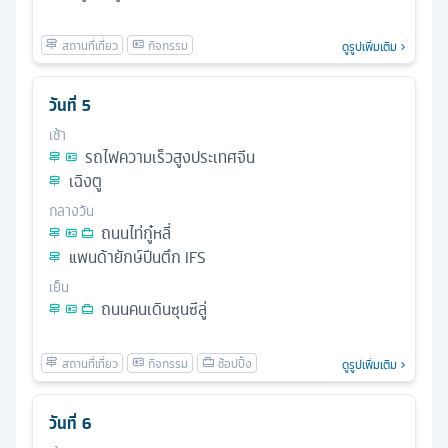
ดูรูปเพิ่มเติม
วันที่
5
เช้า
รถไฟความเร็วสูงประเทศจีน
เฉิงตู
กลางวัน
ถนนไท่กู๋หลี่
แพนด้ายักษ์ปีนตึก IFS
เย็น
ถนนคนเดินซุนซีลู่
ดูรูปเพิ่มเติม
วันที่
6