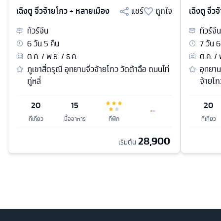
เฉิงตู จิ่วจ้ายโกว + หลายเมือง
แชร์
ถูกใจ
เฉิงตู จิ่
ทัวร์
จีน
ทัวร์
จีน
6
วัน
5
คืน
7
วัน
6
ต.ค. / พ.ย. / ธ.ค.
ต.ค. / 
ภูเขาสี่ดรุณี อุทยานจิ่วจ้ายโกว วัดต้าฉือ ถนนไท่
อุทยานภ
กู่หลี่
จ้ายโก
20
15
20
ที่เที่ยว
มื้ออาหาร
ที่พัก
ที่เที่ยว
28,900
เริ่มต้น