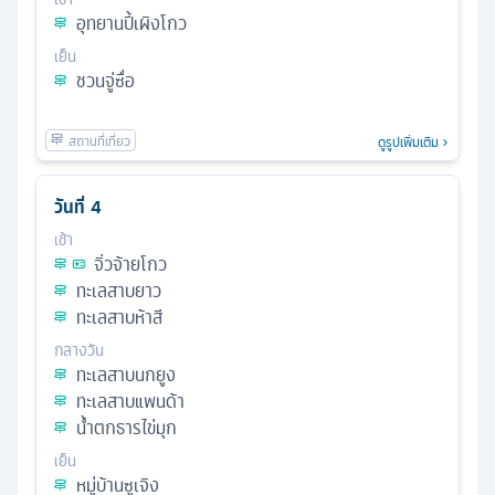
อุทยานปี้เผิงโกว
เย็น
ชวนจู่ซื่อ
ดูรูปเพิ่มเติม
วันที่
4
เช้า
จิ่วจ้ายโกว
ทะเลสาบยาว
ทะเลสาบห้าสี
กลางวัน
ทะเลสาบนกยูง
ทะเลสาบแพนด้า
น้ำตกธารไข่มุก
เย็น
หมู่บ้านซูเจิง