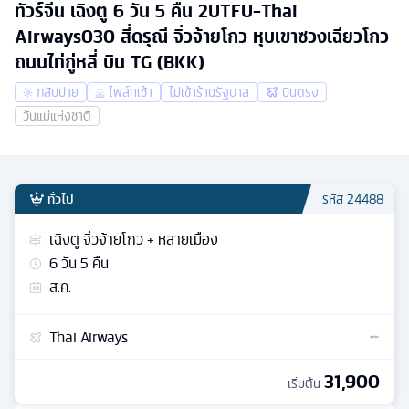
ทัวร์จีน เฉิงตู 6 วัน 5 คืน 2UTFU-Thai
Airways030 สี่ดรุณี จิ่วจ้ายโกว หุบเขาซวงเฉียวโกว
ถนนไท่กู่หลี่ บิน TG (BKK)
กลับบ่าย
ไฟล์ทเช้า
ไม่เข้าร้านรัฐบาล
บินตรง
วันแม่แห่งชาติ
ทั่วไป
รหัส
24488
เฉิงตู จิ่วจ้ายโกว + หลายเมือง
6
วัน
5
คืน
ส.ค.
Thai Airways
31,900
เริ่มต้น