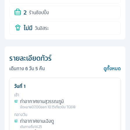
2
ร้านช้อปปิ้ง
ไม่มี
วันอิสระ
รายละเอียดทัวร์
เดินทาง
6
วัน
5
คืน
ดูทั้งหมด
วันที่
1
เช้า
ท่าอากาศยานสุวรรณภูมิ
นัดหมาย
07.00
ออก
10.15
เที่ยวบิน
TG618
กลางวัน
ท่าอากาศยานเฉิงตู
เดินทางถึง
14.25