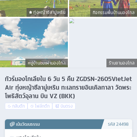
ทุ่งหญ้าซีลามู่เหริน
กิจกรรมพื้นบ้านมองโกล
หมู่บ้านชนเผ่ามองโกล
ร้านยามองโกล
ทัวร์มองโกเลียใน 6 วัน 5 คืน ZGDSN-2605VietJet
Air ทุ่งหญ้าซีลามู่เหริน ทะเลทรายอินเคิลทาลา วัดพระ
โพธิสัตว์อุลาน บิน VZ (BKK)
กลับดึก
ไฟล์ทดึก
บินตรง
เน้นวัฒนธรรม
รหัส
24498