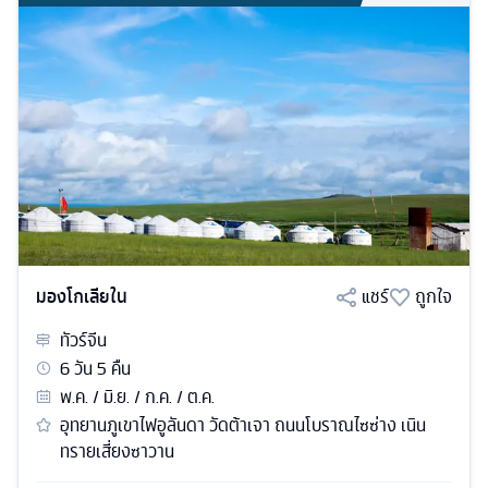
มองโกเลียใน
แชร์
ถูกใจ
ทัวร์
จีน
6
วัน
5
คืน
พ.ค. / มิ.ย. / ก.ค. / ต.ค.
อุทยานภูเขาไฟอูลันดา วัดต้าเจา ถนนโบราณไซซ่าง เนิน
ทรายเสี่ยงซาวาน