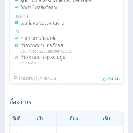
อุทยานวัฒนธรรมงานแต่งงานออร์ดอส
วัดพระโพธิสัตว์อุลาน
กลางวัน
เขตท่องเที่ยวเจงกิสข่าน
เย็น
ถนนคนเดินคังปาสือ
ท่าอากาศยานเออร์ดอส
นัดหมาย
ออก
23.50
เที่ยวบิน
VZ3535
ท่าอากาศยานสุวรรณภูมิ
เดินทางถึง
03.20
ดูรูปเพิ่มเติม
มื้ออาหาร
วันที่
เช้า
เที่ยง
เย็น