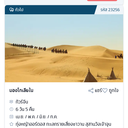
ทั่วไป
รหัส
23256
มองโกเลียใน
แชร์
ถูกใจ
ทัวร์
จีน
6
วัน
5
คืน
เม.ย. / พ.ค. / มิ.ย. / ก.ค.
ทุ่งหญ้าออร์ดอส ทะเลทรายเสี่ยงซาวาน สุสานวังเจ้าจุน