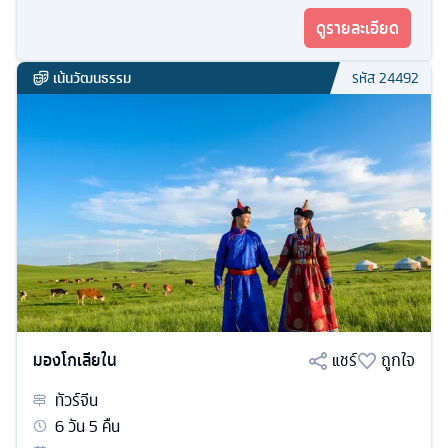
ดูรายละเอียด
เน้นวัฒนธรรม
รหัส
24492
มองโกเลียใน
แชร์
ถูกใจ
ทัวร์
จีน
6
วัน
5
คืน