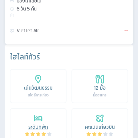
มองโกเลียใน
6
วัน
5
คืน
VietJet Air
ไฮไลท์ทัวร์
เน้นวัฒนธรรม
12
มื้อ
สไตล์การเที่ยว
มื้ออาหาร
ระดับที่พัก
คะแนนเที่ยวบิน