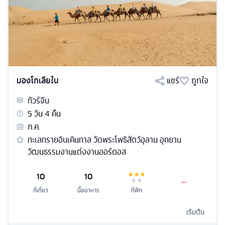
มองโกเลียใน
แชร์
ถูกใจ
ทัวร์
จีน
5
วัน
4
คืน
ก.ค.
ทะเลทรายอินเคินทาล วัดพระโพธิสัตว์อุลาน อุทยาน
วัฒนธรรมงานแต่งงานออร์ดอส
10
10
ที่เที่ยว
มื้ออาหาร
ที่พัก
เริ่มต้น