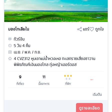
มองโกเลียใน
แชร์
ถูกใจ
ทัวร์
จีน
5
วัน
4
คืน
เม.ย. / พ.ค. / ก.ย.
4 CVZ312 หุบเขาแม่น้ำหวงเหอ ทะเลทรายเสี่ยงชาวาน
พิพิธภัณฑ์เงินมองโกล ทุ่งหญ้าเออร์ดอส
9
11
ที่เที่ยว
มื้ออาหาร
ที่พัก
เริ่มต้น
ดูรายละเอียด