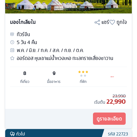
มองโกเลียใน
แชร์
ถูกใจ
ทัวร์
จีน
5
วัน
4
คืน
พ.ค. / มิ.ย. / ก.ค. / ส.ค. / ก.ย. / ต.ค.
ออร์ดอส หุบเขาแม่น้ำหวงเหอ ทะเลทรายเสี่ยงซาวาน
8
9
ที่เที่ยว
มื้ออาหาร
ที่พัก
23,990
22,990
เริ่มต้น
ดูรายละเอียด
ทั่วไป
รหัส
22723