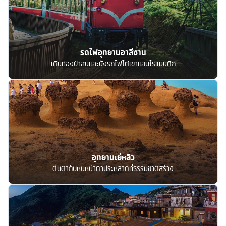
รถไฟอุทยานอาลีซาน
เดินท่องป่าสนและนั่งรถไฟไต่เขาแสนโรแมนติก
อุทยานเย่หลิว
ตื่นตากับหินหน้าตาประหลาดที่ธรรมชาติสร้าง