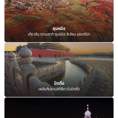
คุนหมิง
เที่ยวจีน ธรรมชาติ คุนหมิง ลี่เจียง แชงกรีล่า
ปักกิ่ง
เพลินกับลานสกีสีขาวในปักกิ่ง