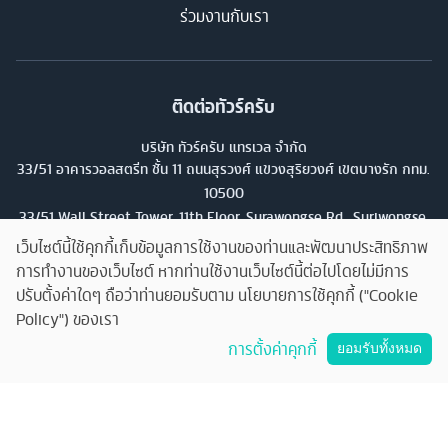
ร่วมงานกับเรา
ติดต่อทัวร์ครับ
บริษัท ทัวร์ครับ แทรเวล จำกัด
33/51 อาคารวอลสตรีท ชั้น 11 ถนนสุรวงศ์ แขวงสุริยวงศ์ เขตบางรัก กทม.
10500
33/51 Wall Street Tower, 11th Floor, Surawongse Rd., Suriwongse,
Bangrak, Bangkok. โทร
02-853-9982
เว็บไซต์นี้ใช้คุกกี้เก็บข้อมูลการใช้งานของท่านและพัฒนาประสิทธิภาพ
การทำงานของเว็บไซต์ หากท่านใช้งานเว็บไซต์นี้ต่อไปโดยไม่มีการ
เลขที่ใบอนุญาต
ปรับตั้งค่าใดๆ ถือว่าท่านยอมรับตาม นโยบายการใช้คุกกี้ ("Cookie
11/13224
Policy") ของเรา
คุยกับทัวร์ครับ
การตั้งค่าคุกกี้
ยอมรับทั้งหมด
©
2026
บริษัท ทัวร์ครับ แทรเวล จำกัด สงวนลิขสิทธิ์