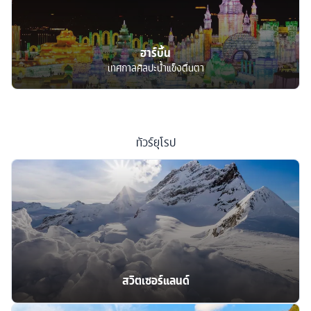
ฮาร์บิ้น
เทศกาลศิลปะน้ำแข็งตื่นตา
ทัวร์
ยุโรป
สวิตเซอร์แลนด์