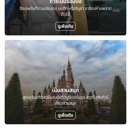
ทัวร์เน้นช้อปปิ้ง
ช้อปเพลินที่ย่านเมียงดง มงก๊ก หรือชิบูย่า ขาช้อปห้ามพลาด
ทัวร์นี้
ดูเพิ่มเติม
เน้นสวนสนุก
สุดเหวี่ยงที่ดิสนีย์แลนด์หรือยูนิเวอร์แซล สตูดิโอกับทัวร์
เที่ยวสวนสนุก
ดูเพิ่มเติม