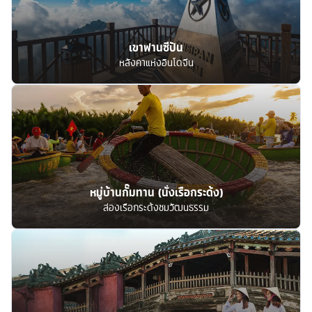
เขาฟานซีปัน
หลังคาแห่งอินโดจีน
หมู่บ้านกั๊มทาน (นั่งเรือกระด้ง)
ล่องเรือกระด้งชมวัฒนธรรม