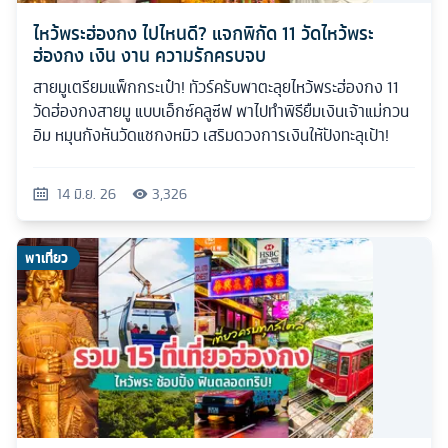
ไหว้พระฮ่องกง ไปไหนดี? แจกพิกัด 11 วัดไหว้พระ
ฮ่องกง เงิน งาน ความรักครบจบ
สายมูเตรียมแพ็กกระเป๋า! ทัวร์ครับพาตะลุยไหว้พระฮ่องกง 11
วัดฮ่องกงสายมู แบบเอ็กซ์คลูซีฟ พาไปทำพิธียืมเงินเจ้าแม่กวน
อิม หมุนกังหันวัดแชกงหมิว เสริมดวงการเงินให้ปังทะลุเป้า!
14 มิ.ย. 26
3,326
พาเที่ยว