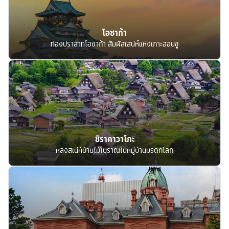
โอซาก้า
ท่องปราสาทโอซาก้า สัมผัสเสน่ห์แห่งเกาะฮอนชู
ชิราคาวาโกะ
หลงสเน่ห์บ้านไม้โบราณในหมู่บ้านมรดกโลก