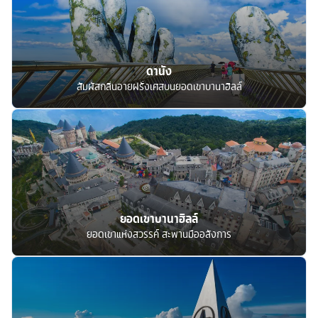
ดานัง
สัมผัสกลิ่นอายฝรั่งเศสบนยอดเขาบานาฮิลล์
ยอดเขาบานาฮิลล์
ยอดเขาแห่งสวรรค์ สะพานมืออลังการ