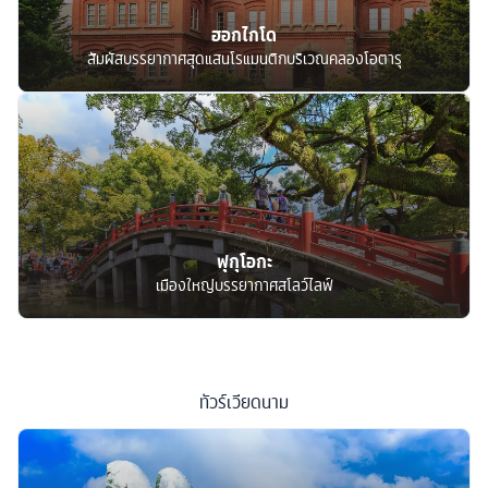
ฮอกไกโด
สัมผัสบรรยากาศสุดแสนโรแมนติกบริเวณคลองโอตารุ
ฟุกุโอกะ
เมืองใหญ่บรรยากาศสโลว์ไลฟ์
ทัวร์
เวียดนาม