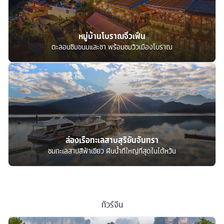
หมู่บ้านโบราณจิ่วเฟิ่น
ตะลอนชิมขนมและชา พร้อมชมวิวเมืองโบราณ
ล่องเรือทะเลสาบสุริยันจันทรา
ชมทะเลสาปสีฟ้าเขียว ผืนน้ำที่ใหญ่ที่สุดในไต้หวัน
ทัวร์
จีน