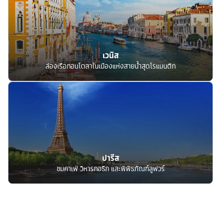
เวนิส
ล่องเรือกอนโดลาในเมืองแห่งสายน้ำสุดโรแมนติก
ปารีส
ชมคาเฟ่ วิหารกอธิก และพิพิธภัณฑ์ลูฟวร์