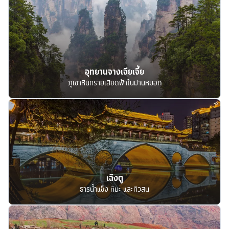
อุทยานจางเจียเจี้ย
ภูเขาหินทรายเสียดฟ้าในม่านหมอก
เฉิงตู
ธารน้ำแข็ง หิมะ และทิวสน