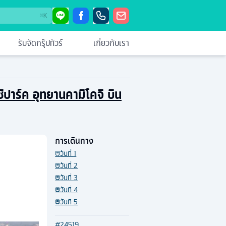
⌘
K
รับจัดกรุ๊ปทัวร์
เกี่ยวกับเรา
ิปาร์ค อุทยานคามิโคจิ บิน
การเดินทาง
วันที่
1
วันที่
2
วันที่
3
วันที่
4
วันที่
5
#
24519