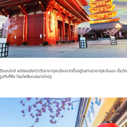
รือเซนโซจิ แต่นิยมเรียกว่าวัดอาซากุสะเนื่องจากตั้งอยู่ในย่านอาซากุสะนั่นเอง เป็น
ยรูปกันก็คือ โคมไฟสีแดงขนาดใหญ่