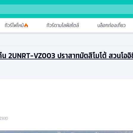
ทัวร์ไฟไหม้
ทัวร์ตามไลฟ์สไตล์
บล็อกท่องเที่ยว
น 3 คืน 2UNRT-VZ003 ปราสาทมัตสึโมโต้ สวนโออิช
Z830