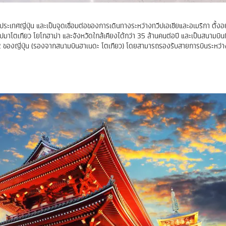
เทศญี่ปุ่น และเป็นจุดเชื่อมต่อของการเดินทางระหว่างทวีปเอเชียและอเมริกา ตั้งอยู่
มาโตเกียว โยโกฮาม่า และจังหวัดใกล้เคียงได้กว่า 35 ล้านคนต่อปี และเป็นสนามบินที
 2 ของญี่ปุ่น (รองจากสนามบินฮาเนดะ โตเกียว) โดยสามารถรองรับสายการบินระหว่า