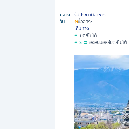
กลาง
รับประทานอาหาร
วัน
มื้ออิสระ
เดินทาง
มัตสึโมโต้
อิออนมอลล์มัตสึโมโต้