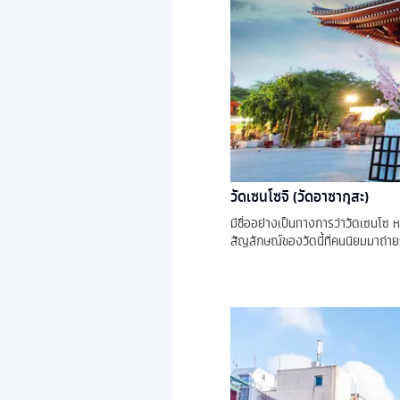
วัดเซนโซจิ (วัดอาซากุสะ)
มีชื่ออย่างเป็นทางการว่าวัดเซนโซ ห
สัญลักษณ์ของวัดนี้ที่คนนิยมมาถ่า