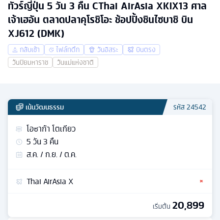
ทัวร์ญี่ปุ่น 5 วัน 3 คืน CThai AirAsia XKIX13 ศาล
เจ้าเฮอัน ตลาดปลาคุโรชิโอะ ช้อปปิ้งชินไซบาชิ บิน
XJ612 (DMK)
กลับเช้า
ไฟล์ทดึก
วันอิสระ
บินตรง
วันปิยมหาราช
วันแม่แห่งชาติ
เน้นวัฒนธรรม
รหัส
24542
โอซาก้า โตเกียว
5
วัน
3
คืน
ส.ค. / ก.ย. / ต.ค.
Thai AirAsia X
20,899
เริ่มต้น