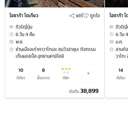
โอซาก้า โตเกียว
แชร์
ถูกใจ
โอซาก้า โ
ทัวร์
ญี่ปุ่น
ทัวร์
ญี่
6
วัน
4
คืน
6
วัน
พ.ย.
ม.ค.
ย่านเมืองเก่าคาวาโกเอะ ชมวิวฮาคุบะ กิจกรรม
ลานกิจ
เก็บแอปเปิ้ล อุทยานคามิโคจิ
วาโกะ อ
10
8
14
ที่เที่ยว
มื้ออาหาร
ที่พัก
ที่เที่ยว
38,899
เริ่มต้น