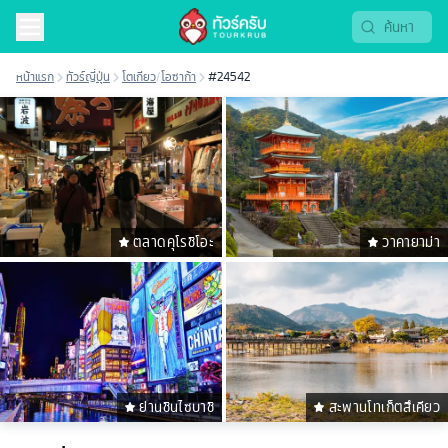
หน้าแรก
ทัวร์ญี่ปุ่น
โตเกียว
/
โอซาก้า
#24542
ตลาดคุโรชิโอะ
วาคายาม่า
ย่านชินไซบาชิ
สะพานโทเก็ตสึเคียว