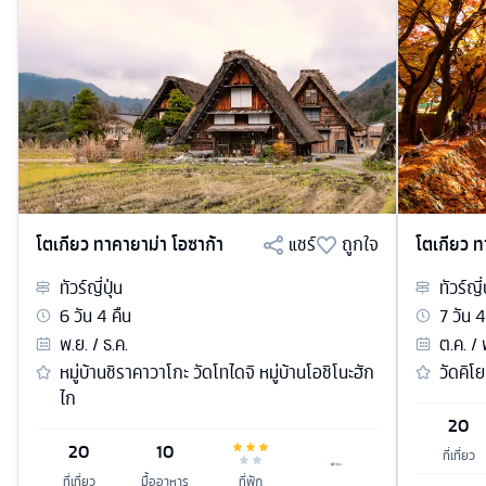
โตเกียว ทาคายาม่า โอซาก้า
แชร์
ถูกใจ
โตเกียว ท
ทัวร์
ญี่ปุ่น
ทัวร์
ญี่
6
วัน
4
คืน
7
วัน
4
พ.ย. / ธ.ค.
ต.ค. / 
หมู่บ้านชิราคาวาโกะ วัดโทไดจิ หมู่บ้านโอชิโนะฮัก
วัดคิโย
ไก
20
20
10
ที่เที่ยว
ที่เที่ยว
มื้ออาหาร
ที่พัก