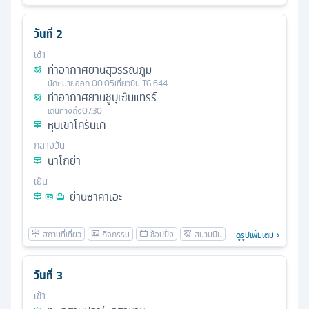
วันที่
2
เช้า
ท่าอากาศยานสุวรรณภูมิ
นัดหมาย
ออก
00.05
เที่ยวบิน
TG 644
ท่าอากาศยานชูบุเซ็นแทรร์
เดินทางถึง
07.30
หุบเขาโครันเค
กลางวัน
นาโกย่า
เย็น
ย่านซาคาเอะ
ดูรูปเพิ่มเติม
วันที่
3
เช้า