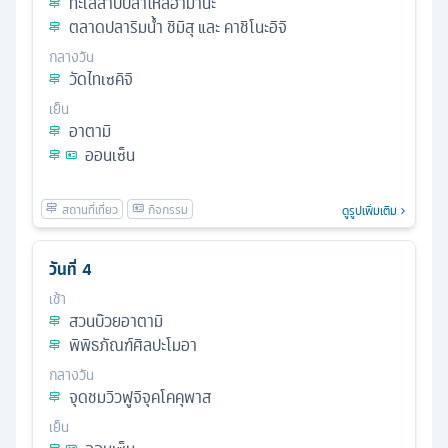
ทะเลสาบปลาไหลฮามานะ
ตลาดปลาริมน้ำ ชิมิสุ และ คาชิโนะอิจิ
กลางวัน
วัดไทเซคิจิ
เย็น
อาตามิ
ออนเซ็น
ดูรูปเพิ่มเติม
วันที่
4
เช้า
สวนบ๊วยอาตามิ
พิพิธภัณฑ์ศิลปะโมอา
กลางวัน
จุดชมวิวฟูจิจุคโคคุพาส
เย็น