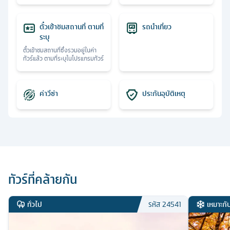
ตั๋วเข้าชมสถานที่ ตามที่
รถนำเที่ยว
ระบุ
ตั๋วเข้าชมสถานที่ซึ่งรวมอยู่ในค่า
ทัวร์แล้ว ตามที่ระบุในโปรแกรมทัวร์
ค่าวีซ่า
ประกันอุบัติเหตุ
ทัวร์ที่คล้ายกัน
ทั่วไป
เหมาะกั
รหัส
24541