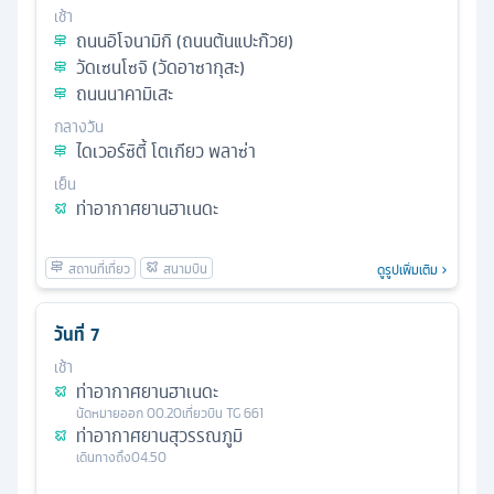
เช้า
ถนนอิโจนามิกิ (ถนนต้นแปะก๊วย)
วัดเซนโซจิ (วัดอาซากุสะ)
ถนนนาคามิเสะ
กลางวัน
ไดเวอร์ซิตี้ โตเกียว พลาซ่า
เย็น
ท่าอากาศยานฮาเนดะ
ดูรูปเพิ่มเติม
วันที่
7
เช้า
ท่าอากาศยานฮาเนดะ
นัดหมาย
ออก
00.20
เที่ยวบิน
TG 661
ท่าอากาศยานสุวรรณภูมิ
เดินทางถึง
04.50