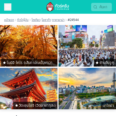
หน้าแรก
ทัวร์ญี่ปุ่น
โตเกียว
/
โอซาก้า
/
ทาคายาม่า
#24544
โมมิจิ ไคโร (เส้นทางเมเปิ้ลคาวาคู
ย่านชินจูกุ
ชิโกะ)
วัดเซนโซจิ (วัดอาซากุสะ)
นาโกย่า