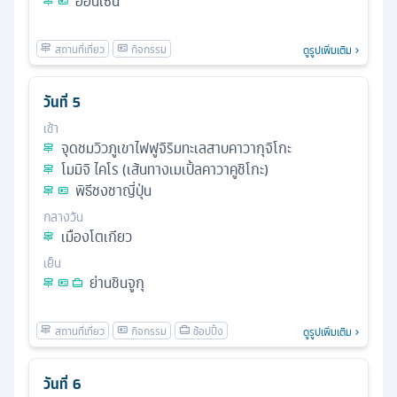
ออนเซ็น
ดูรูปเพิ่มเติม
วันที่
5
เช้า
จุดชมวิวภูเขาไฟฟูจิริมทะเลสาบคาวากุจิโกะ
โมมิจิ ไคโร (เส้นทางเมเปิ้ลคาวาคูชิโกะ)
พิธีชงชาญี่ปุ่น
กลางวัน
เมืองโตเกียว
เย็น
ย่านชินจูกุ
ดูรูปเพิ่มเติม
วันที่
6