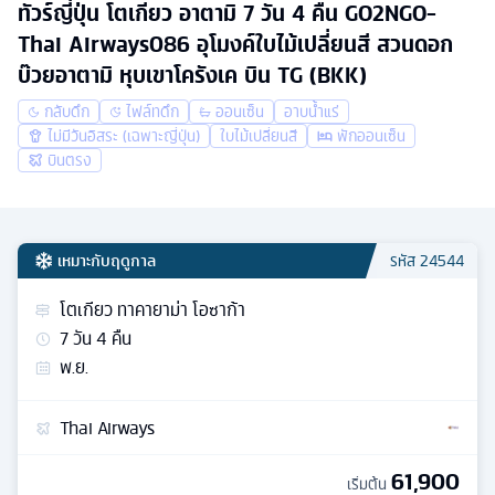
ทัวร์ญี่ปุ่น โตเกียว อาตามิ 7 วัน 4 คืน GO2NGO-
Thai Airways086 อุโมงค์ใบไม้เปลี่ยนสี สวนดอก
บ๊วยอาตามิ หุบเขาโครังเค บิน TG (BKK)
กลับดึก
ไฟล์ทดึก
ออนเซ็น
อาบน้ำแร่
ไม่มีวันอิสระ (เฉพาะญี่ปุ่น)
ใบไม้เปลี่ยนสี
พักออนเซ็น
บินตรง
เหมาะกับฤดูกาล
รหัส
24544
โตเกียว ทาคายาม่า โอซาก้า
7
วัน
4
คืน
พ.ย.
Thai Airways
61,900
เริ่มต้น