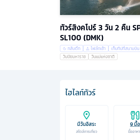
ทัวร์สิงคโปร์ 3 วัน 2 คืน 
SL100 (DMK)
กลับดึก
ไฟล์ทเช้า
เก็บทิปที่สนามบิน
วันปิยมหาราช
วันแม่แห่งชาติ
ไฮไลท์ทัวร์
มีวันอิสระ
9
มื้อ
สไตล์การเที่ยว
มื้ออาห