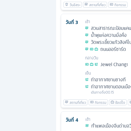
วันที่
3
เช้า
สวนสาธารณะป้อมแคน
นํ้าพุแห่งความมั่งคั่ง
วัดพระเขี้ยวแก้วสิงค์โป
ถนนออร์ชาร์ด
กลางวัน
Jewel Changi
เย็น
ท่าอากาศยานชางกี
ท่าอากาศยานดอนเมือ
เดินทางถึง
00.15
วันที่
4
เช้า
กำแพงเมืองจีนด่านจ