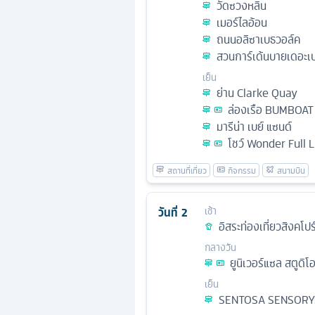
วัดซวงหลิน
เมอร์ไลอ้อน
ถนนอลิซาเบธวอล์ค
สวนการ์เด้นบายเดอะเบ
เย็น
ย่าน Clarke Quay
ล่องเรือ BUMBOAT
มารีน่า เบย์ แซนด์
โชว์ Wonder Full L
วันที่
2
เช้า
อิสระท่องเที่ยวสิงคโปร์
กลางวัน
ยูนิเวอร์แซล สตูดิโ
เย็น
SENTOSA SENSOR