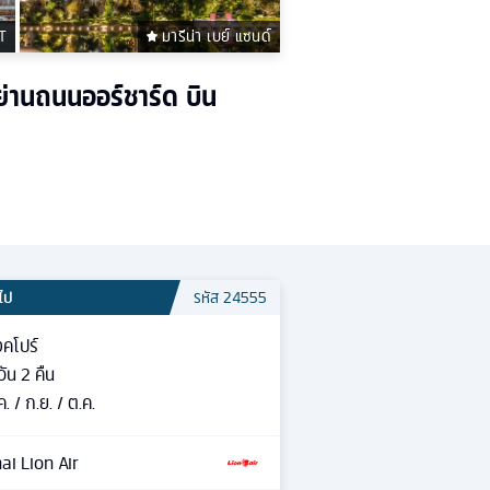
T
มารีน่า เบย์ แซนด์
งย่านถนนออร์ชาร์ด บิน
วไป
รหัส
24555
งคโปร์
วัน
2
คืน
ค. / ก.ย. / ต.ค.
ai Lion Air