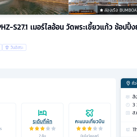
ล่องเรือ BUMBOA
SPHZ-S27.1 เมอร์ไลอ้อน วัดพระเขี้ยวแก้ว ช้อปปิ้
วันอิสระ
ทั่
สิ
3
ส.
ระดับที่พัก
คะแนนเที่ยวบิน
Th
าร
2
คืน
บินโลว์คอสต์