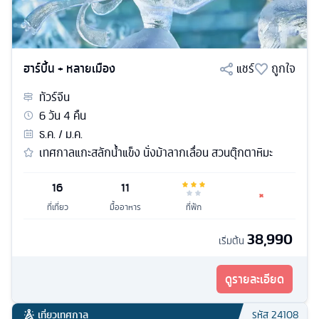
ฮาร์บิ้น + หลายเมือง
แชร์
ถูกใจ
ทัวร์
จีน
6
วัน
4
คืน
ธ.ค. / ม.ค.
เทศกาลแกะสลักน้ำแข็ง นั่งม้าลากเลื่อน สวนตุ๊กตาหิมะ
16
11
ที่เที่ยว
มื้ออาหาร
ที่พัก
38,990
เริ่มต้น
ดูรายละเอียด
เที่ยวเทศกาล
รหัส
24108