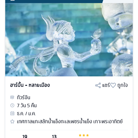
ฮาร์บิ้น + หลายเมือง
แชร์
ถูกใจ
ทัวร์
จีน
7
วัน
5
คืน
ธ.ค. / ม.ค.
เทศกาลแกะสลักน้ำแข็งทะเลเพชรน้ำแข็ง เกาะพระอาทิตย์
19
13