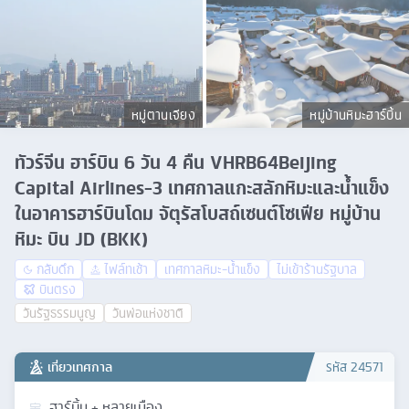
หมู่ตานเจียง
หมู่บ้านหิมะฮาร์บิ้น
ทัวร์จีน ฮาร์บิน 6 วัน 4 คืน VHRB64Beijing
Capital Airlines-3 เทศกาลแกะสลักหิมะและน้ำแข็ง
ในอาคารฮาร์บินโดม จัตุรัสโบสถ์เซนต์โซเฟีย หมู่บ้าน
หิมะ บิน JD (BKK)
กลับดึก
ไฟล์ทเช้า
เทศกาลหิมะ-น้ำแข็ง
ไม่เข้าร้านรัฐบาล
บินตรง
วันรัฐธรรมนูญ
วันพ่อแห่งชาติ
เที่ยวเทศกาล
รหัส
24571
ฮาร์บิ้น + หลายเมือง