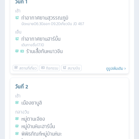
วันที่
1
เช้า
ท่าอากาศยานสุวรรณภูมิ
นัดหมาย
06.30
ออก
09.20
เที่ยวบิน
JD 467
เย็น
ท่าอากาศยานฮาร์บิ้น
เดินทางถึง
17.10
ร้านเสื้อกันหนาวจีน
ดูรูปเพิ่มเติม
วันที่
2
เช้า
เมืองยาบูลิ
กลางวัน
หมู่ตานเจียง
หมู่บ้านหิมะฮาร์บิ้น
พิพิธภัณฑ์หมู่บ้านหิมะ