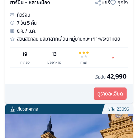
ฮาร์บิ้น + หลายเมือง
แชร์
ถูกใจ
ทัวร์
จีน
7
วัน
5
คืน
ธ.ค. / ม.ค.
สวนสตาลิน นั่งม้าลากเลื่อน หมู่บ้านหิมะ เกาะพระอาทิตย์
19
13
ที่เที่ยว
มื้ออาหาร
ที่พัก
42,990
เริ่มต้น
ดูรายละเอียด
เที่ยวเทศกาล
รหัส
23996