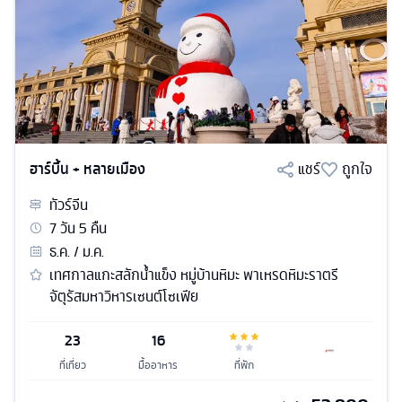
ฮาร์บิ้น + หลายเมือง
แชร์
ถูกใจ
ทัวร์
จีน
7
วัน
5
คืน
ธ.ค. / ม.ค.
เทศกาลแกะสลักน้ำแข็ง หมู่บ้านหิมะ พาเหรดหิมะราตรี
จัตุรัสมหาวิหารเซนต์โซเฟีย
23
16
ที่เที่ยว
มื้ออาหาร
ที่พัก