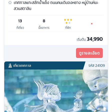
เทศกาลแกะสลักน้ำแข็ง ถนนคนเดินจงหยาง หมู่บ้านหิมะ
สวนสตาลิน
13
8
ที่เที่ยว
มื้ออาหาร
ที่พัก
34,990
เริ่มต้น
ดูรายละเอียด
เที่ยวเทศกาล
รหัส
24109