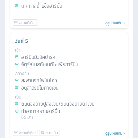
เทศกาลน้ำแข็งฮาร์บิ้น
ดูรูปเพิ่มเติม
วันที่
5
เช้า
ฮาร์บินมิวสิคปาร์ค
จัตุรัสโบสถ์เซนต์โซเฟียฮาร์บิน
กลางวัน
สะพานรถไฟปินโจว
อนุสาวรีย์ไม้กางเขน
เย็น
ถนนจงยางปู้สิงเจีย/ถนนจงยางต้าเจีย
ท่าอากาศยานฮาร์บิ้น
นัดหมาย
ดูรูปเพิ่มเติม