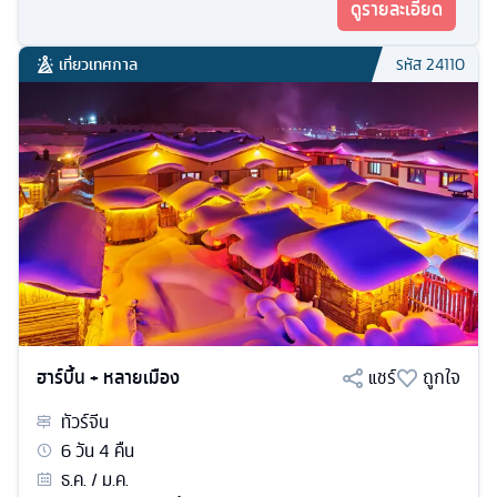
ดูรายละเอียด
เที่ยวเทศกาล
รหัส
24110
ฮาร์บิ้น + หลายเมือง
แชร์
ถูกใจ
ทัวร์
จีน
6
วัน
4
คืน
ธ.ค. / ม.ค.