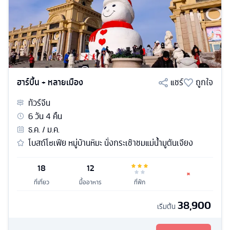
ฮาร์บิ้น + หลายเมือง
แชร์
ถูกใจ
ทัวร์
จีน
6
วัน
4
คืน
ธ.ค. / ม.ค.
โบสถ์โซเฟีย หมู่บ้านหิมะ นั่งกระเช้าชมแม่น้ำมูตันเจียง
18
12
ที่เที่ยว
มื้ออาหาร
ที่พัก
38,900
เริ่มต้น