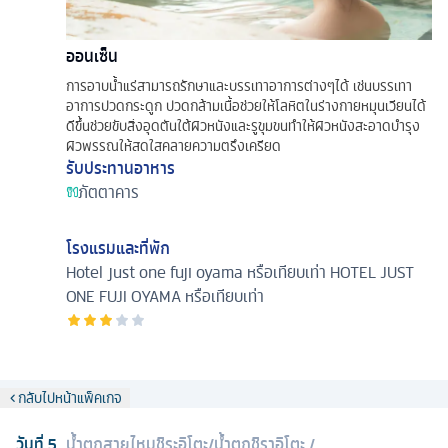
ออนเซ็น
การอาบน้ำแร่สามารถรักษาและบรรเทาอาการต่างๆได้ เช่นบรรเทา
อาการปวดกระดูก ปวดกล้ามเนื้อช่วยให้โลหิตในร่างกายหมุนเวียนได้
ดีขึ้นช่วยขับสิ่งอุดตันใต้ผิวหนังและรูขุมขนทำให้ผิวหนังสะอาดบำรุง
ผิวพรรณให้สดใสคลายความตรึงเครียด
รับประทานอาหาร
ภัตตาคาร
โรงแรมและที่พัก
Hotel just one fuji oyama หรือเทียบเท่า
HOTEL JUST
ONE FUJI OYAMA หรือเทียบเท่า
กลับไปหน้าแพ็คเกจ
วันที่
5
น้ำตกสายไหมชิระอิโตะ/น้ําตกชิราอิโตะ
/