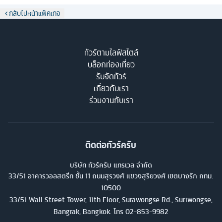
กลับไปหน้าแพ็คเกจ
ทัวร์ตามไลฟ์สไตล์
บล็อกท่องเที่ยว
รับจัดทัวร์
เกี่ยวกับเรา
ร่วมงานกับเรา
ติดต่อทัวร์ครับ
บริษัท ทัวร์ครับ แทรเวล จำกัด
33/51 อาคารวอลสตรีท ชั้น 11 ถนนสุรวงศ์ แขวงสุริยวงศ์ เขตบางรัก กทม.
10500
33/51 Wall Street Tower, 11th Floor, Surawongse Rd., Suriwongse,
Bangrak, Bangkok. โทร
02-853-9982