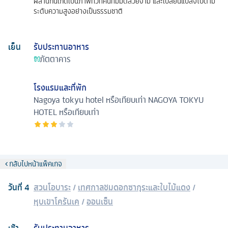
ผสานกันเกิดเป็นภาพทิวทัศน์ที่มีมิติสวยงาม และเปลี่ยนแปลงไปตาม
ระดับความสูงอย่างเป็นธรรมชาติ
เย็น
รับประทานอาหาร
ภัตตาคาร
โรงแรมและที่พัก
Nagoya tokyu hotel หรือเทียบเท่า
NAGOYA TOKYU
HOTEL หรือเทียบเท่า
กลับไปหน้าแพ็คเกจ
วันที่
4
สวนโอบาระ
/
เทศกาลชมดอกซากุระและใบไม้แดง
/
หุบเขาโครันเค
/
ออนเซ็น
เช้า
รับประทานอาหาร