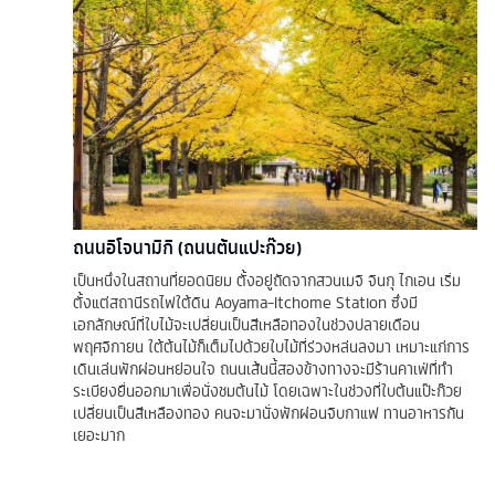
ถนนอิโจนามิกิ (ถนนต้นแปะก๊วย)
เป็นหนึ่งในสถานที่ยอดนิยม ตั้งอยู่ถัดจากสวนเมจิ จินกุ ไกเอน เริ่ม
ตั้งแต่สถานีรถไฟใต้ดิน Aoyama-Itchome Station ซึ่งมี
เอกลักษณ์ที่ใบไม้จะเปลี่ยนเป็นสีเหลือทองในช่วงปลายเดือน
พฤศจิกายน ใต้ต้นไม้ก็เต็มไปด้วยใบไม้ที่ร่วงหล่นลงมา เหมาะแก่การ
เดินเล่นพักผ่อนหย่อนใจ ถนนเส้นนี้สองข้างทางจะมีร้านคาเฟ่ที่ทำ
ระเบียงยื่นออกมาเพื่อนั่งชมต้นไม้ โดยเฉพาะในช่วงที่ใบต้นแป๊ะก๊วย
เปลี่ยนเป็นสีเหลืองทอง คนจะมานั่งพักผ่อนจิบกาแฟ ทานอาหารกัน
เยอะมาก