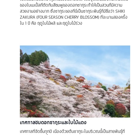
ของใบเมเปิ้ลที่ตัดกับสีชมพูของดอกซากุระทำให้เป็นสวนที่มีความ
สวยงามอย่างมาก ซึ่งซากุระของที่นี่เป็นซากุระพันธุ์ที่มีชื่อว่า SHIKI
ZAKURA (FOUR SEASON CHERRY BLOSSOM) ที่จะบานสองครั้ง
ใน 1 ปี คือ ฤดูใบไม้ผลิ และฤดูใบไม้ร่วง
เทศกาลชมดอกซากุระและใบไม้แดง
เทศกาลที่จัดขึ้นทุกปี เนื่องด้วยต้นซากุระในบริเวณนี้เป็นสายพันธุ์ที่