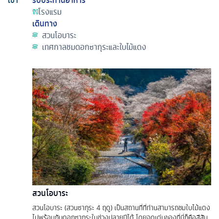
โรงแรม
เดินทาง
สวนโอบาระ
เทศกาลชมดอกซากุระและใบไม้แดง
สวนโอบาระ
สวนโอบาระ (สวนซากุระ 4 ฤดู) เป็นสถานที่ที่ท่านสามารถชมใบไม้แดง
ไปพร้อมกับดอกซากุระในช่วงปลายปีได้ โดยจุดเด่นของที่นี่ก็คือสีสัน