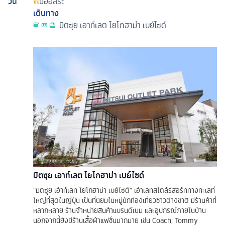
วัน
มื้ออิสระ
เดินทาง
มิตซุย เอาท์เลต โยโกฮาม่า เบย์ไซด์
มิตซุย เอาท์เลต โยโกฮาม่า เบย์ไซด์
“มิตซุย เอ้าท์เลท โยโกฮาม่า เบย์ไซต์” เอ้าเลทสไตล์รีสอร์ททางทะเลที่
ใหญ่ที่สุดในญี่ปุ่น เป็นที่นิยมในหมู่นักท่องเที่ยวชาวต่างชาติ มีร้านค้าที่
หลากหลาย ร้านจำหน่ายสินค้าแบรนด์เนม และอุปกรณ์ภายในบ้าน
นอกจากนี้ยังมีร้านเสื้อผ้าแฟชั่นมากมาย เช่น Coach, Tommy