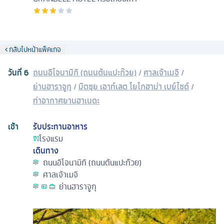
กลับไปหน้าแพ็คเกจ
วันที่
6
ถนนอิโจนามิกิ (ถนนต้นแปะก๊วย)
/
ศาลเจ้าเมจิ
/
ย่านฮาราจูกุ
/
มิตซุย เอาท์เลต โยโกฮาม่า เบย์ไซด์
/
ท่าอากาศยานฮาเนดะ
เช้า
รับประทานอาหาร
โรงแรม
เดินทาง
ถนนอิโจนามิกิ (ถนนต้นแปะก๊วย)
ศาลเจ้าเมจิ
ย่านฮาราจูกุ