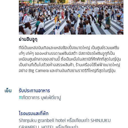
ย่านชินจูกุ
ที่นี่เป็นแหล่งบันเทิงและแหล่งช้อปปิ้งขนาดใหญ่ เป็นศูนย์รวมแฟชั่น
เก๋ๆ เท่ห์ๆ ของเหล่าบรรดาแฟชั่นนิสต้า มีสถานีรถไฟชินจูกุที่เป็น
เหมือนศูนย์กลางของย่านนี้ ซึ่งเป็นหนึ่งในสถานีที่คึกคักที่สุดในญี่ปุ่น
เป็นย่านที่เต็มไปด้วยห้างสรรพสินค้า, ร้านเครื่องใช้ไฟฟ้าขนาดใหญ่
อย่าง Big Camera และย่านบันเทิงยามราตรีที่ใหญ่ที่สุดในญี่ปุ่น
เย็น
รับประทานอาหาร
ภัตตาคาร
บุฟเฟ่ต์ขาปู
โรงแรมและที่พัก
Shinjuku granbell hotel หรือเทียบเท่า
SHINJUKU
GRANBELL HOTEL หรือเทียบเท่า