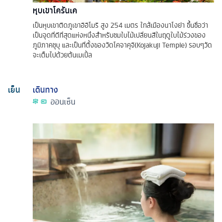
หุบเขาโครันเค
เป็นหุบเขาติดภูเขาอิอิโมริ สูง 254 เมตร ใกล้เมืองนาโงย่า ขึ้นชื่อว่า
เป็นจุดที่ดีที่สุดแห่งหนึ่งสำหรับชมใบไม้เปลี่ยนสีในฤดูใบไม้ร่วงของ
ภูมิภาคชุบุ และเป็นที่ตั้งของวัดโคจาคุจิ(Kojakuji Temple) รอบๆวัด
จะเต็มไปด้วยต้นเมเปิ้ล
เย็น
เดินทาง
ออนเซ็น