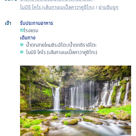
โมมิจิ ไคโร (เส้นทางเมเปิ้ลคาวาคูชิโกะ)
/
ย่านชินจูกุ
เช้า
รับประทานอาหาร
โรงแรม
เดินทาง
น้ำตกสายไหมชิระอิโตะ/น้ําตกชิราอิโตะ
โมมิจิ ไคโร (เส้นทางเมเปิ้ลคาวาคูชิโกะ)