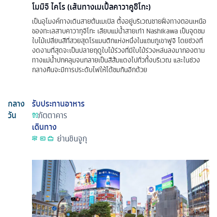
โมมิจิ ไคโร (เส้นทางเมเปิ้ลคาวาคูชิโกะ)
เป็นอุโมงค์ทางเดินสายต้นเมเปิล ตั้งอยู่บริเวณชายฝั่งทางตอนเหนือ
ของทะเลสาบคาวากุจิโกะ เลียบแม่น้ำสายเก่า Nashikawa เป็นจุดชม
ใบไม้เปลี่ยนสีที่สวยสุดโรแมนติกแห่งหนึ่งในแถบภูเขาฟูจิ โดยช่วงที่
งดงามที่สุดจะเป็นปลายฤดูใบไม้ร่วงที่มีใบไม้ร่วงหล่นลงมากองตาม
ทางแม่น้ำปกคลุมจนกลายเป็นสีส้มแดงไปทั่วทั้งบริเวณ และในช่วง
กลางคืนจะมีการประดับไฟให้ได้ชมกันอีกด้วย
กลาง
รับประทานอาหาร
วัน
ภัตตาคาร
เดินทาง
ย่านชินจูกุ