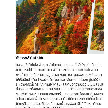
นั่งกระเช้าโกไซโชะ
นั่งกระเช้าโกไซโชะขึ้นชมวิวใบไม้เปลี่ยนสี บนเขาโกไซโชะ ซึ่่งเป็นหนึ่ง
ในกระเช้าที่มีระยะทางยาวและสามารถชมวิวได้อย่างกว้างไกล ตัว
กระเช้าเคลื่อนตัวผ่านแนวภูเขาและหุบเขา เปิดมุมมองแบบพาโนรามา
ให้เห็นผืนป่าด้านล่างอย่างชัดเจนตลอดเส้นทาง ในช่วงฤดูใบไม้ร่วง
ระหว่างการนั่งกระเช้า ท่านจะได้สัมผัสความงดงามของใบไม้เปลี่ยนสี
ที่ปกคลุมทั่วทั้งภูเขา โดยสามารถมองเห็นการไล่ระดับสีตามความสูง
ของพื้นที่ ตั้งแต่บริเวณยอดเขาที่เริ่มเปลี่ยนสีก่อน ไล่ลงมายังเชิงเขา
อย่างต่อเนื่อง พื้นที่บริเวณนี้ประกอบด้วยไม้หลายชนิด ที่ให้ทั้งสีแดง
โทนเหลืองทอง รวมถึงเฉดสีส้มและน้ำตาลอ่อน เมื่อสีสันเหล่านี้ผสม