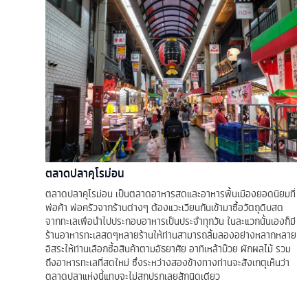
ตลาดปลาคุโรม่อน
ตลาดปลาคุโรม่อน เป็นตลาดอาหารสดและอาหารพื้นเมืองยอดนิยมที่
พ่อค้า พ่อครัวจากร้านต่างๆ ต้องแวะเวียนกันเข้ามาซื้อวัตถุดิบสด
จากทะเลเพื่อนำไปประกอบอาหารเป็นประจำทุกวัน ในละแวกนั้นเองก็มี
ร้านอาหารทะเลสดๆหลายร้านให้ท่านสามารถลิ้มลองอย่างหลากหลาย
อิสระให้ท่านเลือกซื้อสินค้าตามอัธยาศัย อาทิเหล้าบ๊วย ผักผลไม้ รวม
ถึงอาหารทะเลที่สดใหม่ ซึ่งระหว่างสองข้างทางท่านจะสังเกตุเห็นว่า
ตลาดปลาแห่งนี้แทบจะไม่สกปรกเลยสักนิดเดียว