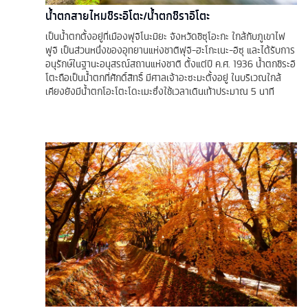
น้ำตกสายไหมชิระอิโตะ/น้ําตกชิราอิโตะ
เป็นน้ำตกตั้งอยู่ที่เมืองฟุจิโนะมิยะ จังหวัดชิซุโอะกะ ใกล้กับภูเขาไฟ
ฟูจิ เป็นส่วนหนึ่งของอุทยานแห่งชาติฟุจิ-ฮะโกะเนะ-อิซุ และได้รับการ
อนุรักษ์ในฐานะอนุสรณ์สถานแห่งชาติ ตั้งแต่ปี ค.ศ. 1936 น้ำตกชิระอิ
โตะถือเป็นน้ำตกที่ศักดิ์สิทธิ์ มีศาลเจ้าอะซะมะตั้งอยู่ ในบริเวณใกล้
เคียงยังมีน้ำตกโอะโตะโดะเมะซึ่งใช้เวลาเดินเท้าประมาณ 5 นาที