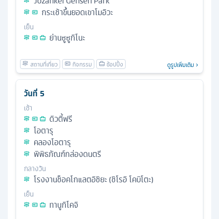
Jozankei Gensen Park
กระเช้าขึ้นยอดเขาโมอิวะ
เย็น
ย่านซูซูกิโนะ
ดูรูปเพิ่มเติม
วันที่
5
เช้า
ดิวตี้ฟรี
โอตารุ
คลองโอตารุ
พิพิธภัณฑ์กล่องดนตรี
กลางวัน
โรงงานช็อคโกแลตอิชิยะ (ชิโรอิ โคบิโตะ)
เย็น
ทานูกิโคจิ