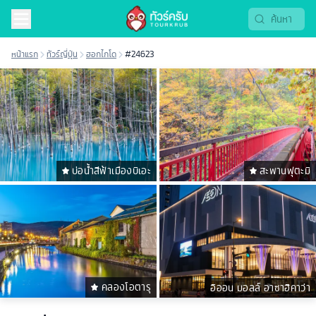
หน้าแรก
ทัวร์ญี่ปุ่น
ฮอกไกโด
#24623
บ่อน้ำสีฟ้าเมืองบิเอะ
สะพานฟุตะมิ
คลองโอตารุ
อิออน มอลล์ อาซาฮิคาว่า