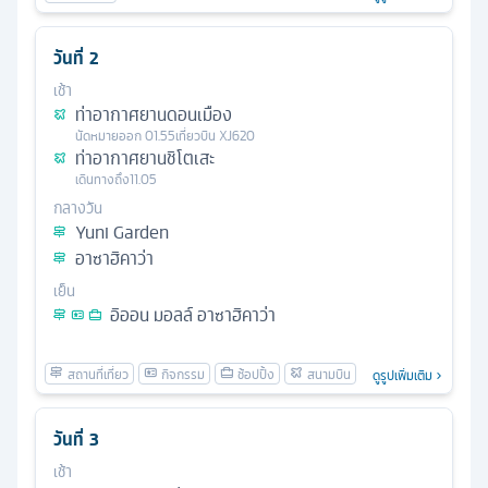
วันที่
2
เช้า
ท่าอากาศยานดอนเมือง
นัดหมาย
ออก
01.55
เที่ยวบิน
XJ620
ท่าอากาศยานชิโตเสะ
เดินทางถึง
11.05
กลางวัน
Yuni Garden
อาซาฮิคาว่า
เย็น
อิออน มอลล์ อาซาฮิคาว่า
ดูรูปเพิ่มเติม
วันที่
3
เช้า