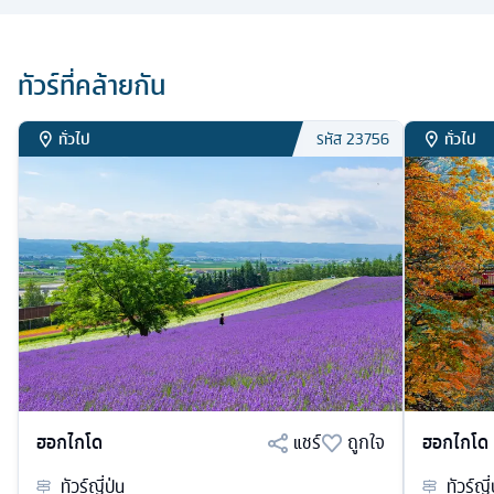
ทัวร์ที่คล้ายกัน
ทั่วไป
ทั่วไป
รหัส
23756
ฮอกไกโด
แชร์
ถูกใจ
ฮอกไกโด
ทัวร์
ญี่ปุ่น
ทัวร์
ญี่