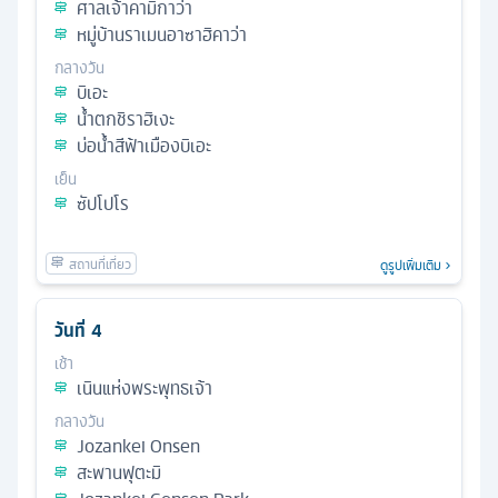
ศาลเจ้าคามิกาว่า
หมู่บ้านราเมนอาซาฮิคาว่า
กลางวัน
บิเอะ
น้ำตกชิราฮิเงะ
บ่อน้ำสีฟ้าเมืองบิเอะ
เย็น
ซัปโปโร
ดูรูปเพิ่มเติม
วันที่
4
เช้า
เนินแห่งพระพุทธเจ้า
กลางวัน
Jozankei Onsen
สะพานฟุตะมิ