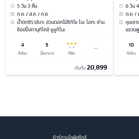
5
วัน
3
คืน
6
วัน
ก.ค. / ส.ค. / ก.ย.
ต.ค. / 
น้ำตกชิราฮิเกะ สวนดอกไม้ชิกิไซ โนะ โอกะ ย่าน
หุบเขา
ช้อปปิ้งทานุกิโคจิ ซูซูกิโนะ
แขวนฟู
4
5
10
ที่เที่ยว
มื้ออาหาร
ที่พัก
ที่เที่ยว
20,899
เริ่มต้น
ทัวร์ตามไลฟ์สไตล์