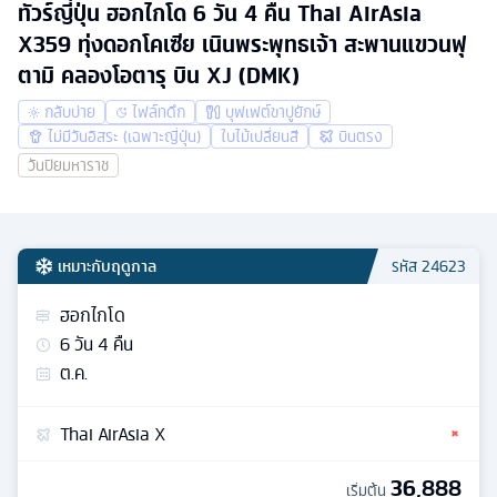
ทัวร์ญี่ปุ่น ฮอกไกโด 6 วัน 4 คืน Thai AirAsia
X359 ทุ่งดอกโคเซีย เนินพระพุทธเจ้า สะพานแขวนฟุ
ตามิ คลองโอตารุ บิน XJ (DMK)
กลับบ่าย
ไฟล์ทดึก
บุฟเฟต์ขาปูยักษ์
ไม่มีวันอิสระ (เฉพาะญี่ปุ่น)
ใบไม้เปลี่ยนสี
บินตรง
วันปิยมหาราช
เหมาะกับฤดูกาล
รหัส
24623
ฮอกไกโด
6
วัน
4
คืน
ต.ค.
Thai AirAsia X
36,888
เริ่มต้น