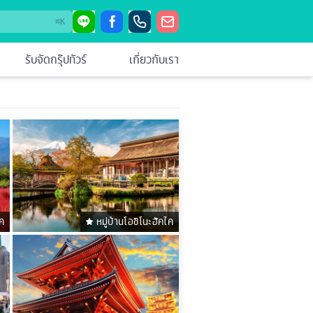
⌘
K
รับจัดกรุ๊ปทัวร์
เกี่ยวกับเรา
ค
หมู่บ้านโอชิโนะฮัคไค