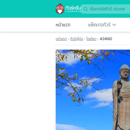
หน้าแรก
แพ็คเกจทัวร์
หน้าแรก
ทัวร์ญี่ปุ่น
โตเกียว
#24682