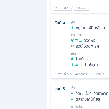
วันที่
4
เช้า
หมู่บ้านโอชิโนะฮัคไค
กลางวัน
ดิวตี้ฟรี
สวนโออิชิพาร์ค
เย็น
โตเกียว
ย่านชิบูย่า
วันที่
5
เช้า
วัดเซนโซจิ (วัดอาซากุ
ตลาดปลาโทโยสุ
กลางวัน