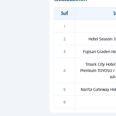
วันที่
โ
1
2
Hotel Season 3 
3
Fujisan Graden Hot
Tmark City Hote
4
Premium TOYOSU / D
และ
5
Narita Gateway Hote
6