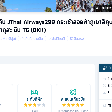
ย่านชินจู
 4 คืน JThai Airways299 กระเช้าลอยฟ้าภูเขาสึคุ
ซากุสะ บิน TG (BKK)
เฉพาะญี่ปุ่น)
เก็บทิปที่สนามบิน
ใบไม้เปลี่ยนสี
บินตรง
เน
โต
6
ต.
ระดับที่พัก
คะแนนเที่ยวบิน
Th
าร
4
คืน
บินฟูลเซอร์วิส และบินตรง