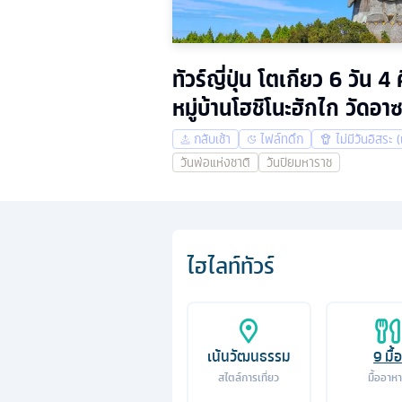
ทัวร์ญี่ปุ่น โตเกียว 6 วัน
หมู่บ้านโฮชิโนะฮักไก วัดอา
กลับเช้า
ไฟล์ทดึก
ไม่มีวันอิสระ (
วันพ่อแห่งชาติ
วันปิยมหาราช
ไฮไลท์ทัวร์
เน้นวัฒนธรรม
9
มื้อ
สไตล์การเที่ยว
มื้ออาห