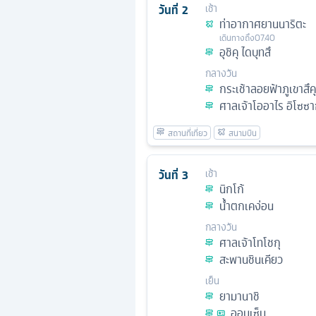
วันที่
2
เช้า
ท่าอากาศยานนาริตะ
เดินทางถึง
07.40
อุชิคุ ไดบุทสึ
กลางวัน
กระเช้าลอยฟ้าภูเขาสึค
ศาลเจ้าโออาไร อิโซซา
วันที่
3
เช้า
นิกโก้
น้ำตกเคง่อน
กลางวัน
ศาลเจ้าโทโชกุ
สะพานชินเคียว
เย็น
ยามานาชิ
ออนเซ็น