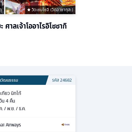
กุ
วัดเซนโซจิ (วัดอาซากุสะ)
บะ ศาลเจ้าโออาไรอิโซซากิ
้นวัฒนธรรม
รหัส
24682
เกียว นิกโก้
วัน
4
คืน
ค. / พ.ย. / ธ.ค.
ai Airways