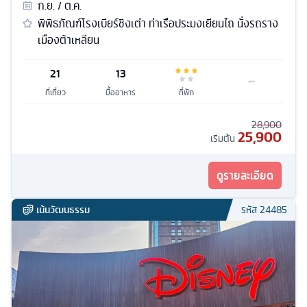
ก.ย. / ต.ค.
พิพิธภัณฑ์โรงเบียร์ชิงเต่า ท่าเรือประมงเยียนไถ นั่งรถราง
เมืองต้าเหลียน
21
13
ที่เที่ยว
มื้ออาหาร
ที่พัก
28,900
25,900
เริ่มต้น
ดูรายละเอียด
เน้นวัฒนธรรม
รหัส
24485