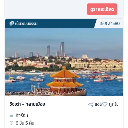
ดูรายละเอียด
เน้นวัฒนธรรม
รหัส
24580
ชิงเต่า + หลายเมือง
แชร์
ถูกใจ
ทัวร์
จีน
6
วัน
5
คืน