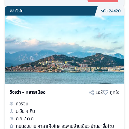
ทั่วไป
รหัส
24420
ชิงเต่า + หลายเมือง
แชร์
ถูกใจ
ทัวร์
จีน
6
วัน
4
คืน
ก.ย. / ต.ค.
ถนนจงซาน ศาลาเผิงไหล สะพานจ้านเฉียว ย่านซาจื่อโขว