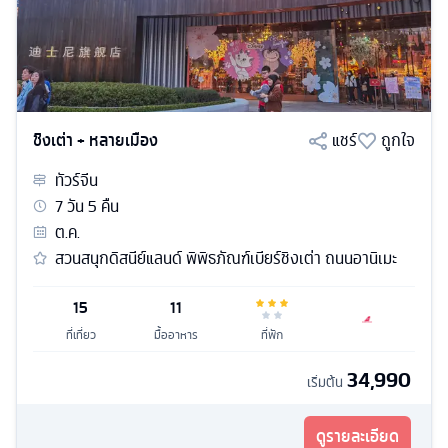
ชิงเต่า + หลายเมือง
แชร์
ถูกใจ
ทัวร์
จีน
7
วัน
5
คืน
ต.ค.
สวนสนุกดิสนีย์แลนด์ พิพิธภัณฑ์เบียร์ชิงเต่า ถนนอานิเมะ
15
11
ที่เที่ยว
มื้ออาหาร
ที่พัก
34,990
เริ่มต้น
ดูรายละเอียด