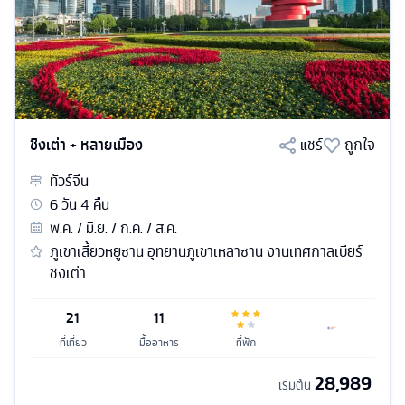
ชิงเต่า + หลายเมือง
แชร์
ถูกใจ
ทัวร์
จีน
6
วัน
4
คืน
พ.ค. / มิ.ย. / ก.ค. / ส.ค.
ภูเขาเสี้ยวหยูซาน อุทยานภูเขาเหลาซาน งานเทศกาลเบียร์
ชิงเต่า
21
11
ที่เที่ยว
มื้ออาหาร
ที่พัก
28,989
เริ่มต้น