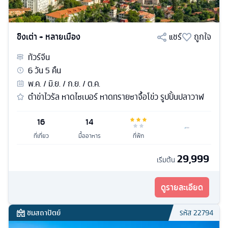
ชิงเต่า + หลายเมือง
แชร์
ถูกใจ
ทัวร์
จีน
6
วัน
5
คืน
พ.ค. / มิ.ย. / ก.ย. / ต.ค.
ต๋าข่าไวรัล หาดไซเบอร์ หาดทรายซาจื้อโข่ว รูปปั้นปลาวาฬ
16
14
ที่เที่ยว
มื้ออาหาร
ที่พัก
29,999
เริ่มต้น
ดูรายละเอียด
ชมสถาปัตย์
รหัส
22794