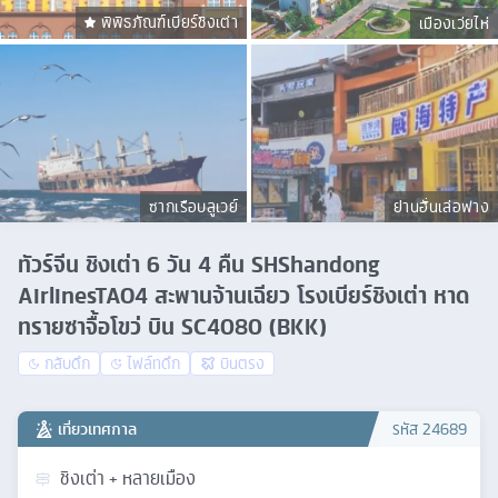
พิพิธภัณฑ์เบียร์ชิงเต่า
เมืองเว่ยไห่
ซากเรือบลูเวย์
ย่านฮั่นเล่อฟาง
ทัวร์จีน ชิงเต่า 6 วัน 4 คืน SHShandong
AirlinesTAO4 สะพานจ้านเฉียว โรงเบียร์ชิงเต่า หาด
ทรายซาจื้อโขว่ บิน SC4080 (BKK)
กลับดึก
ไฟล์ทดึก
บินตรง
เที่ยวเทศกาล
รหัส
24689
ชิงเต่า + หลายเมือง