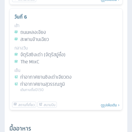
วันที่
6
เช้า
ถนนหลงเจียง
สะพานจ้านเฉียว
กลางวัน
จัตุรัสชิงเต่า (จัตุรัสอู่ซื่อ)
The MixC
เย็น
ท่าอากาศยานชิงเต่าเจียวตง
ท่าอากาศยานสุวรรณภูมิ
เดินทางถึง
01.50
ดูรูปเพิ่มเติม
มื้ออาหาร