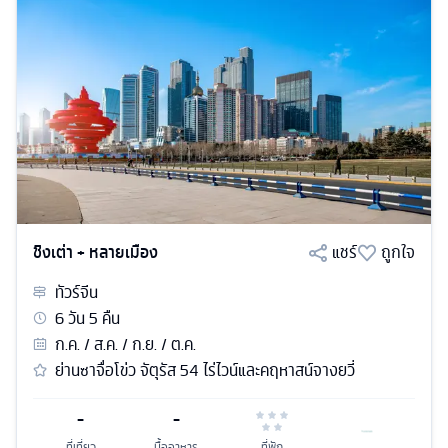
ชิงเต่า + หลายเมือง
แชร์
ถูกใจ
ทัวร์
จีน
6
วัน
5
คืน
ก.ค. / ส.ค. / ก.ย. / ต.ค.
ย่านซาจื่อโข่ว จัตุรัส 54 ไร่ไวน์และคฤหาสน์จางยวี่
-
-
ที่เที่ยว
มื้ออาหาร
ที่พัก