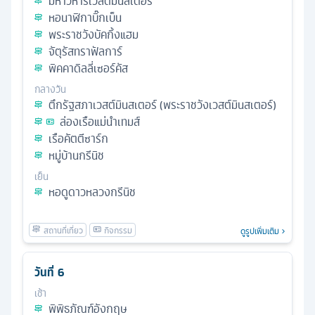
มหาวิหารเวสต์มินสเตอร์
หอนาฬิกาบิ๊กเบ็น
พระราชวังบัคกิ้งแฮม
จัตุรัสทราฟัลการ์
พิคคาดิลลี่เซอร์คัส
กลางวัน
ตึกรัฐสภาเวสต์มินสเตอร์ (พระราชวังเวสต์มินสเตอร์)
ล่องเรือแม่นําเทมส์
เรือคัตตีซาร์ก
หมู่บ้านกรีนิช
เย็น
หอดูดาวหลวงกรีนิช
ดูรูปเพิ่มเติม
วันที่
6
เช้า
พิพิธภัณฑ์อังกฤษ