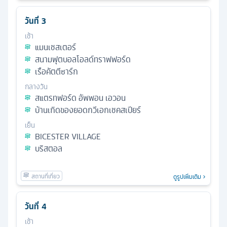
วันที่
3
เช้า
แมนเชสเตอร์
สนามฟุตบอลโอลด์ทราฟฟอร์ด
เรือคัตตีซาร์ก
กลางวัน
สแตรทฟอร์ด อัพพอน เอวอน
บ้านเกิดของยอดกวีเอกเชคสเปียร์
เย็น
BICESTER VILLAGE
บริสตอล
ดูรูปเพิ่มเติม
วันที่
4
เช้า