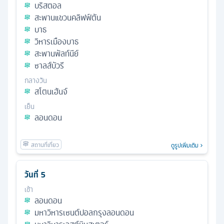
บริสตอล
สะพานแขวนคลิฟฟ์ตัน
บาธ
วิหารเมืองบาธ
สะพานพัลท์นีย์
ซาลส์บัวรี
กลางวัน
สโตนเฮ้นจ์
เย็น
ลอนดอน
ดูรูปเพิ่มเติม
วันที่
5
เช้า
ลอนดอน
มหาวิหารเซนต์ปอลกรุงลอนดอน