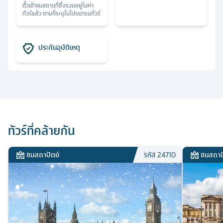
ตั๋วเข้าชมสถานที่ซึ่งรวมอยู่ในค่า
ทัวร์แล้ว ตามที่ระบุในโปรแกรมทัวร์
ประกันอุบัติเหตุ
ทัวร์ที่คล้ายกัน
ชมสถาปัตย์
ชมสถาป
รหัส
24710