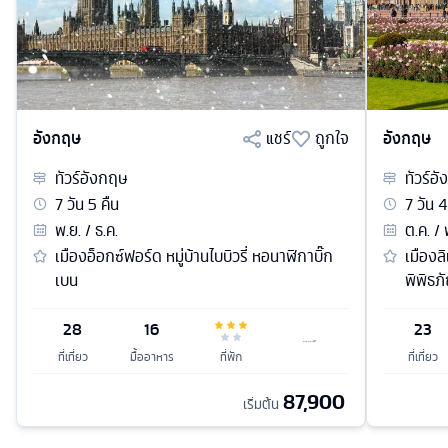
อังกฤษ
แชร์
ถูกใจ
อังกฤษ
ทัวร์
อังกฤษ
ทัวร์
อั
7
วัน
5
คืน
7
วัน
4
พ.ย. / ธ.ค.
ต.ค. / 
เมืองอ็อกซ์ฟอร์ด หมู่บ้านไบบิวรี่ หอนาฬิกาบิ๊ก
เมืองล
เบน
พิพิธภ
28
16
23
ที่เที่ยว
มื้ออาหาร
ที่พัก
ที่เที่ยว
87,900
เริ่มต้น