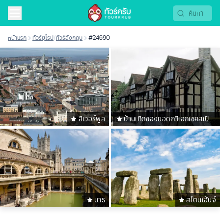
หน้าแรก
ทัวร์ยุโรป
/
ทัวร์อังกฤษ
#24690
ลิเวอร์พูล
บ้านเกิดของยอดกวีเอกเชคสเปีย
ร์
บาธ
สโตนเฮ้นจ์