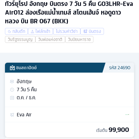
ทัวร์ยุโรป อังกฤษ บินตรง 7 วัน 5 คืน GO3LHR-Eva
Air012 ล่องเรือแม่น้ำเทมส์ สโตนเฮ้นจ์ หอดูดาว
หลวง บิน BR 067 (BKK)
กลับดึก
ไฟล์ทเช้า
ไม่รวมค่าวีซ่า
บินตรง
วันรัฐธรรมนูญ
วันพ่อแห่งชาติ
วันปิยมหาราช
ชมสถาปัตย์
รหัส
24690
อังกฤษ
7
วัน
5
คืน
ต.ค. / ธ.ค.
Eva Air
99,900
เริ่มต้น