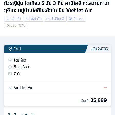
ทัวร์ญี่ปุ่น โตเกียว 5 วัน 3 คืน คามิโคจิ ทะเลวาบคาวา
กุจิโกะ หมู่บ้านโอชิโนะฮักไก บิน VietJet Air
กลับเช้า
ไฟล์ทดึก
ใบไม้เปลี่ยนสี
บินตรง
วันปิยมหาราช
ทั่วไป
รหัส
24795
โตเกียว
5
วัน
3
คืน
ต.ค.
VietJet Air
35,899
เริ่มต้น