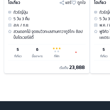
โตเกียว
แชร์
ถูกใจ
โตเกียว
ทัวร์
ญี่ปุ่น
ทัวร์
ญี่
5
วัน
3
คืน
5
วัน
3
ส.ค. / ก.ย.
พ.ค. / 
สวนดอกไม้ จุดชมวิวทะเลสาบคาวากูจิโกะ ช้อป
ฟูจิคิว
ปิ้งไดเวอร์ซิตี้
เซเดระ
5
6
5
ที่เที่ยว
มื้ออาหาร
ที่พัก
ที่เที่ยว
23,888
เริ่มต้น