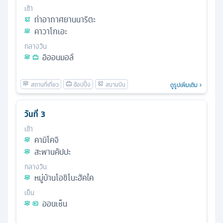
เช้า
ท่าอากาศยานนาริตะ
คาวาโกเอะ
กลางวัน
อิออนมอล์
ดูรูปเพิ่มเติม
วันที่
3
เช้า
คามิโคจิ
สะพานคัปปะ
กลางวัน
หมู่บ้านโอชิโนะฮัคไค
เย็น
ออนเซ็น