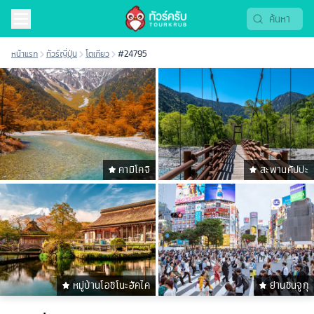
หน้าแรก
ทัวร์ญี่ปุ่น
โตเกียว
#24795
คามิโคจิ
สะพานคัปปะ
หมู่บ้านโอชิโนะฮัคไค
ย่านชินจูกุ