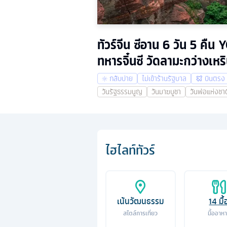
ทัวร์จีน ซีอาน 6 วัน 5 ค
ทหารจิ๋นซี วัดลามะกว่างเห
กลับบ่าย
ไม่เข้าร้านรัฐบาล
บินตรง
วันรัฐธรรมนูญ
วันมาฆบูชา
วันพ่อแห่งชาต
ไฮไลท์ทัวร์
เน้นวัฒนธรรม
14
มื้
สไตล์การเที่ยว
มื้ออาห