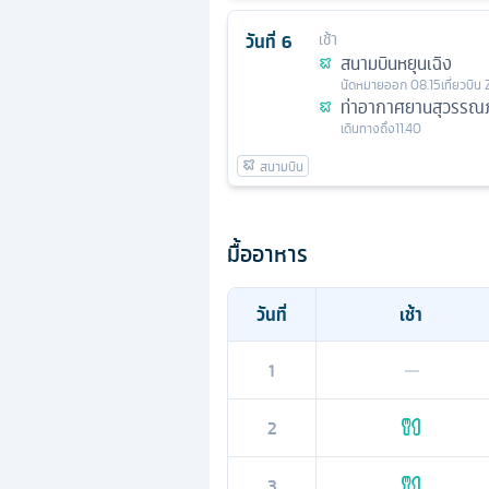
วันที่
6
เช้า
สนามบินหยุนเฉิง
นัดหมาย
ออก
08.15
เที่ยวบิน
ท่าอากาศยานสุวรรณภ
เดินทางถึง
11.40
มื้ออาหาร
วันที่
เช้า
1
—
2
3