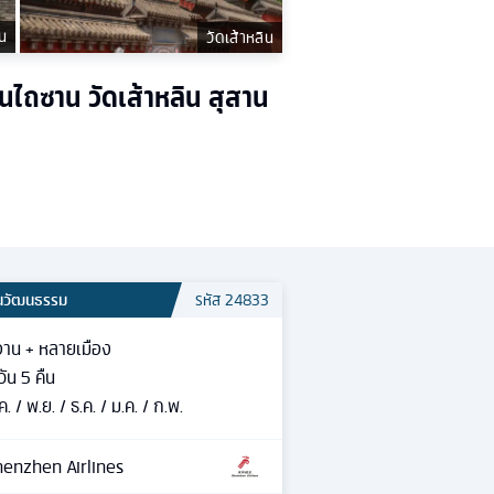
น
วัดเส้าหลิน
นไถซาน วัดเส้าหลิน สุสาน
้นวัฒนธรรม
รหัส
24833
อาน + หลายเมือง
วัน
5
คืน
ค. / พ.ย. / ธ.ค. / ม.ค. / ก.พ.
enzhen Airlines