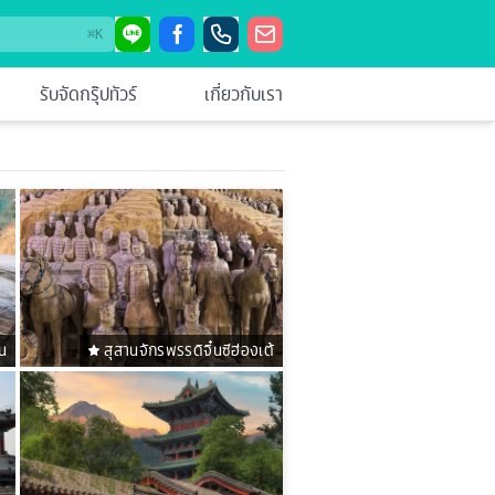
⌘
K
รับจัดกรุ๊ปทัวร์
เกี่ยวกับเรา
น
สุสานจักรพรรดิจิ๋นซีฮ่องเต้