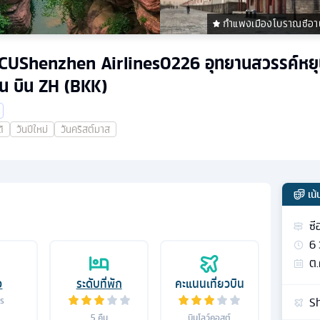
กำแพงเมืองโบราณซีอา
ืน YCUShenzhen Airlines0226 อุทยานสวรรค์หยุ
ริน บิน ZH (BKK)
ิ
วันปีใหม่
วันคริสต์มาส
เน
ซี
6
ต.
อ
ระดับที่พัก
คะแนนเที่ยวบิน
Sh
าร
5
คืน
บินโลว์คอสต์