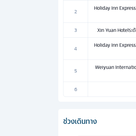
Holiday Inn Express
2
3
Xin Yuan Hotelระดั
Holiday Inn Express
4
Weiyuan Internatio
5
6
ช่วงเดินทาง