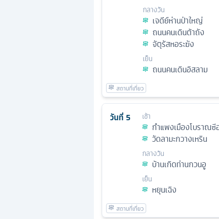
กลางวัน
เจดีย์ห่านป่าใหญ่
ถนนคนเดินต้าถัง
จัตุรัสหอระฆัง
เย็น
ถนนคนเดินอิสลาม
วันที่
5
เช้า
กำแพงเมืองโบราณซี
วัดลามะกวางเหริน
กลางวัน
บ้านเกิดท่านกวนอู
เย็น
หยุนเฉิง