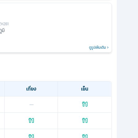
ZH281
ูมิ
ดูรูปเพิ่มเติม
เที่ยง
เย็น
—