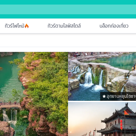
ทัวร์ไฟไหม้
ทัวร์ตามไลฟ์สไตล์
บล็อกท่องเที่ยว
อุทยานหยุนไถซา