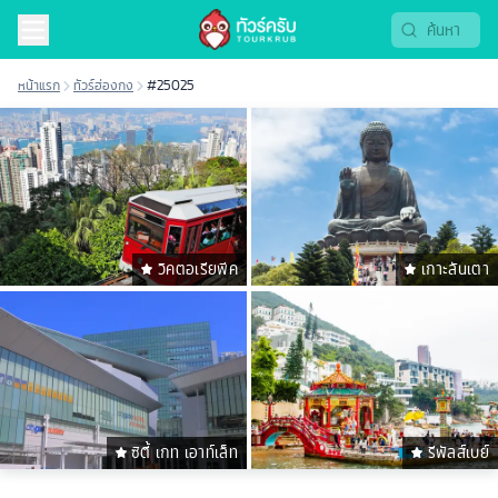
หน้าแรก
ทัวร์ฮ่องกง
#25025
วิคตอเรียพีค
เกาะลันเตา
ซิตี้ เกท เอาท์เล็ท
รีพัลส์เบย์