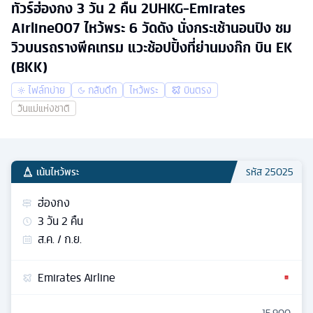
ทัวร์ฮ่องกง 3 วัน 2 คืน 2UHKG-Emirates
Airline007 ไหว้พระ 6 วัดดัง นั่งกระเช้านอนปิง ชม
วิวบนรถรางพีคเทรม แวะช้อปปิ้งที่ย่านมงก๊ก บิน EK
(BKK)
ไฟล์ทบ่าย
กลับดึก
ไหว้พระ
บินตรง
วันแม่แห่งชาติ
เน้นไหว้พระ
รหัส
25025
ฮ่องกง
3
วัน
2
คืน
ส.ค. / ก.ย.
Emirates Airline