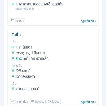
ท่าอากาศยานฮ่องกงเช๊กแลปก๊ก
เดินทางถึง
18.15
ดูรูปเพิ่มเติม
วันที่
2
เช้า
เกาะลันเตา
พระพุทธรูปเทียนถาน
ซิตี้ เกท เอาท์เล็ท
กลางวัน
รีพัลส์เบย์
วิคตอเรียพีค
เย็น
ย่านคอสเวย์เบย์
ดูรูปเพิ่มเติม