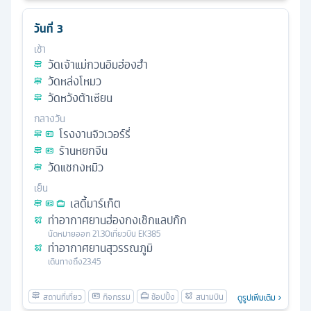
วันที่
3
เช้า
วัดเจ้าแม่กวนอิมฮ่องฮำ
วัดหล่งโหมว
วัดหวังต้าเซียน
กลางวัน
โรงงานจิวเวอร์รี่
ร้านหยกจีน
วัดแชกงหมิว
เย็น
เลดี้มาร์เก็ต
ท่าอากาศยานฮ่องกงเช๊กแลปก๊ก
นัดหมาย
ออก
21.30
เที่ยวบิน
EK385
ท่าอากาศยานสุวรรณภูมิ
เดินทางถึง
23.45
ดูรูปเพิ่มเติม