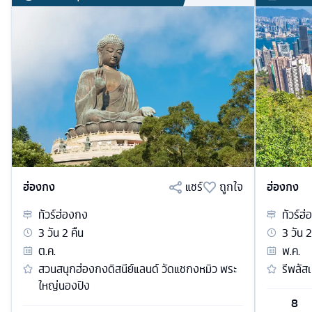
ฮ่องกง
แชร์
ถูกใจ
ฮ่องกง
ทัวร์
ฮ่องกง
ทัวร์
ฮ่
3
วัน
2
คืน
3
วัน
2
ต.ค.
พ.ค.
สวนสนุกฮ่องกงดิสนีย์แลนด์ วัดแชกงหมิว พระ
รีพลัส
ใหญ่นองปิง
8