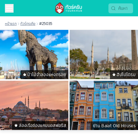
หน้าแรก
ทัวร์ตุรเคีย
#25035
ม้าไม้จําลองแห่งทรอย
ฮิปโปโดรม
ล่องเรือช่องแคบบอสฟอรัส
ย่าน Balat Old Houses