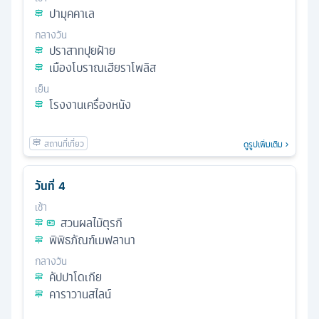
ปามุคคาเล
กลางวัน
ปราสาทปุยฝ้าย
เมืองโบราณเฮียราโพลิส
เย็น
โรงงานเครื่องหนัง
ดูรูปเพิ่มเติม
วันที่
4
เช้า
สวนผลไม้ตุรกี
พิพิธภัณฑ์เมฟลานา
กลางวัน
คัปปาโดเกีย
คาราวานสไลน์