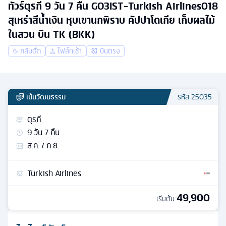
ทัวร์ตุรกี 9 วัน 7 คืน GO3IST-Turkish Airlines018
สุเหร่าสีน้ำเงิน หุบเขานกพิราบ คัปปาโดเกีย เก็บผลไม้
ในสวน บิน TK (BKK)
กลับดึก
ไฟล์ทเช้า
บินตรง
เน้นวัฒนธรรม
รหัส
25035
ตุรกี
9
วัน
7
คืน
ส.ค. / ก.ย.
Turkish Airlines
49,900
เริ่มต้น