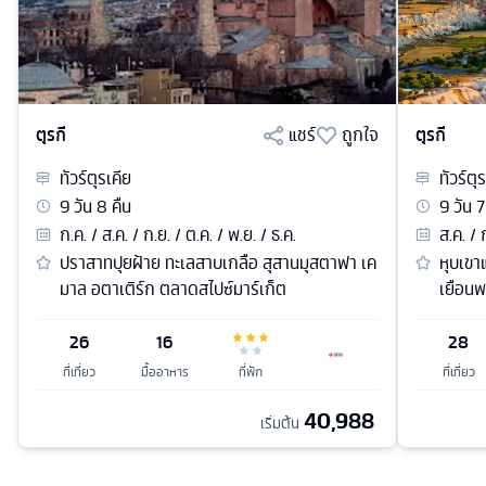
ตุรกี
แชร์
ถูกใจ
ตุรกี
ทัวร์
ตุรเคีย
ทัวร์
ตุร
9
วัน
8
คืน
9
วัน
7
ก.ค. / ส.ค. / ก.ย. / ต.ค. / พ.ย. / ธ.ค.
ส.ค. / 
ปราสาทปุยฝ้าย ทะเลสาบเกลือ สุสานมุสตาฟา เค
หุบเขา
มาล อตาเติร์ก ตลาดสไปซ์มาร์เก็ต
เยือนพ
26
16
28
ที่เที่ยว
มื้ออาหาร
ที่พัก
ที่เที่ยว
40,988
เริ่มต้น