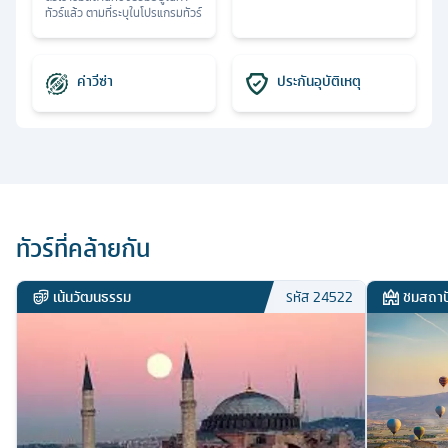
ทัวร์แล้ว ตามที่ระบุในโปรแกรมทัวร์
ค่าวีซ่า
ประกันอุบัติเหตุ
ทัวร์ที่คล้ายกัน
เน้นวัฒนธรรม
ชมสถาป
รหัส
24522