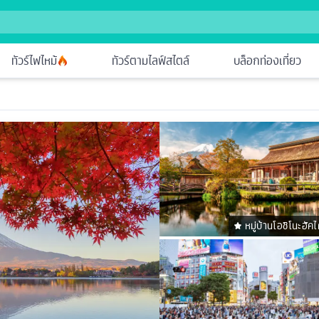
ทัวร์ไฟไหม้
ทัวร์ตามไลฟ์สไตล์
บล็อกท่องเที่ยว
หมู่บ้านโอชิโนะฮัค