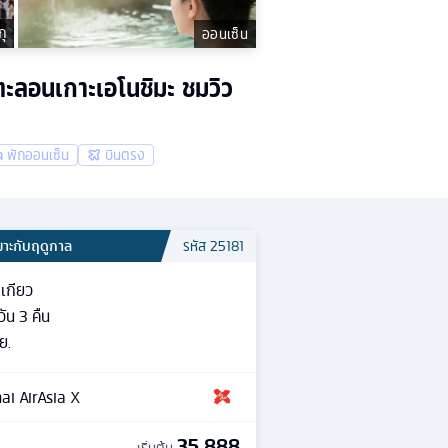
กุ
ออนเซ็น
 ตะลอนเกาะเอโนชิมะ ชมวิว
พักออนเซ็น
บินตรง
มาะกับฤดูกาล
รหัส
25181
เกียว
วัน
3
คืน
ย.
ai AirAsia X
35,888