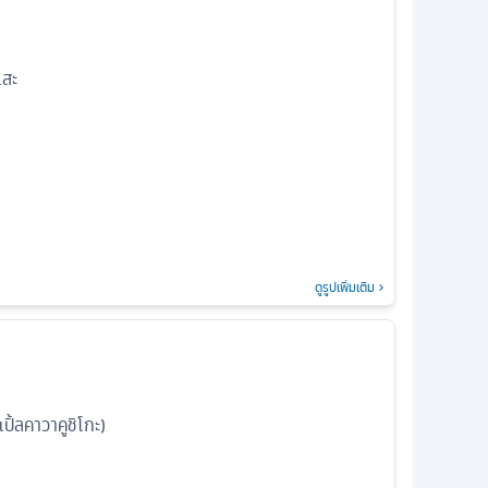
เสะ
ดูรูปเพิ่มเติม
เปิ้ลคาวาคูชิโกะ)