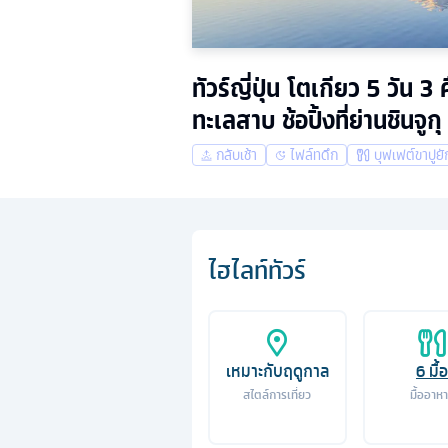
ทัวร์ญี่ปุ่น โตเกียว 5 วัน
ทะเลสาบ ช้อปิ้งที่ย่านชินจู
กลับเช้า
ไฟล์ทดึก
บุฟเฟต์ขาปูยั
ไฮไลท์ทัวร์
เหมาะกับฤดูกาล
6
มื้อ
สไตล์การเที่ยว
มื้ออาห