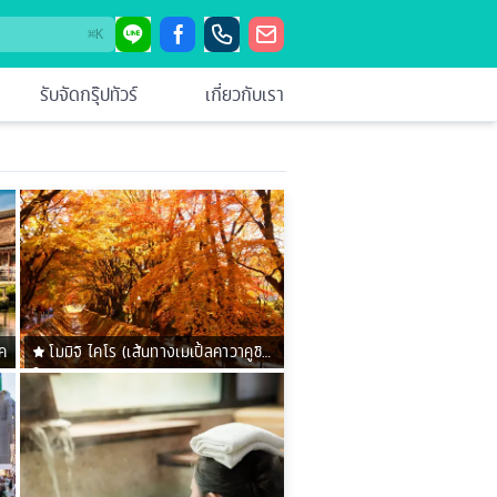
⌘
K
รับจัดกรุ๊ปทัวร์
เกี่ยวกับเรา
ไค
โมมิจิ ไคโร (เส้นทางเมเปิ้ลคาวาคูชิ
โกะ)