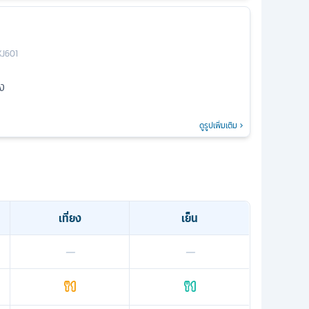
XJ601
ง
ดูรูปเพิ่มเติม
เที่ยง
เย็น
—
—