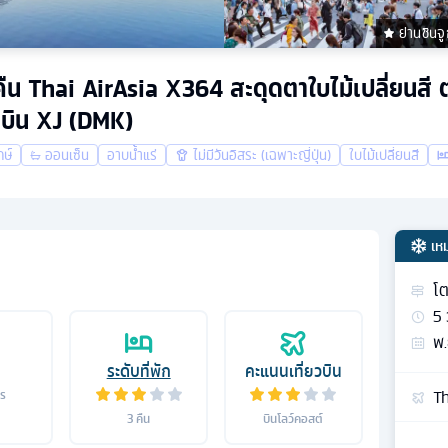
ย่านชินจู
 3 คืน Thai AirAsia X364 สะดุดตาใบไม้เปลี่ยนสี
กุ บิน XJ (DMK)
กษ์
ออนเซ็น
อาบน้ำแร่
ไม่มีวันอิสระ (เฉพาะญี่ปุ่น)
ใบไม้เปลี่ยนสี
เห
โต
5
พ.
ระดับที่พัก
คะแนนเที่ยวบิน
Th
าร
3
คืน
บินโลว์คอสต์