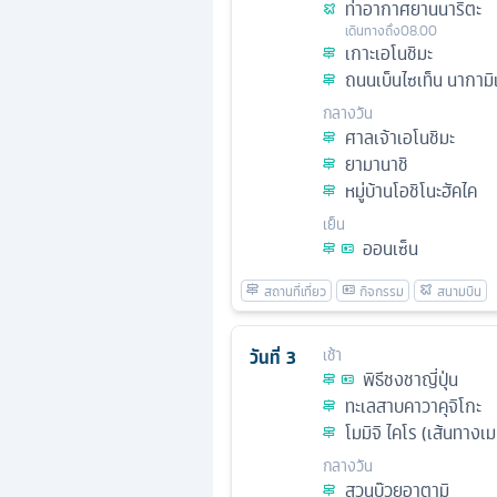
ท่าอากาศยานนาริตะ
เดินทางถึง
08.00
เกาะเอโนชิมะ
ถนนเบ็นไซเท็น นากามิ
กลางวัน
ศาลเจ้าเอโนชิมะ
ยามานาชิ
หมู่บ้านโอชิโนะฮัคไค
เย็น
ออนเซ็น
วันที่
3
เช้า
พิธีชงชาญี่ปุ่น
ทะเลสาบคาวาคุจิโกะ
โมมิจิ ไคโร (เส้นทางเม
กลางวัน
สวนบ๊วยอาตามิ