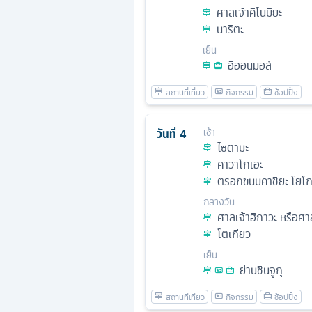
ศาลเจ้าคิโนมิยะ
นาริตะ
เย็น
อิออนมอล์
วันที่
4
เช้า
ไซตามะ
คาวาโกเอะ
ตรอกขนมคาชิยะ โยโ
กลางวัน
ศาลเจ้าฮิกาวะ หรือศา
โตเกียว
เย็น
ย่านชินจูกุ