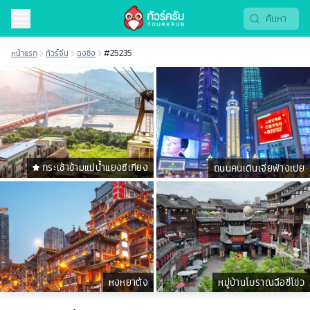
หน้าแรก
ทัวร์จีน
ฉงชิ่ง
#25235
กระเช้าข้ามแม่น้ำแยงซีเกียง
ถนนคนเดินเจี่ยฟ่างเปย
หงหยาต้ง
หมู่บ้านโบราณฉือชี่โข่ว