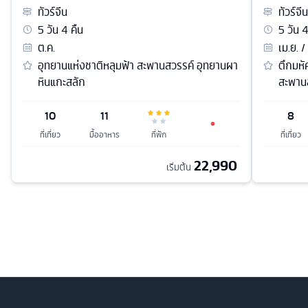
ทัวร์
จีน
ทัวร์
จีน
5
วัน
4
คืน
5
วัน
ต.ค.
เม.ย. /
อุทยานแห่งชาติหลุมฟ้า สะพานสวรรค์ อุทยานผา
ตึกมหั
หินแกะสลัก
สะพาน
10
11
8
ที่เที่ยว
มื้ออาหาร
ที่พัก
ที่เที่ยว
22,990
เริ่มต้น