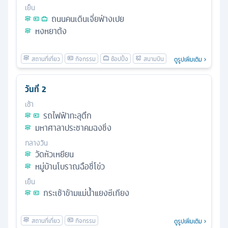
เย็น
ถนนคนเดินเจี่ยฟ่างเปย
หงหยาต้ง
ดูรูปเพิ่มเติม
วันที่
2
เช้า
รถไฟฟ้าทะลุตึก
มหาศาลาประชาคมฉงชิ่ง
กลางวัน
วัดหัวเหยียน
หมู่บ้านโบราณฉือชี่โข่ว
เย็น
กระเช้าข้ามแม่น้ำแยงซีเกียง
ดูรูปเพิ่มเติม