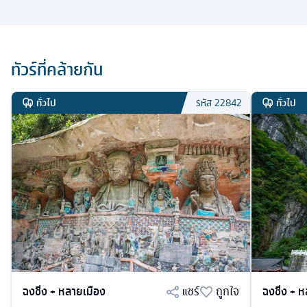
ทัวร์ที่คล้ายกัน
ทั่วไป
ทั่วไป
รหัส
22842
ฉงชิ่ง + หลายเมือง
แชร์
ถูกใจ
ฉงชิ่ง + 