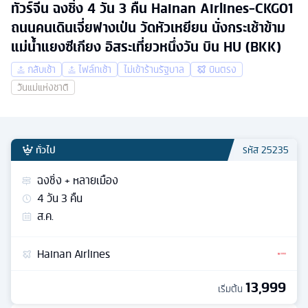
ทัวร์จีน ฉงชิ่ง 4 วัน 3 คืน Hainan Airlines-CKG01
ถนนคนเดินเจี่ยฟางเป่น วัดหัวเหยียน นั่งกระเช้าข้าม
แม่น้ำแยงซีเกียง อิสระเที่ยวหนึ่งวัน บิน HU (BKK)
กลับเช้า
ไฟล์ทเช้า
ไม่เข้าร้านรัฐบาล
บินตรง
วันแม่แห่งชาติ
ทั่วไป
รหัส
25235
ฉงชิ่ง + หลายเมือง
4
วัน
3
คืน
ส.ค.
Hainan Airlines
13,999
เริ่มต้น