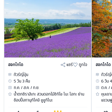
ฮอกไกโด
แชร์
ถูกใจ
ฮอกไกโด
ทัวร์
ญี่ปุ่น
ทัวร์
ญี่
5
วัน
3
คืน
6
วัน
ก.ค. / ส.ค. / ก.ย.
ต.ค. / 
น้ำตกชิราฮิเกะ สวนดอกไม้ชิกิไซ โนะ โอกะ ย่าน
หุบเขา
ช้อปปิ้งทานุกิโคจิ ซูซูกิโนะ
แขวนฟู