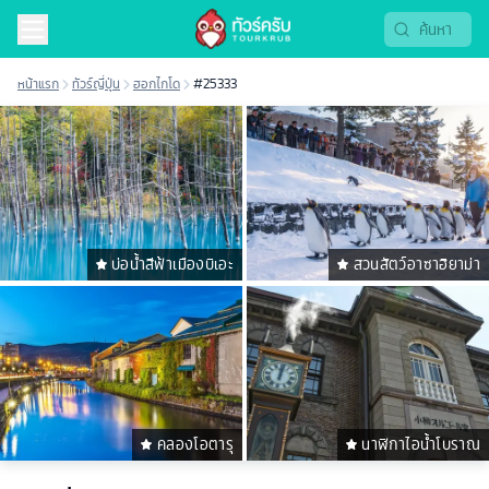
หน้าแรก
ทัวร์ญี่ปุ่น
ฮอกไกโด
#25333
บ่อน้ำสีฟ้าเมืองบิเอะ
สวนสัตว์อาซาฮิยาม่า
คลองโอตารุ
นาฬิกาไอน้ำโบราณ