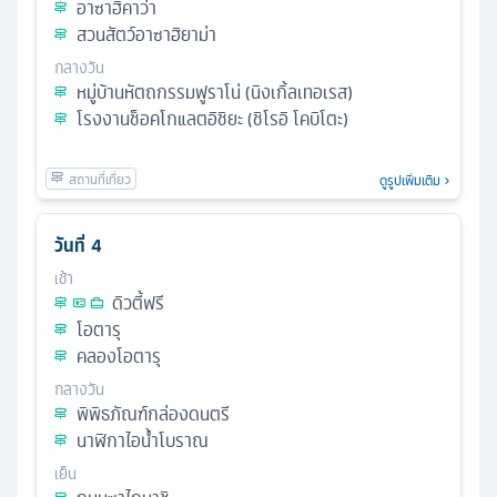
อาซาฮิคาว่า
สวนสัตว์อาซาฮิยาม่า
กลางวัน
หมู่บ้านหัตถกรรมฟูราโน่ (นิงเกิ้ลเทอเรส)
โรงงานช็อคโกแลตอิชิยะ (ชิโรอิ โคบิโตะ)
ดูรูปเพิ่มเติม
วันที่
4
เช้า
ดิวตี้ฟรี
โอตารุ
คลองโอตารุ
กลางวัน
พิพิธภัณฑ์กล่องดนตรี
นาฬิกาไอน้ำโบราณ
เย็น