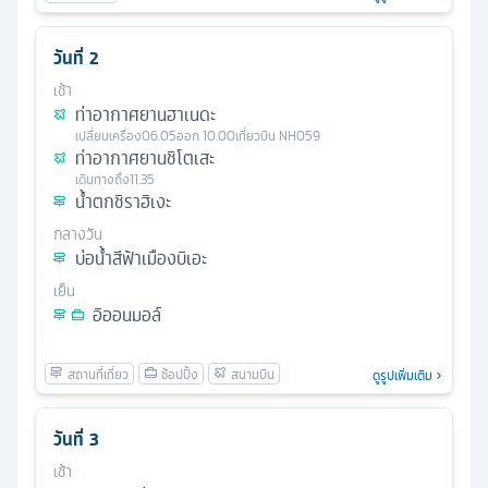
วันที่
2
เช้า
ท่าอากาศยานฮาเนดะ
เปลี่ยนเครื่อง
06.05
ออก
10.00
เที่ยวบิน
NH059
ท่าอากาศยานชิโตเสะ
เดินทางถึง
11.35
น้ำตกชิราฮิเงะ
กลางวัน
บ่อน้ำสีฟ้าเมืองบิเอะ
เย็น
อิออนมอล์
ดูรูปเพิ่มเติม
วันที่
3
เช้า