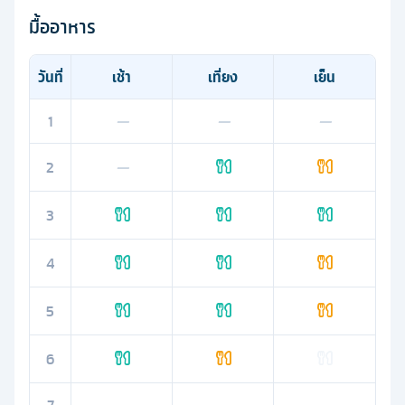
มื้ออาหาร
วันที่
เช้า
เที่ยง
เย็น
1
—
—
—
2
—
3
4
5
6