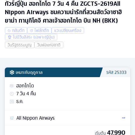
ทัวร์ญี่ปุ่น ฮอกไกโด 7 วัน 4 คืน ZGCTS-2619All
Nippon Airways ชมความน่ารักที่สวนสัตว์อาซาฮิ
ยาม่า ทานุกิโคจิ ศาลเจ้าฮอกไกโด บิน NH (BKK)
กลับดึก
ไฟล์ทดึก
แวะเปลี่ยนเครื่อง
ไม่มีวันอิสระ (เฉพาะญี่ปุ่น)
วันรัฐธรรมนูญ
วันพ่อแห่งชาติ
เหมาะกับฤดูกาล
รหัส
25333
ฮอกไกโด
7
วัน
4
คืน
ธ.ค.
All Nippon Airways
47,990
เริ่มต้น