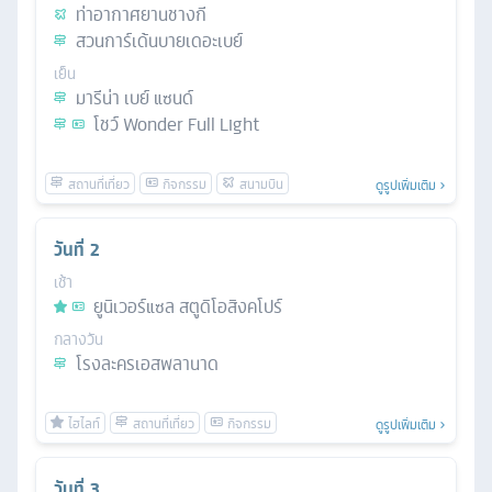
ท่าอากาศยานชางกี
สวนการ์เด้นบายเดอะเบย์
เย็น
มารีน่า เบย์ แซนด์
โชว์ Wonder Full Light
ดูรูปเพิ่มเติม
วันที่
2
เช้า
ยูนิเวอร์แซล สตูดิโอสิงคโปร์
กลางวัน
โรงละครเอสพลานาด
ดูรูปเพิ่มเติม
วันที่
3