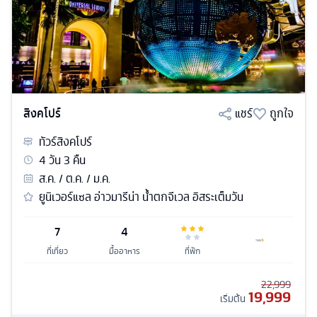
สิงคโปร์
แชร์
ถูกใจ
ทัวร์
สิงคโปร์
4
วัน
3
คืน
ส.ค. / ต.ค. / ม.ค.
ยูนิเวอร์แซล อ่าวมารีน่า น้ำตกจีเวล อิสระเต็มวัน
7
4
ที่เที่ยว
มื้ออาหาร
ที่พัก
22,999
19,999
เริ่มต้น