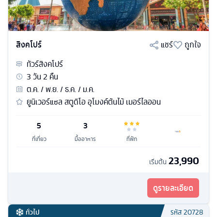
สิงคโปร์
แชร์
ถูกใจ
ทัวร์
สิงคโปร์
3
วัน
2
คืน
ต.ค. / พ.ย. / ธ.ค. / ม.ค.
ยูนิเวอร์แซล สตูดิโอ อุโมงค์ต้นไม้ เมอร์ไลออน
5
3
ที่เที่ยว
มื้ออาหาร
ที่พัก
23,990
เริ่มต้น
ดูรายละเอียด
ทั่วไป
รหัส
20728