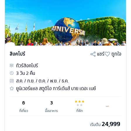
สิงคโปร์
แชร์
ถูกใจ
ทัวร์
สิงคโปร์
3
วัน
2
คืน
ส.ค. / ก.ย. / ต.ค. / พ.ย. / ธ.ค.
ยูนิเวอร์แซล สตูดิโอ การ์เด้นส์ บาย เดอะ เบย์
6
3
ที่เที่ยว
มื้ออาหาร
ที่พัก
24,999
เริ่มต้น