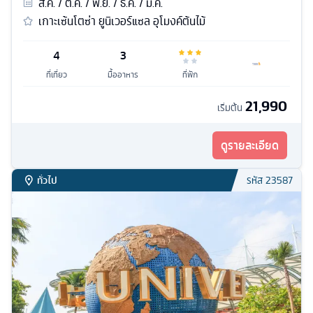
ส.ค. / ต.ค. / พ.ย. / ธ.ค. / ม.ค.
เกาะเซ้นโตซ่า ยูนิเวอร์แซล อุโมงค์ต้นไม้
4
3
ที่เที่ยว
มื้ออาหาร
ที่พัก
21,990
เริ่มต้น
ดูรายละเอียด
ทั่วไป
รหัส
23587