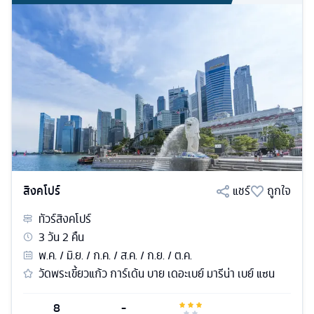
สิงคโปร์
แชร์
ถูกใจ
ทัวร์
สิงคโปร์
3
วัน
2
คืน
พ.ค. / มิ.ย. / ก.ค. / ส.ค. / ก.ย. / ต.ค.
วัดพระเขี้ยวแก้ว การ์เด้น บาย เดอะเบย์ มารีน่า เบย์ แซน
8
-