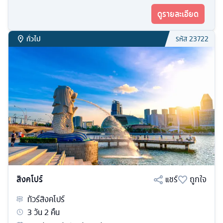
ดูรายละเอียด
ทั่วไป
รหัส
23722
สิงคโปร์
แชร์
ถูกใจ
ทัวร์
สิงคโปร์
3
วัน
2
คืน