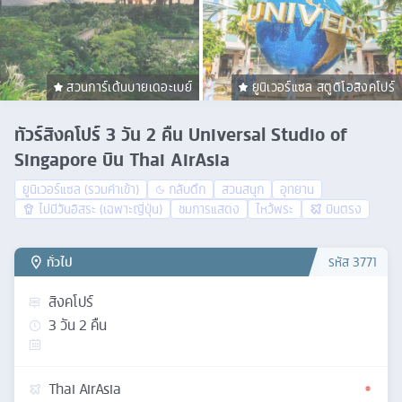
สวนการ์เด้นบายเดอะเบย์
ยูนิเวอร์แซล สตูดิโอสิงคโปร์
ทัวร์สิงคโปร์ 3 วัน 2 คืน Universal Studio of
Singapore บิน Thai AirAsia
ยูนิเวอร์แซล (รวมค่าเข้า)
กลับดึก
สวนสนุก
อุทยาน
ไม่มีวันอิสระ (เฉพาะญี่ปุ่น)
ชมการแสดง
ไหว้พระ
บินตรง
ทั่วไป
รหัส
3771
สิงคโปร์
3
วัน
2
คืน
Thai AirAsia