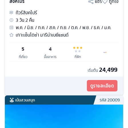
สิงคโปร์
แชร์
ถูกใจ
ทัวร์
สิงคโปร์
3
วัน
2
คืน
พ.ค. / มิ.ย. / ก.ค. / ส.ค. / ก.ย. / ต.ค. / พ.ย. / ธ.ค. / ม.ค.
เกาะเซ็นโตซ่า มารีน่าเบย์แซนด์
5
4
ที่เที่ยว
มื้ออาหาร
ที่พัก
24,499
เริ่มต้น
ดูรายละเอียด
เน้นสวนสนุก
รหัส
20009