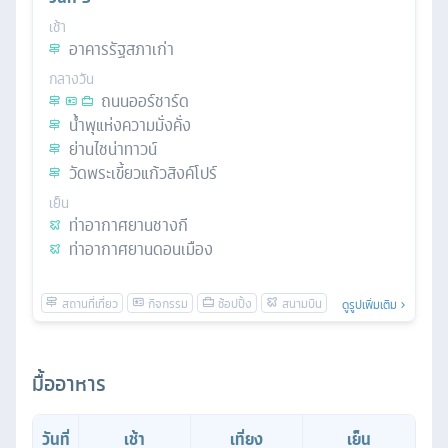
เช้า
อาคารรัฐสภาเก่า
กลางวัน
ถนนออร์ชาร์ด
นํ้าพุแห่งความมั่งคั่ง
ย่านไชน่าทาวน์
วัดพระเขี้ยวแก้วสิงค์โปร์
เย็น
ท่าอากาศยานชางกี
ท่าอากาศยานดอนเมือง
ดูรูปเพิ่มเติม
มื้ออาหาร
วันที่
เช้า
เที่ยง
เย็น