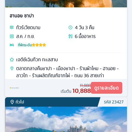
ฮานอย ซาปา
ทัวร์
เวียดนาม
4
วัน
3
คืน
ส.ค. / ก.ย.
6
มื้ออาหาร
ที่พักระดับ
เจดีย์เฉินก๊วก ทะเลสาบ
ตลาดกลางคืนซาปา - เมืองซาปา - ร้านผ้าไหม - ฮานอย -
ลาวไก - ร้านผลิตภัณฑ์จากไผ่ - ถนน 36 สายเก่า
11,888
ดูรายละเอียด
10,888
เริ่มต้น
ทั่วไป
รหัส
23427