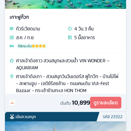
เกาะฟูก๊วก
ทัวร์
เวียดนาม
4
วัน
3
คืน
ส.ค. / ก.ย.
5
มื้ออาหาร
ที่พักระดับ
ศาลเจ้าดิงชาว สวนสนุกและสวนน้ำ VIN WONDER –
AQUARIAM
ศาลเจ้าดิงเกา - สวนสนุกวินวันเดอร์ส ฟูโกว๊ก - บ้านไม้ไผ่
- สะพานจูบ - เจดีย์ร้อยล้าน - ถนนคนเดิน VUI-Fest
Bazaar - กระเช้าข้ามทะเล HON THOM
10,899
ดูรายละเอียด
เริ่มต้น
เน้นสวนสนุก
รหัส
23322