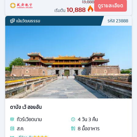
13,888
ดูรายละเอียด
10,888
เริ่มต้น
เน้นวัฒนธรรม
รหัส
23888
ดานัง เว้ ฮอยอัน
ทัวร์
เวียดนาม
4
วัน
3
คืน
ส.ค.
8
มื้ออาหาร