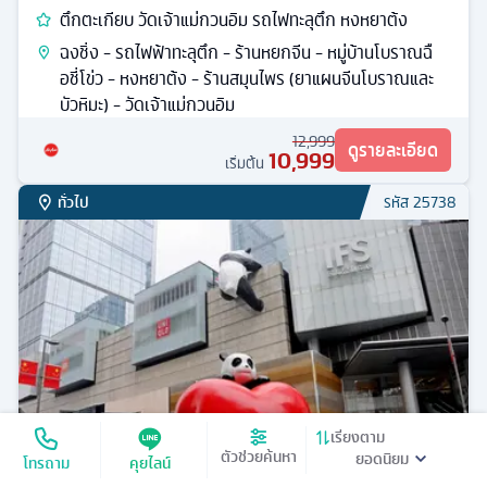
ตึกตะเกียบ วัดเจ้าแม่กวนอิม รถไฟทะลุตึก หงหยาต้ง
ฉงชิ่ง - รถไฟฟ้าทะลุตึก - ร้านหยกจีน - หมู่บ้านโบราณฉื
อชี่โข่ว - หงหยาต้ง - ร้านสมุนไพร (ยาแผนจีนโบราณและ
บัวหิมะ) - วัดเจ้าแม่กวนอิม
12,999
ดูรายละเอียด
10,999
เริ่มต้น
ทั่วไป
รหัส
25738
เรียงตาม
ตัวช่วยค้นหา
โทรถาม
คุยไลน์