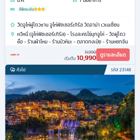
มี.ค.
7
มื้ออาหาร
ที่พักระดับ
วัดจูไห่ผู่โถวซาน จูไห่ฟิชเชอร์เกิร์ล วัดอาม่า เวเนเชี่ยน
หวีหนี่ (จูไห่ฟิชเชอร์เกิร์ล) - โรงละครไข่มุกจูไห่ - วัดผู่โถว
ซื่อ - ร้านผ้าไหม - ร้านบัวหิมะ - ตลาดกงเป่ย - ร้านหยกจีน
11,990
ดูรายละเอียด
10,990
เริ่มต้น
ทั่วไป
รหัส
23148