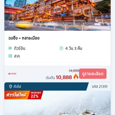
ฉงชิ่ง + หลายเมือง
ทัวร์
จีน
4
วัน
3
คืน
ส.ค.
14,888
ดูรายละเอียด
10,888
เริ่มต้น
ทั่วไป
รหัส
21391
ลดสูงสุด
22
%