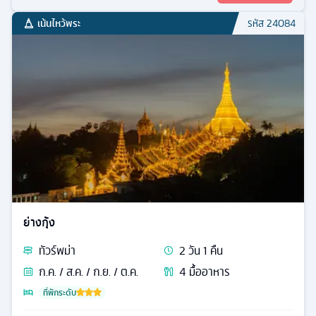
เน้นไหว้พระ
รหัส
24084
ย่างกุ้ง
ทัวร์
พม่า
2
วัน
1
คืน
ก.ค. / ส.ค. / ก.ย. / ต.ค.
4
มื้ออาหาร
ที่พักระดับ