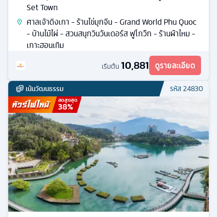
Set Town
ศาลเจ้าดิงเกา - ร้านไข่มุกจีน - Grand World Phu Quoc
- บ้านไม้ไผ่ - สวนสนุกวินวันเดอร์ส ฟูโกว๊ก - ร้านผ้าไหม -
เกาะฮอนเทิม
10,881
ดูรายละเอียด
เริ่มต้น
เน้นวัฒนธรรม
รหัส
24830
ลดสูงสุด
38
%