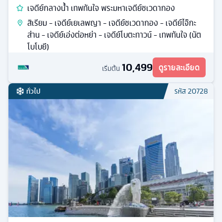
เจดีย์กลางน้ำ เทพทันใจ พระมหาเจดีย์ชเวดากอง
สิเรียม - เจดีย์เยเลพญา - เจดีย์ชเวดากอง - เจดีย์ไจ๊กะ
ส่าน - เจดีย์เอ่งต่อหย่า - เจดีย์โบตะทาวน์ - เทพทันใจ (นัต
โบโบยี)
10,499
ดูรายละเอียด
เริ่มต้น
ทั่วไป
รหัส
20728