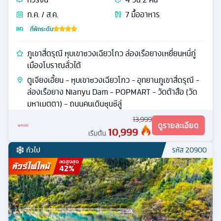
ก.ค. / ส.ค.
7
มื้ออาหาร
ที่พักระดับ
ภูเขาสี่ดรุณี หุบเขาซวงเฉียวโกว ล่องเรือยางเหยี่ยนหนี่กู่
เมืองโบราณลั่วไต้
ตูเจียงเอี้ยน - หุบเขาซวงเฉียวโกว - อุทยานภูเขาสี่ดรุณี -
ล่องเรือยาง Nianyu Dam - POPMART - วัดต้าสือ (วัด
มหาเมตตา) - ถนนคนเดินซุนซีลู่
13,999
ดูรายละเอียด
10,999
เริ่มต้น
ทั่วไป
รหัส
20900
ลดสูงสุด
42
%