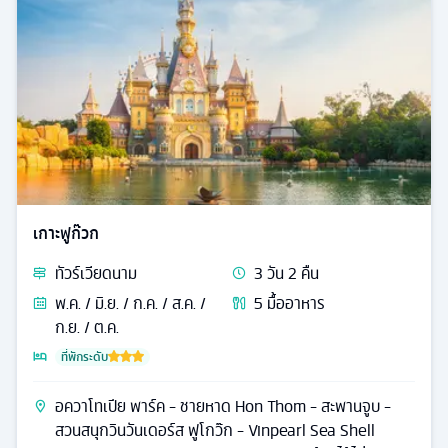
เกาะฟูก๊วก
ทัวร์
เวียดนาม
3
วัน
2
คืน
พ.ค. / มิ.ย. / ก.ค. / ส.ค. /
5
มื้ออาหาร
ก.ย. / ต.ค.
ที่พักระดับ
อควาโทเปีย พาร์ค - ชายหาด Hon Thom - สะพานจูบ -
สวนสนุกวินวันเดอร์ส ฟูโกว๊ก - Vinpearl Sea Shell