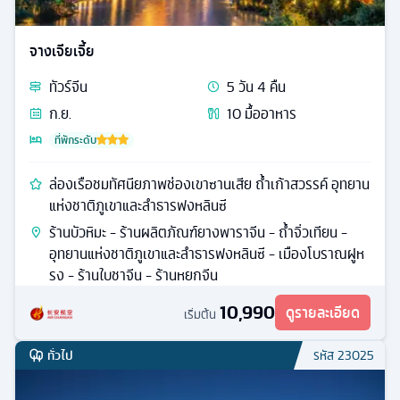
จางเจียเจี้ย
ทัวร์
จีน
5
วัน
4
คืน
ก.ย.
10
มื้ออาหาร
ที่พักระดับ
ล่องเรือชมทัศนียภาพช่องเขาซานเสีย ถ้ำเก้าสวรรค์ อุทยาน
แห่งชาติภูเขาและลำธารฟงหลินซี
ร้านบัวหิมะ - ร้านผลิตภัณฑ์ยางพาราจีน - ถ้ำจิ่วเทียน -
อุทยานแห่งชาติภูเขาและลำธารฟงหลินซี - เมืองโบราณฝูห
รง - ร้านใบชาจีน - ร้านหยกจีน
10,990
ดูรายละเอียด
เริ่มต้น
ทั่วไป
รหัส
23025