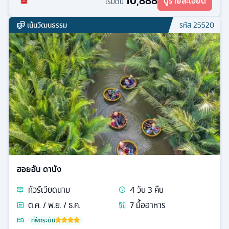
10,888
ดูรายละเอียด
เริ่มต้น
เน้นวัฒนธรรม
รหัส
25520
ฮอยอัน ดานัง
ทัวร์
เวียดนาม
4
วัน
3
คืน
ต.ค. / พ.ย. / ธ.ค.
7
มื้ออาหาร
ที่พักระดับ