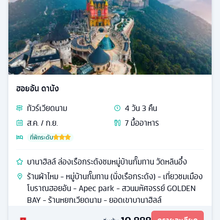
ฮอยอัน ดานัง
ทัวร์
เวียดนาม
4
วัน
3
คืน
ส.ค. / ก.ย.
7
มื้ออาหาร
ที่พักระดับ
บานาฮิลล์ ล่องเรือกระด้งชมหมู่บ้านกั๊มทาน วัดหลินอึ๋ง
ร้านผ้าไหม - หมู่บ้านกั๊มทาน (นั่งเรือกระด้ง) - เที่ยวชมเมือง
โบราณฮอยอัน - Apec park - สวนมหัศจรรย์ GOLDEN
BAY - ร้านหยกเวียดนาม - ยอดเขาบานาฮิลล์