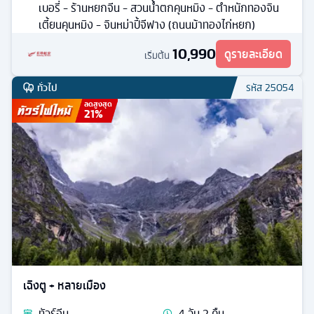
เบอรี่ - ร้านหยกจีน - สวนน้ำตกคุนหมิง - ตำหนักทองจิน
เตี้ยนคุนหมิง - จินหม่าปี้จีฟาง (ถนนม้าทองไก่หยก)
10,990
ดูรายละเอียด
เริ่มต้น
ทั่วไป
รหัส
25054
ลดสูงสุด
21
%
เฉิงตู + หลายเมือง
ทัวร์
จีน
4
วัน
2
คืน