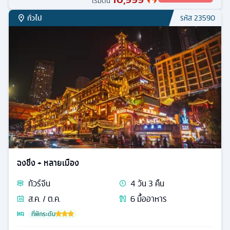
เริ่มต้น
ทั่วไป
รหัส
23590
ฉงชิ่ง + หลายเมือง
ทัวร์
จีน
4
วัน
3
คืน
ส.ค. / ต.ค.
6
มื้ออาหาร
ที่พักระดับ