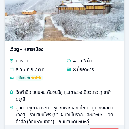
เฉิงตู + หลายเมือง
ทัวร์
จีน
4
วัน
3
คืน
ส.ค. / ก.ย. / ต.ค.
8
มื้ออาหาร
ที่พักระดับ
วัดต้าฉือ ถนนคนเดินชุนซีลู่ หุบเขาซวงเฉียวโกว ภูเขาสี่
ดรุณี
อุทยานภูเขาสี่ดรุณี - หุบเขาซวงเฉียวโกว - ตูเจียงเอี้ยน -
เฉิงตู - ร้านสมุนไพร (ยาแผนจีนโบราณและบัวหิมะ) - วัด
ต้าสือ (วัดมหาเมตตา) - ถนนคนเดินซุนซีลู่