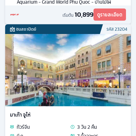
Aquarium - Grand World Phu Quoc - บ้านไม้ไผ่
10,899
ดูรายละเอียด
เริ่มต้น
ชมสถาปัตย์
รหัส
23204
มาเก๊า จูไห่
ทัวร์
จีน
3
วัน
2
คืน