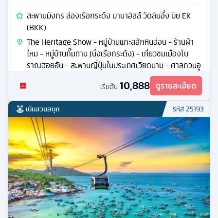
สะพานมังกร ล่องเรือกระด้ง บานาฮิลล์ วัดลินอึ๋ง บิย EK
(BKK)
The Heritage Show - หมู่บ้านแกะสลักหินอ่อน - ร้านผ้า
ไหม - หมู่บ้านกั๊มทาน (นั่งเรือกระด้ง) - เที่ยวชมเมืองโบ
ราณฮอยอัน - สะพานญี่ปุ่นในประเทศเวียดนาม - ศาลกวนอู
10,888
ดูรายละเอียด
เริ่มต้น
เน้นสวนสนุก
รหัส
25193