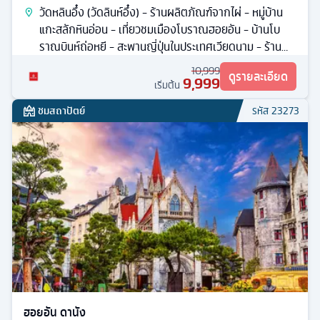
วัดหลินอึ๋ง (วัดลินห์อึ๋ง) - ร้านผลิตภัณฑ์จากไผ่ - หมู่บ้าน
แกะสลักหินอ่อน - เที่ยวชมเมืองโบราณฮอยอัน - บ้านโบ
ราณบินห์ถ่อหยี - สะพานญี่ปุ่นในประเทศเวียดนาม - ร้าน
หยกเวียดนาม
10,999
ดูรายละเอียด
9,999
เริ่มต้น
ชมสถาปัตย์
รหัส
23273
ฮอยอัน ดานัง