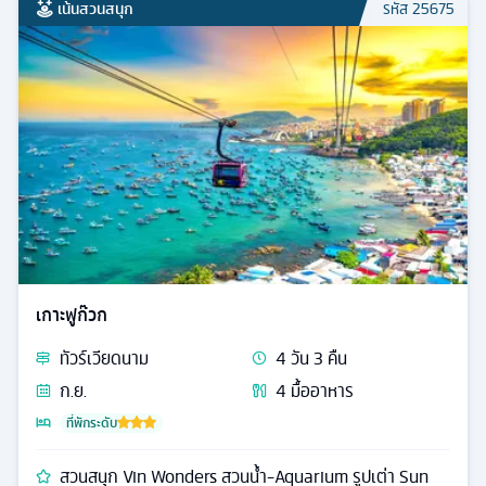
เน้นสวนสนุก
รหัส
25675
เกาะฟูก๊วก
ทัวร์
เวียดนาม
4
วัน
3
คืน
ก.ย.
4
มื้ออาหาร
ที่พักระดับ
สวนสนุก Vin Wonders สวนน้ำ-Aquarium รูปเต่า Sun