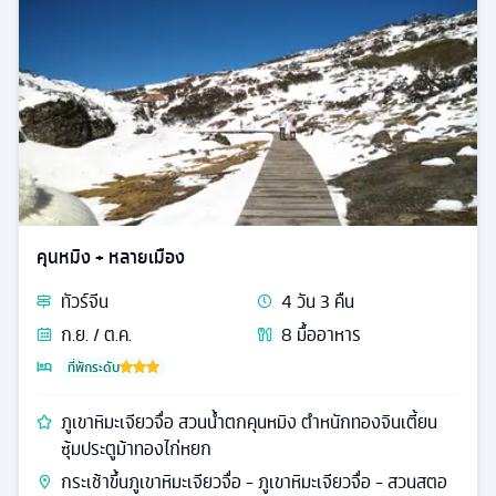
คุนหมิง + หลายเมือง
ทัวร์
จีน
4
วัน
3
คืน
ก.ย. / ต.ค.
8
มื้ออาหาร
ที่พักระดับ
ภูเขาหิมะเจียวจื่อ สวนน้ำตกคุนหมิง ตำหนักทองจินเตี้ยน
ซุ้มประตูม้าทองไก่หยก
กระเช้าขึ้นภูเขาหิมะเจียวจื่อ - ภูเขาหิมะเจียวจื่อ - สวนสตอ