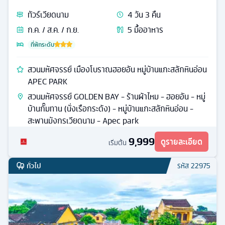
ทัวร์
เวียดนาม
4
วัน
3
คืน
ก.ค. / ส.ค. / ก.ย.
5
มื้ออาหาร
ที่พักระดับ
สวนมหัศจรรย์ เมืองโบราณฮอยอัน หมู่บ้านแกะสลักหินอ่อน
APEC PARK
สวนมหัศจรรย์ GOLDEN BAY - ร้านผ้าไหม - ฮอยอัน - หมู่
บ้านกั๊มทาน (นั่งเรือกระด้ง) - หมู่บ้านแกะสลักหินอ่อน -
สะพานมังกรเวียดนาม - Apec park
9,999
ดูรายละเอียด
เริ่มต้น
ทั่วไป
รหัส
22975