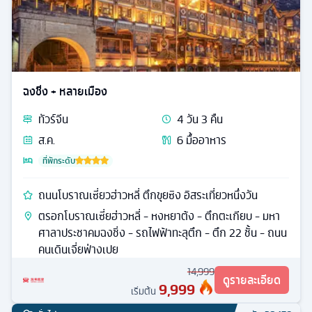
ฉงชิ่ง + หลายเมือง
ทัวร์
จีน
4
วัน
3
คืน
ส.ค.
6
มื้ออาหาร
ที่พักระดับ
ถนนโบราณเซี่ยวฮ่าวหลี่ ตึกขุยซิง อิสระเที่ยวหนึ่งวัน
ตรอกโบราณเซี่ยฮ่าวหลี่ - หงหยาต้ง - ตึกตะเกียบ - มหา
ศาลาประชาคมฉงชิ่ง - รถไฟฟ้าทะลุตึก - ตึก 22 ชั้น - ถนน
คนเดินเจี่ยฟ่างเปย
14,999
ดูรายละเอียด
9,999
เริ่มต้น