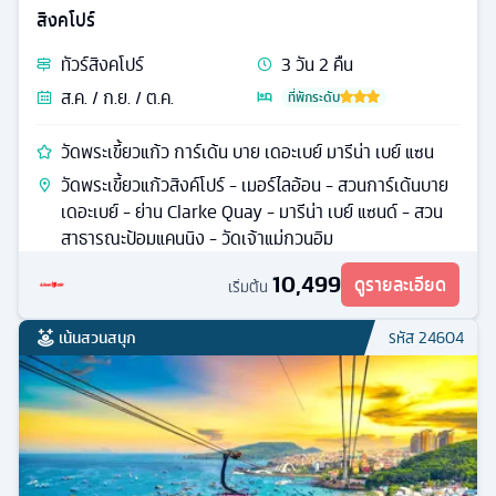
สิงคโปร์
ทัวร์
สิงคโปร์
3
วัน
2
คืน
ส.ค. / ก.ย. / ต.ค.
ที่พักระดับ
วัดพระเขี้ยวแก้ว การ์เด้น บาย เดอะเบย์ มารีน่า เบย์ แซน
วัดพระเขี้ยวแก้วสิงค์โปร์ - เมอร์ไลอ้อน - สวนการ์เด้นบาย
เดอะเบย์ - ย่าน Clarke Quay - มารีน่า เบย์ แซนด์ - สวน
สาธารณะป้อมแคนนิง - วัดเจ้าแม่กวนอิม
10,499
ดูรายละเอียด
เริ่มต้น
เน้นสวนสนุก
รหัส
24604