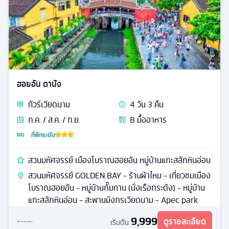
ฮอยอัน ดานัง
ทัวร์
เวียดนาม
4
วัน
3
คืน
ก.ค. / ส.ค. / ก.ย.
8
มื้ออาหาร
ที่พักระดับ
สวนมหัศจรรย์ เมืองโบราณฮอยอัน หมู่บ้านแกะสลักหินอ่อน
สวนมหัศจรรย์ GOLDEN BAY - ร้านผ้าไหม - เที่ยวชมเมือง
โบราณฮอยอัน - หมู่บ้านกั๊มทาน (นั่งเรือกระด้ง) - หมู่บ้าน
แกะสลักหินอ่อน - สะพานมังกรเวียดนาม - Apec park
9,999
ดูรายละเอียด
เริ่มต้น