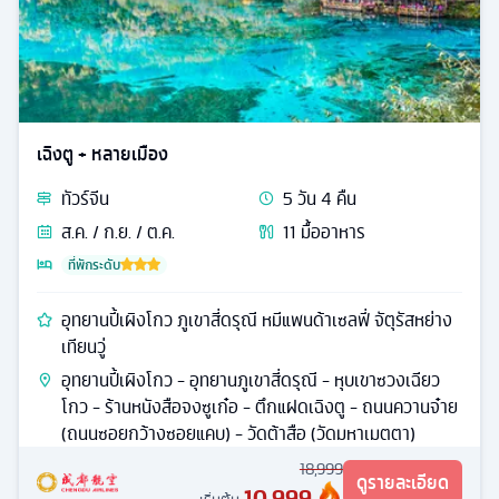
เฉิงตู + หลายเมือง
ทัวร์
จีน
5
วัน
4
คืน
ส.ค. / ก.ย. / ต.ค.
11
มื้ออาหาร
ที่พักระดับ
อุทยานปี้เผิงโกว ภูเขาสี่ดรุณี หมีแพนด้าเซลฟี่ จัตุรัสหย่าง
เทียนวู่
อุทยานปี้เผิงโกว - อุทยานภูเขาสี่ดรุณี - หุบเขาซวงเฉียว
โกว - ร้านหนังสือจงซูเก๋อ - ตึกแฝดเฉิงตู - ถนนควานจ๋าย
(ถนนซอยกว้างซอยแคบ) - วัดต้าสือ (วัดมหาเมตตา)
18,999
ดูรายละเอียด
10,999