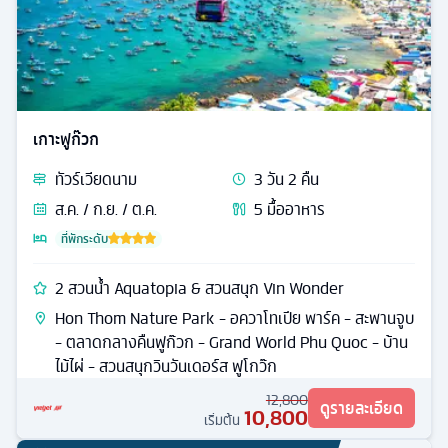
เกาะฟูก๊วก
ทัวร์
เวียดนาม
3
วัน
2
คืน
ส.ค. / ก.ย. / ต.ค.
5
มื้ออาหาร
ที่พักระดับ
2 สวนน้ำ Aquatopia & สวนสนุก Vin Wonder
Hon Thom Nature Park - อควาโทเปีย พาร์ค - สะพานจูบ
- ตลาดกลางคืนฟูก๊วก - Grand World Phu Quoc - บ้าน
ไม้ไผ่ - สวนสนุกวินวันเดอร์ส ฟูโกว๊ก
12,800
ดูรายละเอียด
10,800
เริ่มต้น