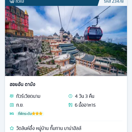
ทั่วไป
รหัส
23478
ฮอยอัน ดานัง
ทัวร์
เวียดนาม
4
วัน
3
คืน
ก.ย.
6
มื้ออาหาร
ที่พักระดับ
วัดลินห์อึ๋ง หมู่บ้าน กั๊มทาน บาน่าฮิลล์