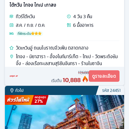
ไต้หวัน ไทจง ไทเป เกาสง
ทัวร์
ไต้หวัน
4
วัน
3
คืน
ส.ค. / ก.ย. / ต.ค.
6
มื้ออาหาร
ที่พักระดับ
วัดเหวินอู่ ถนนโบราณจิ่วเฟิ่น ตลาดกลาง
ไทจง - มิยาฮารา - อี้จงไนท์มาร์เก็ต - ไทเป - วัดพระถังซัม
จั๋ง - ล่องเรือทะเลสาบสุริยันจันทรา - ร้านใบชาจีน
17,688
ดูรายละเอียด
10,888
เริ่มต้น
ทั่วไป
รหัส
24451
ลดสูงสุด
27
%