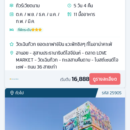
ทัวร์
เวียดนาม
5
วัน
4
คืน
ต.ค. / พ.ย. / ธ.ค. / ม.ค. /
11
มื้ออาหาร
ก.พ. / มี.ค.
ที่พักระดับ
วัดเฉินก๊วก ยอดเขาฟาซิปัน แวะพักชิลๆ ที่โมอาน่าคาเฟ่
ฮานอย - สุสานประธานาธิบดีโฮจีมินห์ - ตลาด LOVE
MARKET - วัดเฉินก๊วก - ทะเลสาบคืนดาบ - โบสถ์เซนต์โจ
เซฟ - ถนน 36 สายเก่า
16,888
ดูรายละเอียด
เริ่มต้น
ทั่วไป
รหัส
25905