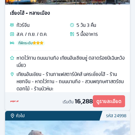
เซี่ยงไฮ้ + หลายเมือง
ทัวร์
จีน
5
วัน
3
คืน
ส.ค. / ก.ย. / ต.ค.
5
มื้ออาหาร
ที่พักระดับ
หาดไว่ทาน ถนนนานกิง เทียนอันเชียนซู่ ตลาดร้อยปีเฉินหวัง
เมี่ยว
เทียนอันเซียน - ร้านกาแฟสตาร์บัคส์ นครเซี่ยงไฮ้ - ร้าน
หยกจีน - หาดไว่ทาน - ถนนนานกิง - สวนพฤกษศาสตร์ชม
ดอกไม้ - ร้านบัวหิมะ
16,288
ดูรายละเอียด
เริ่มต้น
ทั่วไป
รหัส
24998