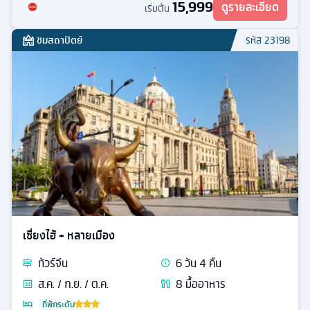
15,999
ดูรายละเอียด
เริ่มต้น
ชมสถาปัตย์
รหัส
23198
เซี่ยงไฮ้ + หลายเมือง
ทัวร์
จีน
6
วัน
4
คืน
ส.ค. / ก.ย. / ต.ค.
8
มื้ออาหาร
ที่พักระดับ