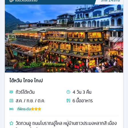
รหัส
24978
ไต้หวัน ไทจง ไทเป
ทัวร์
ไต้หวัน
4
วัน
3
คืน
ส.ค. / ก.ย. / ต.ค.
6
มื้ออาหาร
ที่พักระดับ
วัดกวนอู ถนนโบราณอู๋ไหล หมู่บ้านชาวประมงหลากสี เมือง