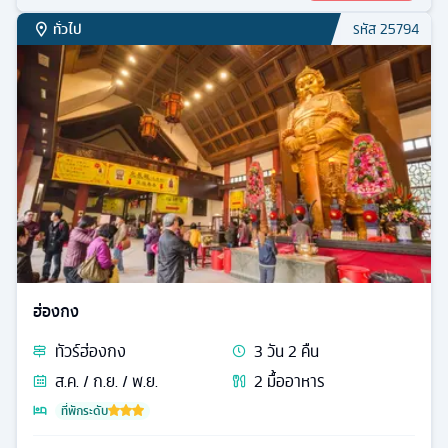
ทั่วไป
รหัส
25794
ฮ่องกง
ทัวร์
ฮ่องกง
3
วัน
2
คืน
ส.ค. / ก.ย. / พ.ย.
2
มื้ออาหาร
ที่พักระดับ