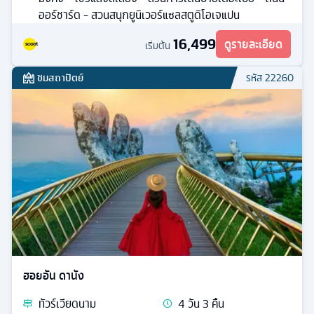
ออร์ชาร์ด - สวนสนุกยูนิเวอร์แซลสตูดิโอเจแปน
16,499
ดูรายละเอียด
เริ่มต้น
ชมสถาปัตย์
รหัส
22260
ฮอยอัน ดานัง
ทัวร์
เวียดนาม
4
วัน
3
คืน