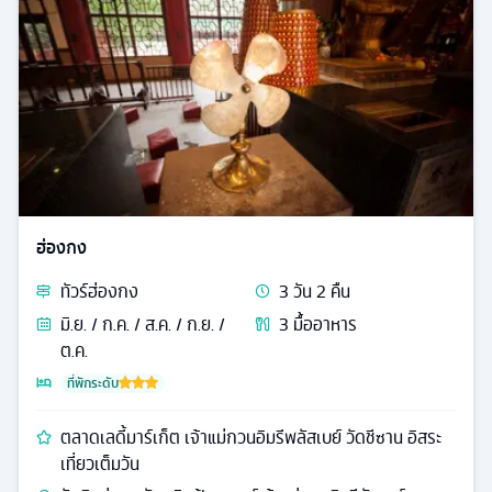
ฮ่องกง
ทัวร์
ฮ่องกง
3
วัน
2
คืน
มิ.ย. / ก.ค. / ส.ค. / ก.ย. /
3
มื้ออาหาร
ต.ค.
ที่พักระดับ
ตลาดเลดี้มาร์เก็ต เจ้าแม่กวนอิมรีพลัสเบย์ วัดชีซาน อิสระ
เที่ยวเต็มวัน