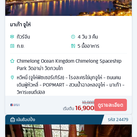
มาเก๊า จูไห่
ทัวร์
จีน
4
วัน
3
คืน
ก.ย.
5
มื้ออาหาร
Chimelong Ocean Kingdom Chimelong Spaceship
Park วัดอาม่า วัดกวนไท
หวีหนี่ (จูไห่ฟิชเชอร์เกิร์ล) - โรงละครไข่มุกจูไห่ - ถนนคน
เดินฟู่หัวหลี่ - POPMART - สวนน้ำฉางหลงจูไห่ - มาเก๊า -
วิหารเซนต์ปอล
18,888
ดูรายละเอียด
16,900
เริ่มต้น
เน้นช้อปปิ้ง
รหัส
24479