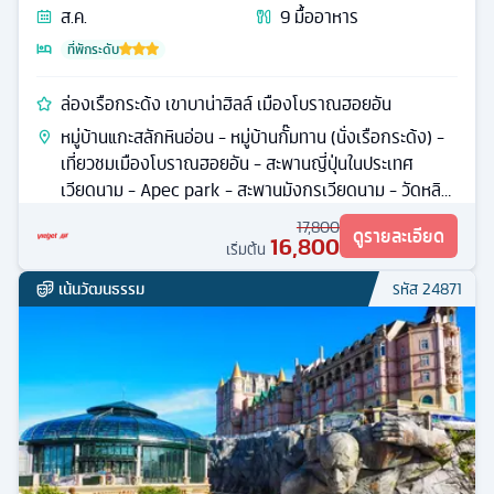
ส.ค.
9
มื้ออาหาร
ที่พักระดับ
ล่องเรือกระด้ง เขาบาน่าฮิลล์ เมืองโบราณฮอยอัน
หมู่บ้านแกะสลักหินอ่อน - หมู่บ้านกั๊มทาน (นั่งเรือกระด้ง) -
เที่ยวชมเมืองโบราณฮอยอัน - สะพานญี่ปุ่นในประเทศ
เวียดนาม - Apec park - สะพานมังกรเวียดนาม - วัดหลิน
อึ๋ง (วัดลินห์อึ๋ง)
17,800
ดูรายละเอียด
16,800
เริ่มต้น
เน้นวัฒนธรรม
รหัส
24871