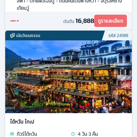
สีฟ้า - ตึกแฝดเฉิงตู - ถนนคนเดินฟางหวา - จตุรัสหย่าง
เทียนวู่
16,888
ดูรายละเอียด
เริ่มต้น
เน้นวัฒนธรรม
รหัส
24189
ไต้หวัน ไทเป
ทัวร์
ไต้หวัน
4
วัน
3
คืน