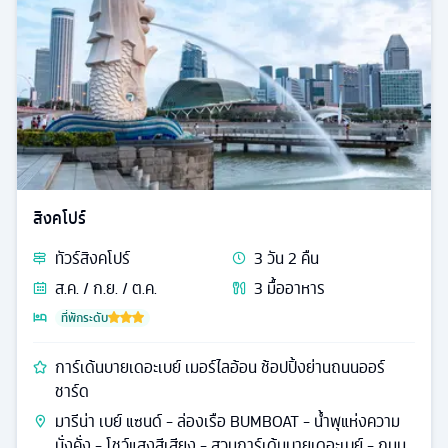
สิงคโปร์
ทัวร์
สิงคโปร์
3
วัน
2
คืน
ส.ค. / ก.ย. / ต.ค.
3
มื้ออาหาร
ที่พักระดับ
การ์เด้นบายเดอะเบย์ เมอร์ไลอ้อน ช้อปปิ้งย่านถนนออร์
ชาร์ด
มารีน่า เบย์ แซนด์ - ล่องเรือ BUMBOAT - นํ้าพุแห่งความ
มั่งคั่ง - โชว์แสงสีเสียง - สวนการ์เด้นบายเดอะเบย์ - ถนน