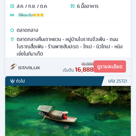
ส.ค. / ก.ย. / ต.ค.
6
มื้ออาหาร
ที่พักระดับ
ตลาดกลาง
ตลาดกลางคืนเถาหยวน - หมู่บ้านโบราณจิ่วเฟิ่น - ถนน
โบราณสื่อเฟิน - ร้านพายสับปะรด - ไทเป - นิวไทเป - หนิง
เซี่ยไนท์มาเก็ต
18,888
ดูรายละเอียด
16,888
เริ่มต้น
ทั่วไป
รหัส
25721