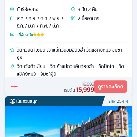
ทัวร์
ฮ่องกง
3
วัน
2
คืน
ส.ค. / ก.ย. / ต.ค. / พ.ย. /
2
มื้ออาหาร
ธ.ค. / ม.ค. / ก.พ. / มี.ค.
ที่พักระดับ
วัดหวังต้าเซียน เจ้าแม่กวนอิมฮ่องฮำ วัดแชกงหมิว จิมซา
จุ่ย
วัดหวังต้าเซียน - วัดเจ้าแม่กวนอิมฮ่องฮำ - วัดปักไท - วัด
แชกงหมิว - จิมซาจุ่ย
16,999
ดูรายละเอียด
15,999
เริ่มต้น
เน้นสวนสนุก
รหัส
25414