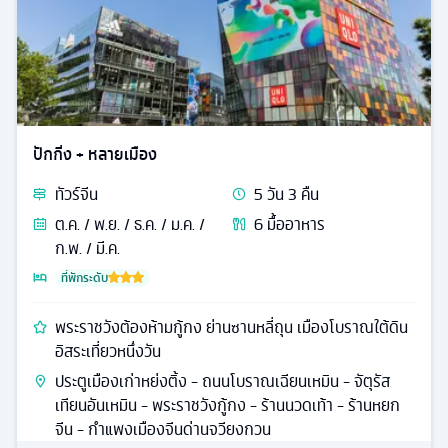
ปักกิ่ง + หลายเมือง
ทัวร์
จีน
5
วัน
3
คืน
ต.ค. / พ.ย. / ธ.ค. / ม.ค. /
6
มื้ออาหาร
ก.พ. / มี.ค.
ที่พักระดับ
พระราชวังต้องห้ามกู้กง ย่านซานหลี่ถุน เมืองโบราณใต้ดิน
อิสระเที่ยวหนึ่งวัน
ประตูเมืองเก่าหย่งติ้ง - ถนนโบราณเฉียนเหมิน - จัตุรัส
เทียนอันเหมิน - พระราชวังกู้กง - ร้านนวดเท้า - ร้านหยก
จีน - กำแพงเมืองจีนด่านจวียงกวน