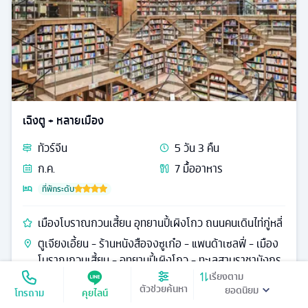
เฉิงตู + หลายเมือง
ทัวร์
จีน
5
วัน
3
คืน
ก.ค.
7
มื้ออาหาร
ที่พักระดับ
เมืองโบราณกวนเสี้ยน อุทยานปี้เผิงโกว ถนนคนเดินไท่กู่หลี่
ตูเจียงเอี้ยน - ร้านหนังสือจงซูเก๋อ - แพนด้าเซลฟี่ - เมือง
โบราณกวนเสี้ยน - อุทยานปี้เผิงโกว - ทะเลสาบราชามังกร
- น้ำตกไป่หลง
เรียงตาม
ตัวช่วยค้นหา
โทรถาม
คุยไลน์
16,990
ดูรายละเอียด
เริ่มต้น