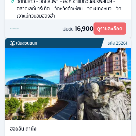
วัดทินห่าว - วัดหลินฟ้า - องค์เจ้าแม่กวนอิมรีพัสเบย์ -
ตลาดเลดี้มาร์เก็ต - วัดหวังต้าเซียน - วัดแชกงหมิว - วัด
เจ้าแม่กวนอิมฮ่องฮำ
16,900
ดูรายละเอียด
เริ่มต้น
เน้นสวนสนุก
รหัส
25261
ฮอยอัน ดานัง