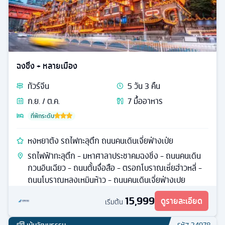
ฉงชิ่ง + หลายเมือง
ทัวร์
จีน
5
วัน
3
คืน
ก.ย. / ต.ค.
7
มื้ออาหาร
ที่พักระดับ
หงหยาต้ง รถไฟทะลุตึก ถนนคนเดินเจี่ยฟ่างเป่ย
รถไฟฟ้าทะลุตึก - มหาศาลาประชาคมฉงชิ่ง - ถนนคนเดิน
กวนอินเฉียว - ถนนตั้นจื่อสือ - ตรอกโบราณเซี่ยฮ่าวหลี่ -
ถนนโบราณหลงเหมินห้าว - ถนนคนเดินเจี่ยฟ่างเปย
15,999
ดูรายละเอียด
เริ่มต้น
เน้นวัฒนธรรม