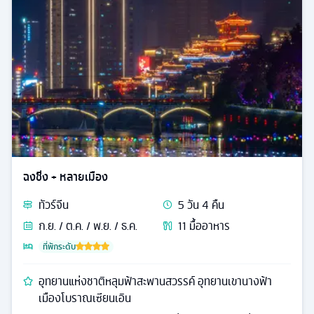
ฉงชิ่ง + หลายเมือง
ทัวร์
จีน
5
วัน
4
คืน
ก.ย. / ต.ค. / พ.ย. / ธ.ค.
11
มื้ออาหาร
ที่พักระดับ
อุทยานแห่งชาติหลุมฟ้าสะพานสวรรค์ อุทยานเขานางฟ้า
เมืองโบราณเซียนเอิน