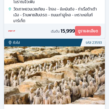
โบราณจิ่วเฟิ่น
วัดเถาหยวนเวยเทียน - ไทจง - ซีเหมินติง - ท่าเรือต้าเต้า
เฉิง - ร้านพายสับปะรด - ถนนเก่าอูไหล - เหราเหอไนท์
มาร์เก็ต
15,999
ดูรายละเอียด
เริ่มต้น
ทั่วไป
รหัส
23593