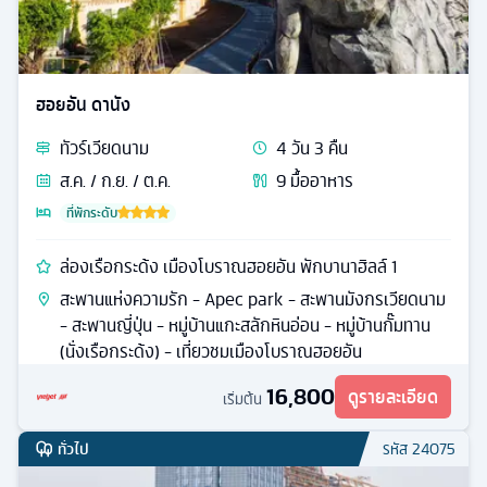
ฮอยอัน ดานัง
ทัวร์
เวียดนาม
4
วัน
3
คืน
ส.ค. / ก.ย. / ต.ค.
9
มื้ออาหาร
ที่พักระดับ
ล่องเรือกระด้ง เมืองโบราณฮอยอัน พักบานาฮิลล์ 1
สะพานแห่งความรัก - Apec park - สะพานมังกรเวียดนาม
- สะพานญี่ปุ่น - หมู่บ้านแกะสลักหินอ่อน - หมู่บ้านกั๊มทาน
(นั่งเรือกระด้ง) - เที่ยวชมเมืองโบราณฮอยอัน
16,800
ดูรายละเอียด
เริ่มต้น
ทั่วไป
รหัส
24075