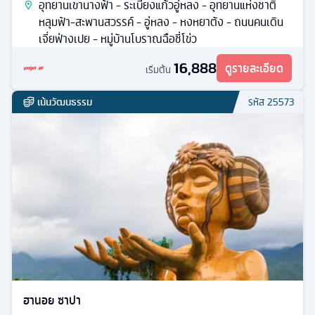
อุทยานเขานางฟ้า - ระเบียงแก้วอู่หลง - อุทยานแห่งชาติ
หลุมฟ้า-สะพานสวรรค์ - อู่หลง - หงหยาต้ง - ถนนคนเดิน
เจี่ยฟ่างเปย - หมู่บ้านโบราณฉือชี่โข่ว
16,888
ดูรายละเอียด
เริ่มต้น
เน้นวัฒนธรรม
รหัส
25573
ฮานอย ซาปา