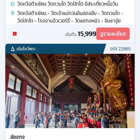
วัดหวังต้าเซียน วัดกวนไท วัดปักไต อิสระเที่ยวหนึ่งวัน
วัดหวังต้าเซียน - วัดเจ้าแม่กวนอิมฮองฮัม - วัดกวนไท -
วัดปักไท - โรงงานจิวเวอร์รี่ - วัดแชกงหมิว - จิมซาจุ่ย
15,999
ดูรายละเอียด
เริ่มต้น
เน้นไหว้พระ
รหัส
22865
ฮ่องกง