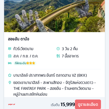
ฮอยอัน ดานัง
ทัวร์
เวียดนาม
3
วัน
2
คืน
ส.ค. / ก.ย. / ต.ค.
7
มื้ออาหาร
ที่พักระดับ
บานาฮิลล์ ปราสาทพระจันทร์ ตลาดฮาน VZ (BKK)
ยอดเขาบานาฮิลล์ - สะพานสีทอง - จัตุรัสแห่งดวงดาว -
THE FANTASY PARK - ฮอยอัน - ร้านหยกเวียดนาม -
หมู่บ้านแกะสลักหินอ่อน
15,999
ดูรายละเอียด
เริ่มต้น