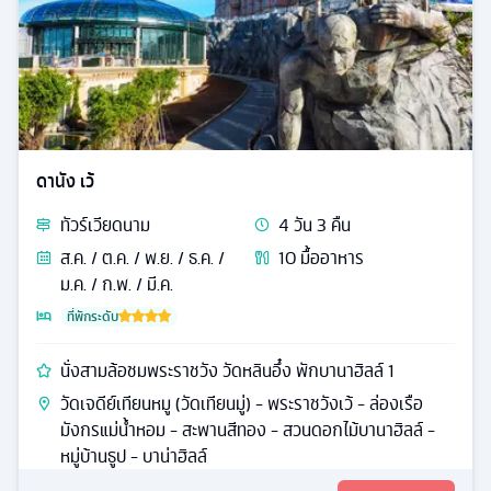
ดานัง เว้
ทัวร์
เวียดนาม
4
วัน
3
คืน
ส.ค. / ต.ค. / พ.ย. / ธ.ค. /
10
มื้ออาหาร
ม.ค. / ก.พ. / มี.ค.
ที่พักระดับ
นั่งสามล้อชมพระราชวัง วัดหลินอึ๋ง พักบานาฮิลล์ 1
วัดเจดีย์เทียนหมู (วัดเทียนมู่) - พระราชวังเว้ - ล่องเรือ
มังกรแม่น้ำหอม - สะพานสีทอง - สวนดอกไม้บานาฮิลล์ -
หมู่บ้านธูป - บาน่าฮิลล์