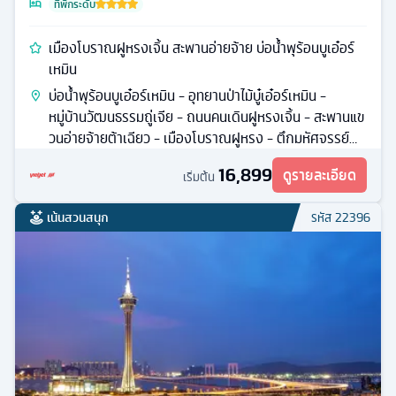
ที่พักระดับ
เมืองโบราณฝูหรงเจิ้น สะพานอ่ายจ้าย บ่อน้ำพุร้อนบูเอ๋อร์
เหมิน
บ่อน้ำพุร้อนบูเอ๋อร์เหมิน - อุทยานป่าไม้บู๋เอ๋อร์เหมิน -
หมู่บ้านวัฒนธรรมถู่เจีย - ถนนคนเดินฝูหรงเจิ้น - สะพานแข
วนอ่ายจ้ายต้าเฉียว - เมืองโบราณฝูหรง - ตึกมหัศจรรย์
72 ชั้น
16,899
ดูรายละเอียด
เริ่มต้น
เน้นสวนสนุก
รหัส
22396