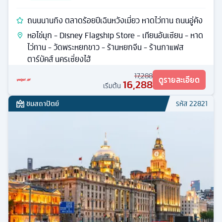
ถนนนานกิง ตลาดร้อยปีเฉินหวังเมี่ยว หาดไว่ทาน ถนนอู่คัง
หอไข่มุก - Disney Flagship Store - เทียนอันเซียน - หาด
ไว่ทาน - วัดพระหยกขาว - ร้านหยกจีน - ร้านกาแฟส
ตาร์บัคส์ นครเซี่ยงไฮ้
17,288
ดูรายละเอียด
16,288
เริ่มต้น
ชมสถาปัตย์
รหัส
22821