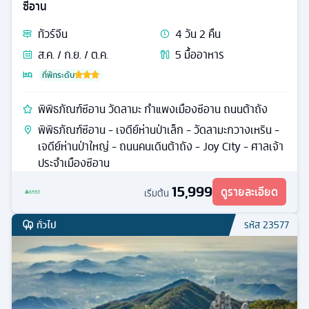
ซีอาน
ทัวร์
จีน
4
วัน
2
คืน
ส.ค. / ก.ย. / ต.ค.
5
มื้ออาหาร
ที่พักระดับ
พิพิธภัณฑ์ซีอาน วัดลามะ กำแพงเมืองซีอาน ถนนต้าถัง
พิพิธภัณฑ์ซีอาน - เจดีย์ห่านป่าเล็ก - วัดลามะกวางเหริน -
เจดีย์ห่านป่าใหญ่ - ถนนคนเดินต้าถัง - Joy City - ศาลเจ้า
ประจำเมืองซีอาน
15,999
ดูรายละเอียด
เริ่มต้น
ทั่วไป
รหัส
23577