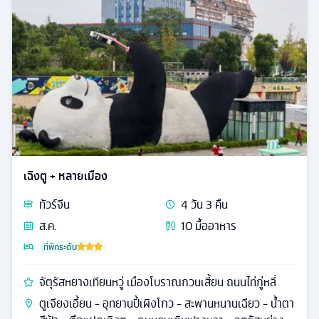
เฉิงตู + หลายเมือง
ทัวร์
จีน
4
วัน
3
คืน
ส.ค.
10
มื้ออาหาร
ที่พักระดับ
จัตุรัสหยางเทียนหวู่ เมืองโบราณกวนเสี้ยน ถนนไท่กู่หลี่
ตูเจียงเอี้ยน - อุทยานปี้เผิงโกว - สะพานหนานเฉียว - น้ำตา