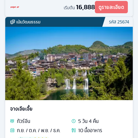
16,888
ดูรายละเอียด
เริ่มต้น
เน้นวัฒนธรรม
รหัส
25674
จางเจียเจี้ย
ทัวร์
จีน
5
วัน
4
คืน
ก.ย. / ต.ค. / พ.ย. / ธ.ค.
10
มื้ออาหาร