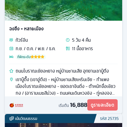
ฉงชิ่ง + หลายเมือง
ทัวร์
จีน
5
วัน
4
คืน
ก.ย. / ต.ค. / พ.ย. / ธ.ค.
11
มื้ออาหาร
ที่พักระดับ
ถนนโบราณเซียงหยาง หมู่บ้านซานเสีย อุทยานเขาบู๊ตึง
เขาบู๊ตึ๊ง (เขาอู่ตัง) - หมู่บ้านซานเสียเหรินเจีย - กำแพง
เมืองโบราณเซียงหยาง - ยอดเขาจินติ่ง - ตำหนักจื่อเซียว
กง / (อารามเมฆสีม่วง) - ถนนคนเดินหวงซิง - กู่หลงจง
หรือ บ้านขงเบ้ง
16,888
ดูรายละเอียด
เริ่มต้น
เน้นวัฒนธรรม
รหัส
25735