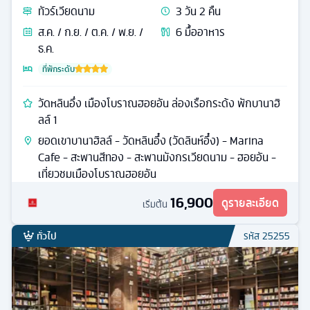
ทัวร์
เวียดนาม
3
วัน
2
คืน
ส.ค. / ก.ย. / ต.ค. / พ.ย. /
6
มื้ออาหาร
ธ.ค.
ที่พักระดับ
วัดหลินอึ่ง เมืองโบราณฮอยอัน ล่องเรือกระด้ง พักบานาฮิ
ลล์ 1
ยอดเขาบานาฮิลล์ - วัดหลินอึ๋ง (วัดลินห์อึ๋ง) - Marina
Cafe - สะพานสีทอง - สะพานมังกรเวียดนาม - ฮอยอัน -
เที่ยวชมเมืองโบราณฮอยอัน
16,900
ดูรายละเอียด
เริ่มต้น
ทั่วไป
รหัส
25255