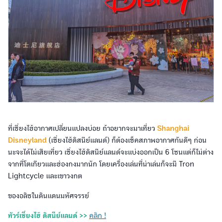
ที่เซี่ยงไฮ้อากาศเปลี่ยนแปลงบ่อย ถ้าอยากจะมาเที่ยว
Shanghai
Disneyland
(เซี่ยงไฮ้ดิสนีย์แลนด์) ก็ต้องเช็คสภาพอากาศกันดีๆ ก่อน
นะจะได้ไม่เสียเที่ยว เซี่ยงไฮ้ดิสนีย์แลนด์จะแบ่งออกเป็น 6 โซนแต่ก็ไม่ต่าง
จากที่โตเกียวและฮ่องกงมากนัก โดยเครื่องเล่นที่น่าเล่นก็จะมี Tron
Lightcycle และเขาวงกต
ของอลิซในดินแดนมหัศจรรย์
ทัวร์เซี่ยงไฮ้ ดิสนีย์แลนด์ >>
คลิก !