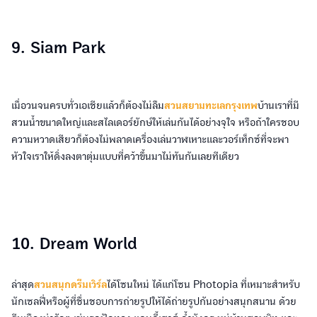
9. Siam Park
เมื่อวนจนครบทั่วเอเชียแล้วก็ต้องไม่ลืม
สวนสยามทะเลกรุงเทพ
บ้านเราที่มี
สวนน้ำขนาดใหญ่และสไลเดอร์ยักษ์ให้เล่นกันได้อย่างจุใจ หรือถ้าใครชอบ
ความหวาดเสียวก็ต้องไม่พลาดเครื่องเล่นวาฬเหาะและวอร์เท็กซ์ที่จะพา
หัวใจเราให้ดิ่งลงตาตุ่มแบบที่คว้าขึ้นมาไม่ทันกันเลยทีเดียว
10. Dream World
ล่าสุด
สวนสนุกดรีมเวิร์ล
ได้โซนใหม่ ได้แก่โซน Photopia ที่เหมาะสำหรับ
นักเซลฟี่หรือผู้ที่ชื่นชอบการถ่ายรูปให้ได้ถ่ายรูปกันอย่างสนุกสนาน ด้วย