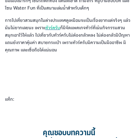
ธีมเมืองน่ารักๆ เช่นรถฟักทอง แคนดี้เฮาส์ ถ้ำมังกร หมู่บ้านฮอบบิท และ
โซน Water Fun ที่เป็นสนามเล่นน้ำสำหรับเด็กๆ
การไปเที่ยวสวนสนุกในต่างประเทศดูเหมือนจะเป็นเรื่องยากแต่จริงๆ แล้ว
มันไม่ยากเลยนะ เพราะ
ทัวร์ครับ
ก็มีจัดแพคเกจทัวร์ที่เน้นกิจกรรมสวน
สนุกเอาไว้ให้แล้ว ไปเที่ยวกับทัวร์ครับไม่ต้องกลัวหลง ไม่ต้องกลัวมีปัญหา
แถมยังราคาคุ้มค่า สบายกระเป๋า เพราะทัวร์ครับมีความเป็นมืออาชีพ มี
คุณภาพ และเชื่อถือได้แน่นอน
แท็ก:
คุณชอบบทความนี้