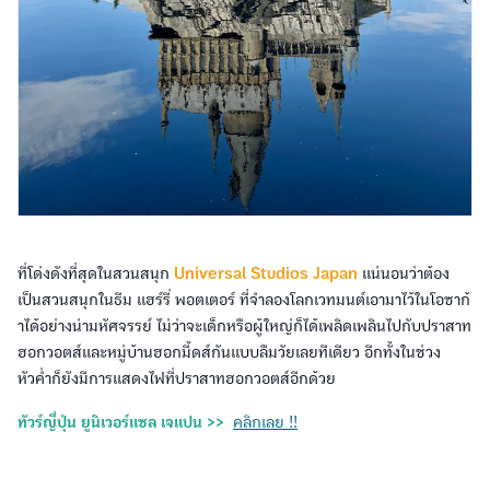
ที่โด่งดังที่สุดในสวนสนุก
Universal Studios Japan
แน่นอนว่าต้อง
เป็นสวนสนุกในธีม แฮร์รี่ พอตเตอร์ ที่จำลองโลกเวทมนต์เอามาไว้ในโอซาก้
าได้อย่างน่ามหัศจรรย์ ไม่ว่าจะเด็กหรือผู้ใหญ่ก็ได้เพลิดเพลินไปกับปราสาท
ฮอกวอตส์และหมู่บ้านฮอกมี้ดส์กันแบบลืมวัยเลยทีเดียว อีกทั้งในช่วง
หัวค่ำก็ยังมีการแสดงไฟที่ปราสาทฮอกวอตส์อีกด้วย
ทัวร์ญี่ปุ่น ยูนิเวอร์แซล เจแปน >>
คลิกเลย !!