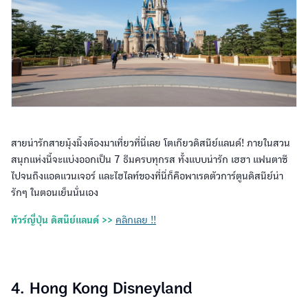
สายน่ารักสายมุ้งมิ้งต้องมาเที่ยวที่นี่เลย โตเกียวดิสนีย์แลนด์! ภายในสวน
สนุกแห่งนี้จะแบ่งออกเป็น 7 ธีมครบทุกรส ทั้งแบบน่ารัก เฮฮา แฟนตาซี
ไปจนถึงแอดแวนเจอร์ และไฮไลท์ของที่นี่ก็คือพาเรดตัวการ์ตูนดิสนีย์น่า
รักๆ ในตอนเย็นนั่นเอง
ทัวร์ญี่ปุ่น ดิสนีย์แลนด์ >>
คลิกเลย !!
4. Hong Kong Disneyland