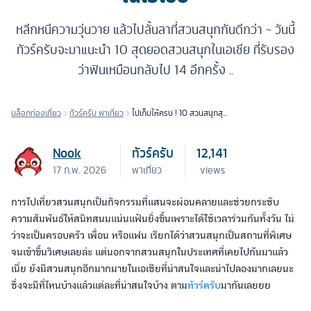
หลีกหนีความวุ่นวาย แล้วไปลั้นลาที่สวนสนุกกันดีกว่า ~ วันนี้
ทัวร์ครับจะมาแนะนำ 10 สุดยอดสวนสนุกในเอเชีย ที่รับรอง
ว่าฟินเหมือนกลับไป 14 อีกครั้ง ..
บล็อกท่องเที่ยว
ทัวร์ครับ พาเที่ยว
ไปเก็บให้ครบ ! 10 สวนสนุกสุด
มันส์ในเอเชีย
Nook
ทัวร์ครับ
12,141
17 ก.พ. 2026
พาเที่ยว
views
การไปเที่ยวสวนสนุกเป็นกิจกรรมที่แสนจะผ่อนคลายและช่วยกระชับ
ความสัมพันธ์ให้สนิทสนมแน่นแฟ้นยิ่งขึ้นเพราะได้ใช้เวลาร่วมกันทั้งวัน ไม่
ว่าจะเป็นครอบครัว เพื่อน หรือแฟน เรียกได้ว่าสวนสนุกเป็นสถานที่พิเศษ
จนเข้าขึ้นวิเศษเลยล่ะ แต่นอกจากสวนสนุกในประเทศที่เคยไปกันมาแล้ว
เนี่ย ยังมีสวนสนุกอีกมากมายในเอเชียที่น่าสนใจและน่าไปลองมากเลยนะ
ซึ่งจะมีที่ไหนบ้างแล้วแต่ละที่น่าสนใจบ้าง ตาม
ทัวร์ครับ
มากันเลยยย