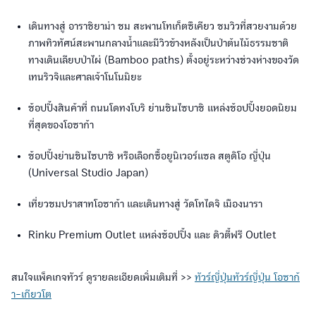
เดินทางสู่ อาราชิยาม่า ชม สะพานโทเก็ตซึเคียว ชมวิวที่สวยงามด้วย
ภาพทิวทัศน์สะพานกลางน้ำและมีวิวข้างหลังเป็นป่าต้นไม้ธรรมชาติ
ทางเดินเลียบป่าไผ่ (Bamboo paths) ตั้งอยู่ระหว่างช่วงห่างของวัด
เทนริวจิและศาลเจ้าโนโนมิยะ
ช้อปปิ้งสินค้าที่ ถนนโดทงโบริ ย่านชินไซบาชิ แหล่งช้อปปิ้งยอดนิยม
ที่สุดของโอซาก้า
ช้อปปิ้งย่านชินไซบาชิ หรือเลือกซื้อยูนิเวอร์แซล สตูดิโอ ญี่ปุ่น
(Universal Studio Japan)
เที่ยวชมปราสาทโอซาก้า และเดินทางสู่ วัดโทไดจิ เมืองนารา
Rinku Premium Outlet แหล่งช้อปปิ้ง และ ดิวตี้ฟรี Outlet
สนใจแพ็คเกจทัวร์ ดูรายละเอียดเพิ่มเติมที่ >>
ทัวร์ญี่ปุ่นทัวร์ญี่ปุ่น โอซาก้
า-เกียวโต