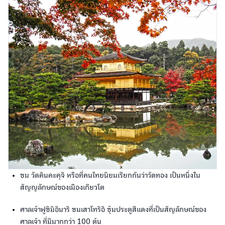
ชม วัดคินคะคุจิ หรือที่คนไทยนิยมเรียกกันว่าวัดทอง เป็นหนึ่งใน
สัญญลักษณ์ของเมืองเกียวโต
ศาลเจ้าฟูชิมิอินาริ ชมเสาโทริอิ ซุ้มประตูสีแดงที่เป็นสัญลักษณ์ของ
ศาลเจ้า ที่มีมากกว่า 100 ต้น