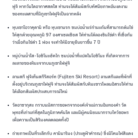
ฟูจิ หากวันใดอากาศสดใส ท่านจะได้สัมผัสกับทัศนียภาพอันงดงาม
ของทะเลสาบที่มีภูเขาไฟฟูจิเป็นฉากหลัง
หุบเขาโอวาคุดานิ หรือ หุบเขานรก ชมบ่อน้ำแร่กำมะถันที่สามารถต้มไข่
ให้สุกด้วยอุณหภูมิ 97 องศาเซลเซียส ให้ท่านได้ลองชิมไข่ดำ ที่เชื่อกัน
ว่าเมื่อกินไข่ดำ 1 ฟอง จะทำให้มีอายุยืนยาวขึ้น 7 ปี
หมู่บ้านน้ำใส-โอชิโนะฮัคไก ชมบ่อน้ำที่แปดในโอชิโนะ ที่เกิดจากการ
ละลายของหิมะจากบนภูเขาไฟฟูจิ
ลานสกี ฟูจิเท็นสกีรีสอร์ท (Fujiten Ski Resort) ลานสกีและที่พักที่
ตั้งอยู่บริเวณภูเขาไฟฟูจิ ท่านจะได้สัมผัสกับหิมะขาวโพลนอิสระให้ท่าน
ได้เลือกสัมผัสประสบการณ์ใหม่
วัดอาซากุสะ กราบนมัสการขอพรจากองค์เจ้าแม่กวนอิมทองคำ วัด
พุทธที่เก่าแก่ที่สุดในภูมิภาคคันโต และมีผู้คนนิยมมากราบไหว้ขอพร
เพื่อความเป็นสิริมงคลตลอดทั้งปี
ถ่ายภาพเป็นที่ระลึกกับ คามินาริมง (ประตูฟ้าคำรณ) ซึ่งมีโคมไฟสีแดง