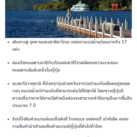
เดินทางสู่ อุทยานแห่งชาติฮาโกเน่ แหล่งรวมบ่อน้ำพุร้อนมากถึง 17
แห่ง
ล่องเรือทะเลสาบอาชิกับเรือแฟนตาซีโจรสลัดชมความงามของ
ทะเลสาบอันดับหนึ่งในญี่ปุ่น
หุบเขาโอวาคุดานิ ที่ยังครุกรุ่นด้วยควันจากบ่อกำมะถันเดือดอยู่ตลอด
เวลา ชมบ่อน้ำแร่กำมะถันที่สามารถต้มไข่ให้สุกได้ โดยชาวญี่ปุ่นมี
ความเชื่อว่าหากได้ทานไข่ดำหนึ่งฟองจะสามารถทำให้อายุยืนยาวขึ้นอีก
ประมาณ 7 ปี
ช้อปปิ้งสินค้าแบรนด์เนมชื่อดังที่ โกเทมบะ แฟคทอรี่ เอ้าท์เล็ต แหล่ง
รวมสินค้านำเข้าและสินค้าแบรนด์ญี่ปุ่นที่ดังไปทั่วโลก