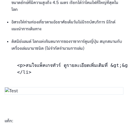
ขนาดยักษ์ที่มีความสูงถึง 4.5 เมตร เรียกได้ว่าโคมไฟที่ใหญ่ที่สุดใน
โลก
อิสระให้ท่านท่องเที่ยวตามอัธยาศัยเต็มวันไม่มีรถบัสบริการ มีไกด์
แนะนำการเดินทาง
ดิสนีย์แลนด์ โลกแห่งจินตนาการของราชาการ์ตูนญี่ปุ่น สนุกสนานกับ
เครื่องเล่นนานาชนิด (ไม่จำกัดจำนวนการเล่น)
<p>สนใจแพ็คเกจทัวร์ ดูรายละเอียดเพิ่มเติ
</li>
แท็ก: