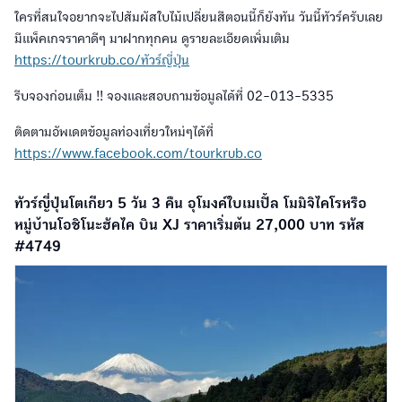
ใครที่สนใจอยากจะไปสัมผัสใบไม้เปลี่ยนสีตอนนี้ก็ยังทัน วันนี้ทัวร์ครับเลย
มีแพ็คเกจราคาดีๆ มาฝากทุกคน ดูรายละเอียดเพิ่มเติม
https://tourkrub.co/ทัวร์ญี่ปุ่น
รีบจองก่อนเต็ม !! จองและสอบถามข้อมูลได้ที่ 02-013-5335
ติดตามอัพเดตข้อมูลท่องเที่ยวใหม่ๆได้ที่
https://www.facebook.com/tourkrub.co
ทัวร์ญี่ปุ่นโตเกียว 5 วัน 3 คืน อุโมงค์ใบเมเปิ้ล โมมิจิไคโรหรือ
หมู่บ้านโอชิโนะฮัคไค บิน XJ ราคาเริ่มต้น 27,000 บาท รหัส
#4749