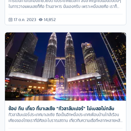
การเดินทางไปท่องเที่ยวยังต่างประเทศแต่ละที สิ่งสำคัญที่เป็นอันดับต้นๆ
ในการวางแผนเลยก็คือ ร้านอาหาร นั่นเองครับ เพราะหนึ่งเลยคือ เราก็
ต้องแน่ใจว่าอาหารของร้านนี้ รสชาติจะถูกปากเรา เราทานได้ อยู่ได้ และ
สองคือ เราจะได้ไม่ต้องมาเสียเวลาหาร้าน หรือทานแต่บะหมี่กึ่งสำเร็จรูป
17 ต.ค. 2023
14,852
ทั้งทริป
ช้อป กิน เที่ยว ที่มาเลเซีย “กัวลาลัมเปอร์” ไม่เบลอไม่กลับ
กัวลาลัมเปอร์ประเทศมาเลเซีย ถือเป็นอีกหนึ่งประเทศเพื่อนบ้านใกล้เรือน
เคียงของไทยเราที่มีศิลปะโบราณสถาน เกี่ยวกับความเชื่อที่หลากหลายหลัง
จากแพลนอยู่นานว่าหยุดยาวนี้จะหนีไปประเทศดี