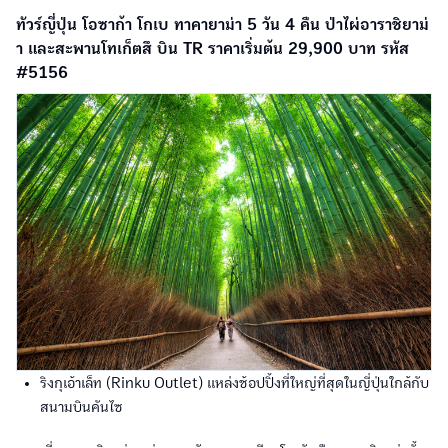
ทัวร์ญี่ปุ่น โอซาก้า โกเบ ทาคายาม่า 5 วัน 4 คืน ป่าไผ่อาราชิยาม่
า และสะพานโทเก็ตสึ บิน TR ราคาเริ่มต้น 29,900 บาท รหัส
#5156
ริงกุเอ้าเล็ท (Rinku Outlet) แหล่งช้อปปิ้งที่ใหญ่ที่สุดในญี่ปุ่นใกล้กับ
สนามบินคันไซ