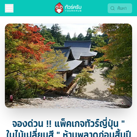
จองด่วน !! แพ็คเกจทัวร์ญี่ปุ่น "
ใบไม้เปลี่ยนสี " ห้ามพลาดก่อนสิ้นปี