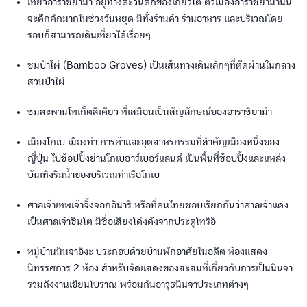
เที่ยวอาราชิยาม่า อยู่ทางตะวันตกของเกียวโต ตัวเมืองอาราชิยาม่านั้น
จะคึกคักมากในช่วงวันหยุด มีทั้งร้านค้า ร้านอาหาร และบริเวณโดย
รอบก็สามารถเดินเที่ยวได้เรื่อยๆ
ชมป่าไผ่ (Bamboo Groves) เป็นเส้นทางเดินเล็กๆที่ตัดผ่านในกลาง
สวนป่าไผ่
ชมสะพานโทเก็ตสึเคียว ที่เสมือนเป็นสัญลักษณ์ของอาราชิยาม่า
เมืองโกเบ เมืองท่า การค้าและอุตสาหรกรรมที่สำคัญเมืองหนึ่งของ
ญี่ปุ่น ไปช้อปปิ้งย่านโกเบฮาร์เบอร์แลนด์ เป็นพื้นที่ช้อปปิ้งและแหล่ง
บันเทิงริมน้ำของบริเวณท่าเรือโกเบ
ศาลเจ้าเทพเจ้าจิ้งจอกอินาริ หรือที่คนไทยชอบเรียกกันว่าศาลเจ้าแดง
เป็นศาลเจ้าชินโต มีชื่อเสียงโด่งดังจากประตูโทริอิ
หมู่บ้านนินจาอิงะ ประกอบด้วยบ้านพักอาศัยในอดีต ห้องแสดง
นิทรรศการ 2 ห้อง สำหรับจัดแสดงของสะสมที่เกี่ยวกับการเป็นนินจา
รวมถึงงานเขียนโบราณ พร้อมกันอาวุธนินจาประเภทต่างๆ