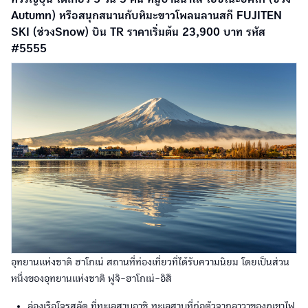
Autumn) หรือสนุกสนานกับหิมะขาวโพลนลานสกี FUJITEN
SKI (ช่วงSnow) บิน TR ราคาเริ่มต้น 23,900 บาท รหัส
#5555
อุทยานแห่งชาติ ฮาโกเน่ สถานที่ท่องเที่ยวที่ได้รับความนิยม โดยเป็นส่วน
หนึ่งของอุทยานแห่งชาติ ฟูจิ-ฮาโกเน่-อิสึ
ล่องเรือโจรสลัด ที่ทะเลสาบอาชิ ทะเลสาบที่ก่อตัวจากลาวาของภูเขาไฟ