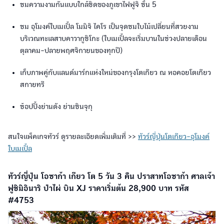
ชมความงามกันแบบใกล้ชิดของภูเขาไฟฟูจิ ชั้น 5
ชม อุโมงค์ใบเมเปิ้ล โมมิจิ ไคโร เป็นจุดชมใบไม้เปลี่ยนที่สวยงาม
บริเวณทะเลสาบคาวากูชิโกะ (ใบเมเปิ้ลจะเริ่มบานในช่วงปลายเดือน
ตุลาคม-ปลายพฤศจิกายนของทุกปี)
เก็บภาพคู่กับแลนด์มาร์กแห่งใหม่ของกรุงโตเกียว ณ หอคอยโตเกียว
สกายทรี
ช้อปปิ้งย่านดัง ย่านชินจุกุ
สนใจแพ็คเกจทัวร์ ดูรายละเอียดเพิ่มเติมที่ >>
ทัวร์ญี่ปุ่นโตเกียว-อุโมงค์
ใบเมเปิ้ล
ทัวร์ญี่ปุ่น โอซาก้า เกียว โต 5 วัน 3 คืน ปราสาทโอซาก้า ศาลเจ้า
ฟูชิมิอินาริ ป่าไผ่ บิน XJ ราคาเริ่มต้น 28,900 บาท รหัส
#4753