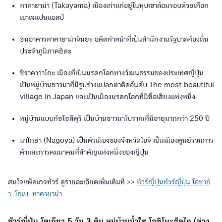
ทาคายาม่า (Takayama) เมืองเก่าแก่อยู่ในหุบเขาล้อมรอบด้วยเทือก
เขาเจแปนแอลป์
ชมอาคารทาคายาม่าจินยะ อดีตทำหน้าที่เป็นสำนักงานรัฐบาลท้องถิ่น
ประจำภูมิภาคฮิดะ
ชิราคาวาโกะ เมืองที่เป็นมรดกโลกทางวัฒนธรรมของประเทศญี่ปุ่น
เป็นหมู่บ้านชาวนาที่มีรูปร่างแปลกตาติดอันดับ The most beautiful
village in Japan และเป็นเมืองมรดกโลกที่มีชื่อเสียงแห่งหนึ่ง
หมู่บ้านแบบกัชโชสึคุริ เป็นบ้านชาวนาโบราณที่มีอายุมากกว่า 250 ปี
นาโกย่า (Nagoya) เป็นตัวเมืองของจังหวัดไอจิ เป็นเมืองศูนย์รวมการ
ค้าและการคมนาคมที่สำคัญแห่งหนึ่งของญี่ปุ่น
สนใจแพ็คเกจทัวร์ ดูรายละเอียดเพิ่มเติมที่ >>
ทัวร์ญี่ปุ่นทัวร์ญี่ปุ่น โอซาก้
า-โกเบ-ทาคายาม่า
ทัวร์ญี่ปุ่น โตเกียว 5 วัน 3 คืน หมู่บ้านน้ำใส โอชิโนะฮัคไก (ช่วง