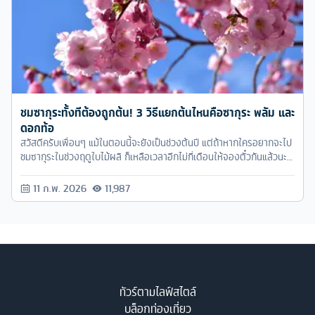
ชมซากุระทั้งทีต้องถูกต้น! 3 วิธีแยกต้นไหนคือซากุระ พลัม และ
ดอกท้อ
สวัสดีครับเพื่อนๆ แม้ในตอนนี้จะยังเป็นช่วงต้นปี แต่ถ้าหากใครอยากจะไป
ชมซากุระในช่วงฤดูใบไม้ผลิ ก็เหลือเวลาอีกไม่กี่เดือนให้จองตั๋วกันแล้วนะ
ครับ เตรียมตัวเสียตั้งแต่เนิ่นๆ จะได้ไม่ฉุกละหุก
11 ก.พ. 2026
11,987
ทัวร์ตามไลฟ์สไตล์
บล็อกท่องเที่ยว