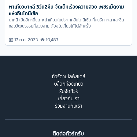
พาเที่ยวบาหลี 3วัน2คืน จัดเต็มเรื่องความสวย เพชรเม็ดงาม
แห่งอินโดนีเซีย
บาหลี เป็นอีกหนึ่งเกาะน่าเที่ยวในประเทศอินโดนีเซีย ที่คนรักทะเล และชื่น
ชอบวัฒนธรรมที่สวยงาม ต้องไปเที่ยวให้ได้สักครั้ง
17 ต.ค. 2023
10,483
ทัวร์ตามไลฟ์สไตล์
บล็อกท่องเที่ยว
รับจัดทัวร์
เกี่ยวกับเรา
ร่วมงานกับเรา
ติดต่อทัวร์ครับ