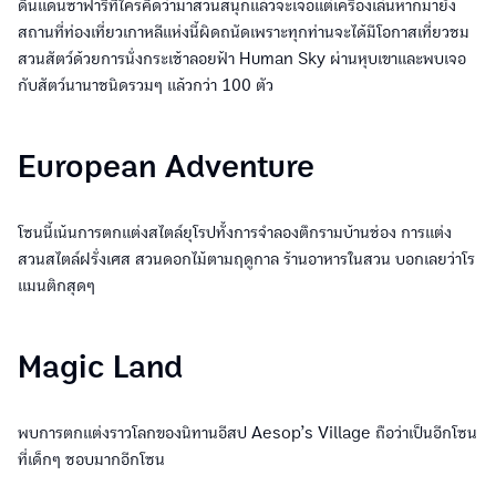
ดินแดนซาฟารีที่ใครคิดว่ามาสวนสนุกแล้วจะเจอแต่เครื่องเล่นหากมายัง
สถานที่ท่องเที่ยวเกาหลีแห่งนี้ผิดถนัดเพราะทุกท่านจะได้มีโอกาสเที่ยวชม
สวนสัตว์ด้วยการนั่งกระเช้าลอยฟ้า Human Sky ผ่านหุบเขาและพบเจอ
กับสัตว์นานาชนิดรวมๆ แล้วกว่า 100 ตัว
European Adventure
โซนนี้เน้นการตกแต่งสไตล์ยุโรปทั้งการจำลองตึกรามบ้านช่อง การแต่ง
สวนสไตล์ฝรั่งเศส สวนดอกไม้ตามฤดูกาล ร้านอาหารในสวน บอกเลยว่าโร
แมนติกสุดๆ
Magic Land
พบการตกแต่งราวโลกของนิทานอีสป Aesop’s Village ถือว่าเป็นอีกโซน
ที่เด็กๆ ชอบมากอีกโซน