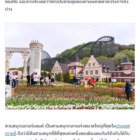
ของที่นี่ แอบกระซิบเลยว่าใครเป็นขายลุยต้องห้ามพลาดด้วยประการทั้ง
ปวง
สวนสนุกเอเวอร์แลนด์ เป็นสวนสนุกกลางแจ้งขนาดใหญ่ที่สุดใน
ประเทศ
เกาหลี
ถือว่านี่คือสวนสนุกที่ดีที่สุดแห่งหนึ่งของดินแดนกิมจิถึงกับได้รับ