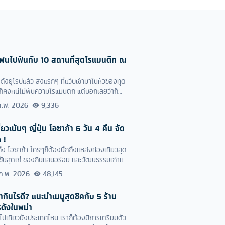
ฟนไปฟินกับ 10 สถานที่สุดโรแมนติก ณ
ดถึงยุโรปแล้ว สิ่งแรกๆ ที่แว้บเข้ามาในหัวของทุด
็คงหนีไม่พ้นความโรแมนติก แต่บอกเลยว่าก็
ุกที่ที่จะโรแมนติกนะครับ เราเลยคัดมาให้แล้วกับ
ก.พ. 2026
9,336
เน้นๆ กันไปเลย จะได้วางแผนเที่ยวให้ถูกจุด #แท็ก
ที่ยว #ชวนแฟนไปฟิน หรือหนุ่มๆ จะเตรียม
ที่ยวเน้นๆ ญี่ปุ่น โอซาก้า 6 วัน 4 คืน จัด
ไว้ขอแต่งงานก็ได้นะ !!
ด !
ถึง โอซาก้า ใครๆก็ต้องนึกถึงแหล่งท่องเที่ยวสุด
ชั่นสุดเก๋ ของกินแสนอร่อย และวัฒนธรรมเก่าแก่
คู่กับประเทศญี่ปุ่นมายอย่างยาวนาน วันนี้ผมจะพา
ก.พ. 2026
48,145
ยวโอซาก้าแบบง่ายๆ สบายกระเป๋า แต่ที่เที่ยว
่าเด็ดไม่แพ้ใครแน่นอน งั้นเรามาดูรีวิวเที่ยว 6
ากินไรดี? แนะนำเมนูสุดชิคกับ 5 ร้าน
ืน กันดีกว่าา
ดังในพม่า
ไปเที่ยวยังประเทศไหน เราก็ต้องมีการเตรียมตัว