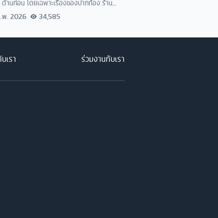
ๆ ด้านก่อน โดยเฉพาะเรื่องของปากท้อง ร้าน
ก็ถือเป็นเรื่องสำคัญอันดับต้นๆ เลยทีเดียวนะ
ก.พ. 2026
34,585
ันนี้ทัวร์ครับก็มีร้านอาหารดังจากพม่ามาให้ทุกคน
นกัน เผื่อครั้งไหนมีโอกาสไปเที่ยวพม่าก็ลองแวะไป
งกันด้วยนะครับ รับรองว่าถูกปากโดนใจคนไทย
น
กับเรา
ร่วมงานกับเรา