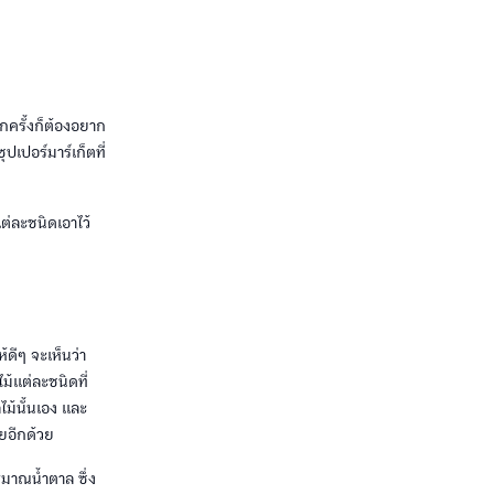
ักครั้งก็ต้องอยาก
เปอร์มาร์เก็ตที่
ต่ละชนิดเอาไว้
ดีๆ จะเห็นว่า
ม้แต่ละชนิดที่
ไม้นั้นเอง และ
ายอีกด้วย
ิมาณน้ำตาล ซึ่ง