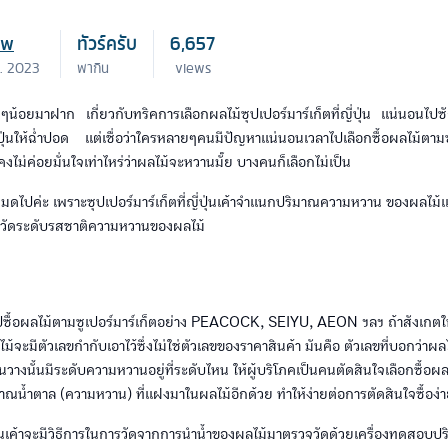
ew
ทัวร์ครับ
6,657
ค. 2023
พากิน
views
ล็กๆน้อยมาฝาก เกี่ยวกับทริคการเลือกผลไม้ซุปเปอร์มาร์เก็ตที่ญี่ปุ่น แน่นอนไปซ
ุ่นให้ฉ่ำปอด แต่เชื่อว่าใครหลายๆคนมีปัญหาแน่นอนเวลาไปเลือกซื้อผลไม้ตามซุป
งไม่ค่อยมั่นใจเท่าไหร่ว่าผลไม้จะหวานมั๊ย บางคนก็เลือกไม่เป็น
หมดไปค่ะ เพราะซุปเปอร์มาร์เก็ตที่ญี่ปุ่นเค้าจำแนกปริมาณความหวาน ของผลไม้แ
ชี้วัดระดับรสชาติความหวานของผลไม้
ซื้อผลไม้ตามซูเปอร์มาร์เก็ตอย่าง PEACOCK, SEIYU, AEON ฯลฯ ถ้าสังเกตให้
ม้จะมีตัวเลขกำกับเอาไว้ซึ่งไม่ใช่ตัวเลขของราคาสินค้า มันคือ ตัวเลขที่บอกว่าผลไ
วางนั้นมีระดับความหวานอยู่ที่ระดับไหน ให้ผู้บริโภคเป็นคนตัดสินใจเลือกซื้อผล
มาณน้ำตาล (ความหวาน) ที่แฝงมาในผลไม้อีกด้วย ทำให้ง่ายต่อการตัดสินใจซื้อง่
ั้นเค้าจะมีวิธีการในการวัดจากการนำน้ำของผลไม้มาตรวจวัดด้วยเครื่องทดสอบปร