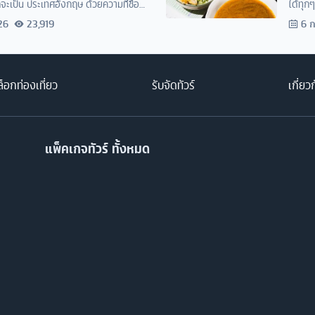
ักจะเป็น ประเทศอังกฤษ ด้วยความที่ชื่อ
ได้ทุก
ามคุ้นชินเป็นอย่างดี
อาหาร 
26
23,919
6 
ครับ ว
ได้อ่า
ลิ้มลอ
แน่นอ
็อกท่องเที่ยว
รับจัดทัวร์
เกี่ยว
แพ็คเกจทัวร์ ทั้งหมด