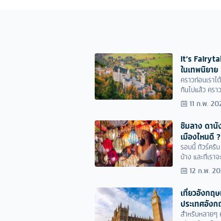
It’s Fairyt
ในเทพนิยาย
คราวก่อนเราได
กันไปแล้ว คราว
ครับ ที่ชอบเทพ
11 ก.พ. 20
มีความฝันว่าอย
คล้ายคลึงกับใ
ชิมลาง ดานั
ให้ว่ามีเมืองไห
เมืองไหนดี ?
รอบนี้ ทัวร์ค
บ้าง และที่เรา
ต้อง “ดานัง” นั
12 ก.พ. 2
ดานัง มาไกลขน
ไกลไปแบบเช้าเย
เที่ยวอังกฤ
ประเทศอังก
สำหรับหลายๆ ค