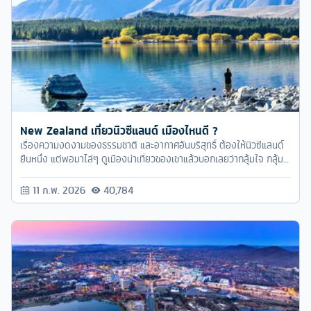
New Zealand เที่ยวนิวซีแลนด์ เมืองไหนดี ?
เรื่องความงดงามของธรรมชาติ และอากาศอันบริสุทธิ์ ต้องให้นิวซีแลนด์
ยืนหนึ่ง แต่พอมาไล่ๆ ดูเมืองน่าเที่ยวของเขาแล้วบอกเลยว่ากลุ้มใจ กลุ้ม
ใจทำไม? ไม่น่าเที่ยวเหรอ? โนจ้า เมืองน่าเที่ยวเยอะมากจนลางานกันไม่ทัน
ต่างหาก ขอลางานเป็นเดือนได้ไหมครับหัวหน้าาาา
11 ก.พ. 2026
40,784