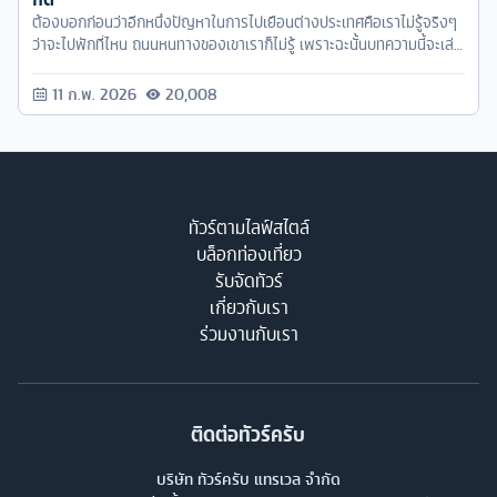
ต้องบอกก่อนว่าอีกหนึ่งปัญหาในการไปเยือนต่างประเทศคือเราไม่รู้จริงๆ
ว่าจะไปพักที่ไหน ถนนหนทางของเขาเราก็ไม่รู้ เพราะฉะนั้นบทความนี้จะเล่า
ให้เพื่อนๆ ฟังว่ามีย่านไหนหรือโรงแรมไหนที่น่าพักบ้าง แอบวงเล็บว่าใน
ราคาย่อมเยาว์
11 ก.พ. 2026
20,008
ทัวร์ตามไลฟ์สไตล์
บล็อกท่องเที่ยว
รับจัดทัวร์
เกี่ยวกับเรา
ร่วมงานกับเรา
ติดต่อทัวร์ครับ
บริษัท ทัวร์ครับ แทรเวล จำกัด