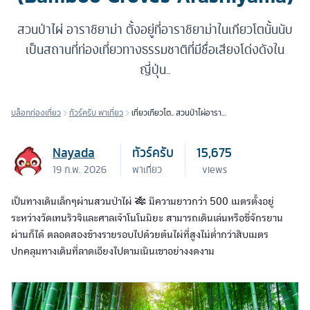
สวนป่าไผ่ อาราชิยาม่า ตั้งอยู่ที่อาราชิยาม่าในเกียวโตนั้นนับ
เป็นสถานที่ท่องเที่ยวทางธรรมชาติที่มีชื่อเสียงโด่งดังใน
ญี่ปุ่น..
บล็อกท่องเที่ยว
ทัวร์ครับ พาเที่ยว
เที่ยวเกียวโต.. สวนป่าไผ่อาราชิ
ยาม่า (Bamboo Groves
Arashiyama)
Nayada
ทัวร์ครับ
15,675
19 ก.พ. 2026
พาเที่ยว
views
เป็นทางเดินเล็กๆผ่านสวนป่าไผ่ 🎋 มีความยาวกว่า 500 เมตรตั้งอยู่
ระหว่างวัดเทนริวจิและศาลเจ้าโนโนมิยะ สามารถเดินเล่นหรือขี่จักรยาน
ผ่านก็ได้ ตลอดสองข้างรายรอบไปด้วยต้นไผ่ที่สูงไม่ต่ำกว่าสิบเมตร
ปกคลุมทางเดินที่ลาดเอียงไปตามเนินเขาอย่างงดงาม