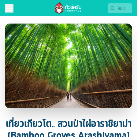
เที่ยวเกียวโต.. สวนป่าไผ่อาราชิยาม่า
(Bamboo Groves Arashiyama)