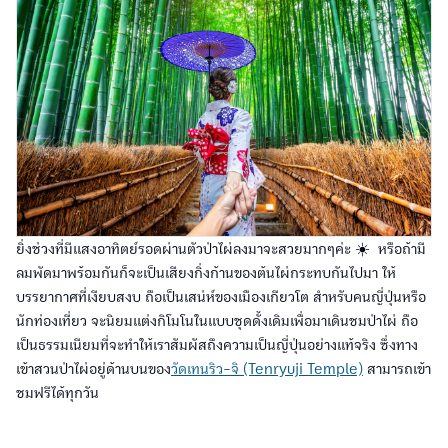
ยิ่งช่วงที่มีแสงอาทิตย์รอดผ่านตัวป่าไผ่ลงมาจะสวยมากๆค่ะ ☀️ หรือถ้ามี
ลมพัดมาพร้อมกันก็จะเป็นเสียงกิ่งก้านของต้นไผ่กระทบกันไปมา ให้
บรรยากาศที่เงียบสงบ ถือเป็นเสน่ห์ของเมืองเกียวโต สำหรับคนญี่ปุ่นหรือ
นักท่องเที่ยว จะนิยมแต่งกิโมโนในแบบชุดดั้งเดิมเพื่อมาเดินชมป่าไผ่ ถือ
เป็นธรรมเนียมที่จะทำให้เราสัมผัสถึงความเป็นญี่ปุ่นอย่างแท้จริง ซึ่งทาง
เข้าสวนป่าไผ่อยู่ด้านบนของ
วัดเทนริว-จิ (Tenryuji Temple)
สามารถเข้า
ชมฟรีได้ทุกวัน