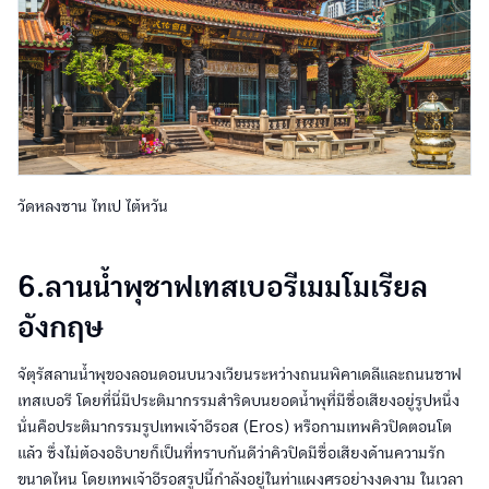
วัดหลงซาน ไทเป ไต้หวัน
6.ลานน้ำพุชาฟเทสเบอรีเมมโมเรียล
อังกฤษ
จัตุรัสลานน้ำพุของลอนดอนบนวงเวียนระหว่างถนนพิคาเดลีและถนนชาฟ
เทสเบอรี โดยที่นี่มีประติมากรรมสำริดบนยอดน้ำพุที่มีชื่อเสียงอยู่รูปหนึ่ง
นั่นคือประติมากรรมรูปเทพเจ้าอีรอส (Eros) หรือกามเทพคิวปิดตอนโต
แล้ว ซึ่งไม่ต้องอธิบายก็เป็นที่ทราบกันดีว่าคิวปิดมีชื่อเสียงด้านความรัก
ขนาดไหน โดยเทพเจ้าอีรอสรูปนี้กำลังอยู่ในท่าแผงศรอย่างงดงาม ในเวลา