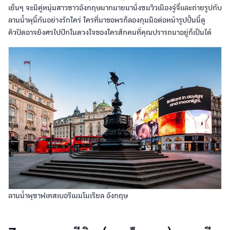
เย็นๆ จะมีคู่หนุ่มสาวชาวอังกฤษมากมายมานั่งชมวิวเมืองจู๋จี๋และถ่ายรูปกับ
ลานน้ำพุนี้กันอย่างรักใคร่ ใครที่มาขอพรก็ลองกุมมือต่อหน้ารูปปั้นนี้ดู
คิวปิดอาจยิงศรไปปักในดวงใจของใครสักคนที่คุณปรารถนาอยู่ก็เป็นได้
ลานน้ำพุชาฟเทสเบอรีเมมโมเรียล อังกฤษ