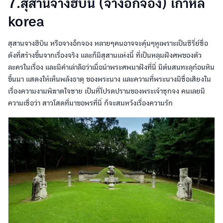
7.สุสานจางฮีบิน (จางอ็กจอง) เกาหลี
korea
สุสานจางฮีบิน หรือจางอ็กจอง หลายๆคนอาจจะคุ้นๆหูเพราะเป็นซีรี่ย์ชื่อ
ดังที่สร้างขึ้นจากเรื่องจริง และก็มีสุสานแห่งนี้ ที่เป็นหลุมฝังศพของตัว
ละครในเรื่อง และมีคำเล่าลือว่าเมื่อนำพระศพมาฝังที่นี่ มีต้นสนทะลุก้อนหิน
ขึ้นมา แสดงให้เห็นพลังธาตุ ของพระนาง และความที่พระนางมีชื่อเสียงใน
เรื่องความงามพิฆาตใจชาย เป็นที่โปรดปรานของพระเจ้าซุกจง คนเลยมี
ความเชื่อว่า สาวโสดที่มาขอพรที่นี่ ก็จะสมหวังเรื่องความรัก