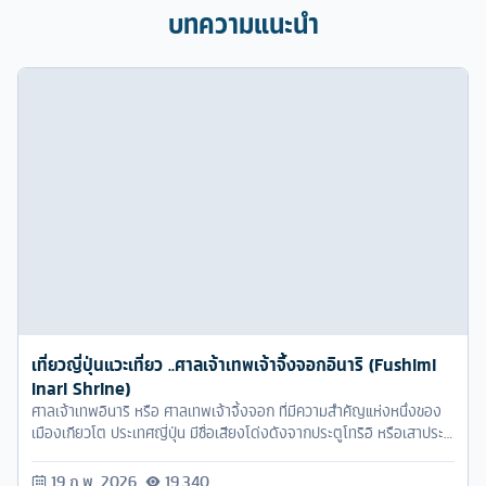
บทความแนะนำ
เที่ยวญี่ปุ่นแวะเที่ยว ..ศาลเจ้าเทพเจ้าจิ้งจอกอินาริ (Fushimi
Inari Shrine)
ศาลเจ้าเทพอินาริ หรือ ศาลเทพเจ้าจิ้งจอก ที่มีความสำคัญแห่งหนึ่งของ
เมืองเกียวโต ประเทศญี่ปุ่น มีชื่อเสียงโด่งดังจากประตูโทริอิ หรือเสาประตู
สีแดงที่เรียงตัวกัน อย่างสวยงาม เป็นอีกสถานที่เที่ยวญี่ปุ่นอีกแห่งหนึ่งที่
ควรไปให้ได้สักครั้ง ...
19 ก.พ. 2026
19,340