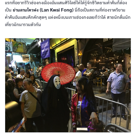
แรกที่อยากรีวิวฮ่องกงเมืองอันแสนศิวิไลซ์ให้ได้รู้จักชีวิตยามค่ำคืนก็ต้อง
เป็น
ย่านลานไควฟง (Lan Kwai Fong)
นี่ถือเป็นสถานที่ท่องราตรียาม
ค่ำคืนอันแสนคึกคักสุดๆ แห่งหนึ่งบนเกาะฮ่องกงเลยก็ว่าได้ สายนักดื่มนัก
เที่ยวมักมารวมตัวกัน