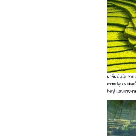
นาขั้นบันได จากป
เพาะปลูก จะได้เห็
ใหญ่ และสวยงาม