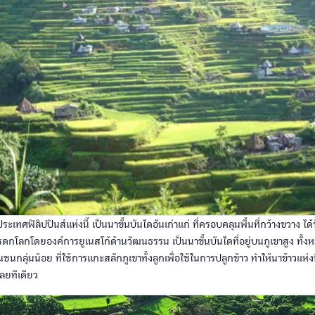
ะเทศฟิลิปปินส์แห่งนี้ เป็นนาขั้นบันไดอันเก่าแก่ ที่ครอบคลุมพื้นที่กว้างขวาง ได้
รดกโลกโดยองค์การยูเนสโก้ด้านวัฒนธรรม เป็นนาขั้นบันไดที่อยู่บนภูเขาสูง ทั้ง
็นชนกลุ่มน้อย ที่ใช้การแกะสลักภูเขาทั้งลูกเพื่อใช้ในการปลูกข้าว ทำให้นาข้าวแห่งน
ดเลยทีเดียว