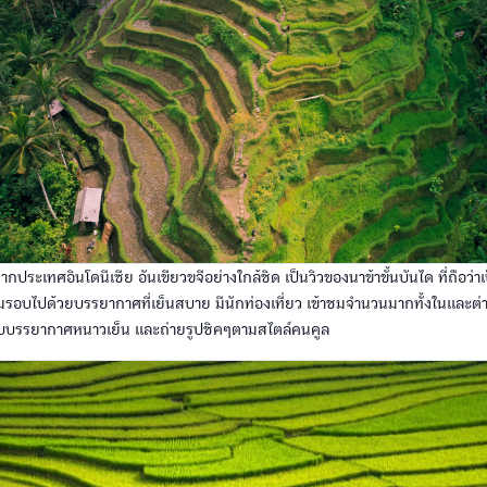
ากประเทศอินโดนีเซีย อันเขียวขจีอย่างใกล้ชิด เป็นวิวของนาข้าขั้นบันได ที่ถือว่าเป
มรอบไปด้วยบรรยากาศที่เย็นสบาย มีนักท่องเที่ยว เข้าชมจำนวนมากทั้งในและต่า
ับบรรยากาศหนาวเย็น และถ่ายรูปชิคๆตามสไตล์คนคูล