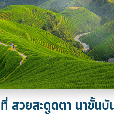
ี่ สวยสะดุดตา นาขั้นบั