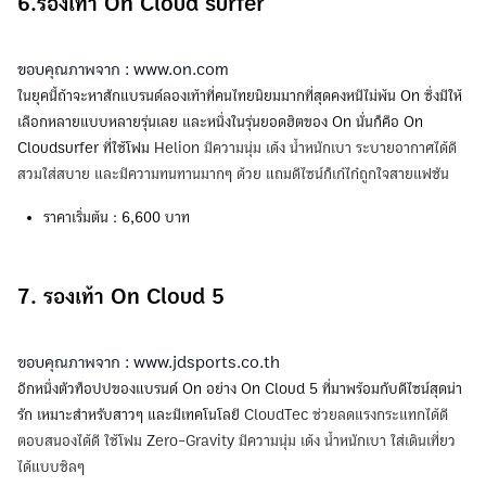
6.รองเท้า On Cloud surfer
ขอบคุณภาพจาก : www.on.com
ในยุคนี้ถ้าจะหาสักแบรนด์ลองเท้าที่คนไทยนิยมมากที่สุดคงหนีไม่พ้น On ซึ่งมีให้
เลือกหลายแบบหลายรุ่นเลย และหนึ่งในรุ่นยอดฮิตของ On นั่นก็คือ On
Cloudsurfer ที่ใช้โฟม
Helion มีความนุ่ม เด้ง น้ำหนักเบา ระบายอากาศได้ดี
สวมใส่สบาย และมีความทนทานมากๆ ด้วย แถมดีไซน์ก็เก๋ไก๋ถูกใจสายแฟชัน
ราคาเริ่มต้น : 6,600 บาท
7. รองเท้า On Cloud 5
ขอบคุณภาพจาก : www.jdsports.co.th
อีกหนึ่งตัวท็อปปของแบรนด์ On อย่าง On Cloud 5 ที่มาพร้อมกับดีไซน์สุดน่า
รัก เหมาะสำหรับสาวๆ และมีเทคโนโลยี
CloudTec ช่วยลดแรงกระแทกได้ดี
ตอบสนองได้ดี ใช้โฟม Zero-Gravity มีความนุ่ม เด้ง น้ำหนักเบา ใส่เดินเที่ยว
ได้แบบชิลๆ