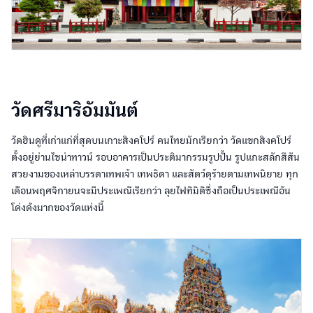
วัดศรีมาริอัมมันต์
วัดฮินดูที่เก่าแก่ที่สุดบนเกาะสิงคโปร์ คนไทยมักเรียกว่า วัดแขกสิงคโปร์
ตั้งอยู่ย่านไชน่าทาวน์ รอบอาคารเป็นประติมากรรมรูปปั้น รูปแกะสลักสีสัน
สวยงามของเหล่าบรรดาเทพเจ้า เทพธิดา และสัตว์ดุร้ายตามเทพนิยาย ทุก
เดือนพฤศจิกายนจะมีประเพณีเรียกว่า ลุยไฟทิมิติซึ่งถือเป็นประเพณีอัน
โด่งดังมากของวัดแห่งนี้