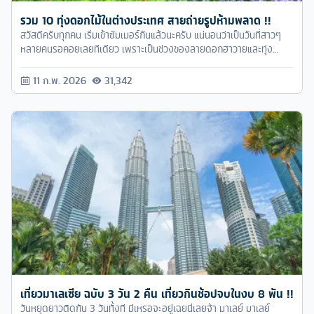
รวม 10 ทุ่งดอกไม้ในต่างประเทศ สายถ่ายรูปห้ามพลาด !!
สวัสดีครับทุกคน เริ่มเข้าซัมเมอร์กันแล้วนะครับ แน่นอนว่าเป็นวันที่สาวๆ
หลายคนรอคอยเลยทีเดียว เพราะเป็นช่วงของลายดอกฮาวายและทุ่ง
ดอกไม้นั่นเองครับ
11 ก.พ. 2026
31,342
เที่ยวมาเลเซีย ฉบับ 3 วัน 2 คืน เที่ยวกินช้อปจบในงบ 8 พัน !!
วันหยุดยาวติดกัน 3 วันทั้งที มีเหรอจะอยู่เฉยนี่เลยจ้า มาเลย์ มาเลย์