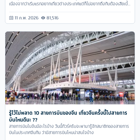
เนื่องจากว่าเริ่มแรกอยากเที่ยวต่างประเทศแต่ก็ไม่อยากถึงกับต้องเสียเบี้ย
น้อยๆ ที่เรามีให้กับชุดหมีคนเฟลอร์ หรือโค้ท แจ็คเก็ตกันหนาว พรอพ
ต่างๆ ก็เลยเลือกมา เที่ยวมาเลเซีย 3 วัน 2 คืน เที่ยวกินช้อปจบในงบ 8
11 ก.พ. 2026
81,516
พัน คิดเอาไว้ว่ากลับไปฉันจะต้องไม่เป็นหนี้ชดใช้กรรมนั่งทำงานหัวฟู จะ
ทำได้ไหมนั้นนไปดูกันเลยย!!
รู้ไว้ไม่พลาด 10 สายการบินของจีน เที่ยวจีนครั้งนี้ไปสายการ
บินไหนดีนะ ??
สายการบินในจีนมีอะไรบ้าง วันนี้ทัวร์ครับจะพามารู้จักสมาชิกของสายการ
บินในประเทศจีนกัน ว่ามีสายการบินไหนน่าสนใจบ้าง