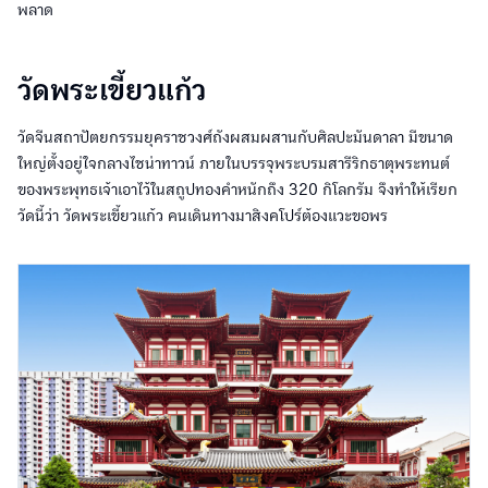
พลาด
วัดพระเขี้ยวแก้ว
วัดจีนสถาปัตยกรรมยุคราชวงศ์ถังผสมผสานกับศิลปะมันดาลา มีขนาด
ใหญ่ตั้งอยู่ใจกลางไชน่าทาวน์ ภายในบรรจุพระบรมสารีริกธาตุพระทนต์
ของพระพุทธเจ้าเอาไว้ในสถูปทองคำหนักถึง 320 กิโลกรัม จึงทำให้เรียก
วัดนี้ว่า วัดพระเขี้ยวแก้ว คนเดินทางมาสิงคโปร์ต้องแวะขอพร