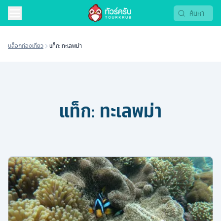
บล็อกท่องเที่ยว
แท็ก: ทะเลพม่า
แท็ก:
ทะเลพม่า