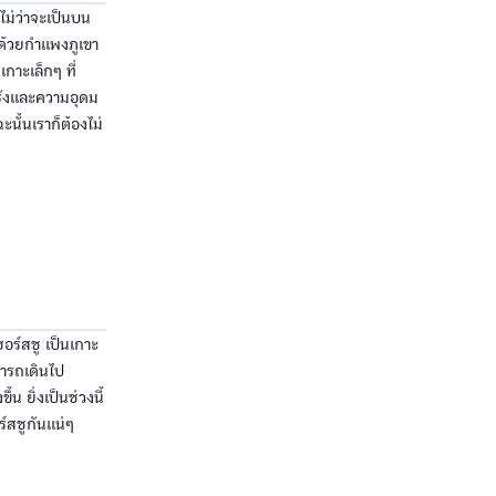
ไม่ว่าจะเป็นบน
มด้วยกำแพงภูเขา
กาะเล็กๆ ที่
รังและความอุดม
ะนั้นเราก็ต้องไม่
อร์สชู เป็นเกาะ
ามารถเดินไป
 ยิ่งเป็นช่วงนี้
สชูกันแน่ๆ