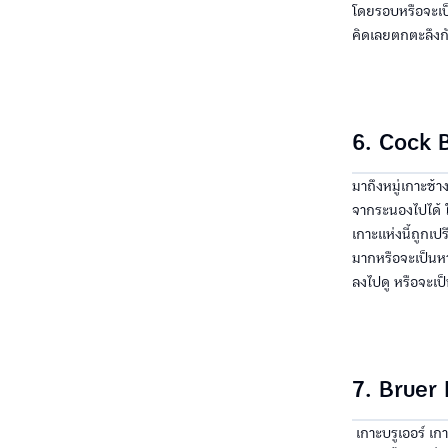
โดยรอบหรือจะเป็
คิดเลยตกตะลึงกั
6. Cock 
มาถึงหมู่เกาะช้า
จากระนองไปได้ ใช
เกาะแห่งนี้ถูกเ
มากหรือจะเป็นหา
ลงไปดู หรือจะเป
7. Bruer 
เกาะบรูเออร์ เกาะ