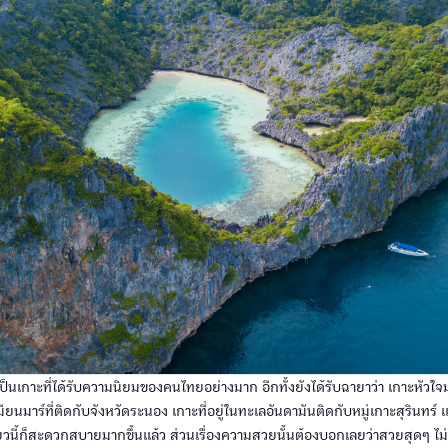
ป็นเกาะที่ได้รับความนิยมของคนไทยอย่างมาก อีกทั้งยังได้รับฉายาว่า เกาะหัวใจ
ียนมาร์ที่ติดกับจังหวัดระนอง เกาะที่อยู่ในทะเลอันดามันติดกับหมู่เกาะสุรินทร์
ดี๋ยวนี้ก็สะดวกสบายมากขึ้นแล้ว ส่วนเรื่องความสวยนั้นต้องบอกเลยว่าสวยสุดๆ ไม