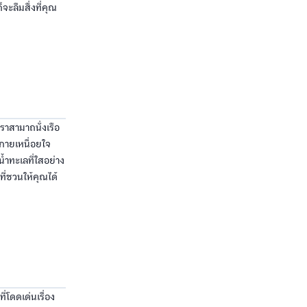
ะลืมสื่งที่คุณ
เราสามาถนั่งเรือ
ยกายเหนื่อยใจ
้ำทะเลที่ใสอย่าง
ี่ชวนให้คุณได้
ี่โดดเด่นเรื่อง