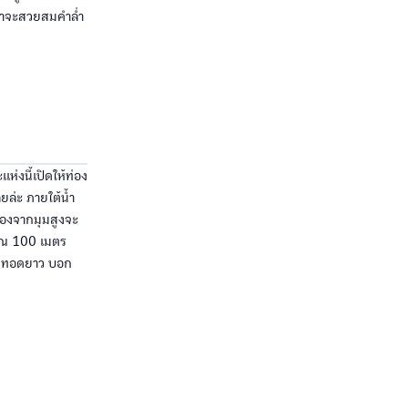
ม่าจะสวยสมคำล่ำ
ห่งนี้เปิดให้ท่อง
ยล่ะ ภายใต้น้ำ
ามองจากมุมสูงจะ
มาณ 100 เมตร
หาดทอดยาว บอก