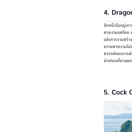
4. Drago
อีกหนึ่งในหมู่เก
สวยงามแค่ไหน เก
อลังการงานสร้า
ความสวยงามไม่น้
สวรรค์ของการพัก
นักท่องเที่ยวเลยก็
5. Cock 