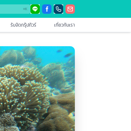
⌘
K
รับจัดกรุ๊ปทัวร์
เกี่ยวกับเรา