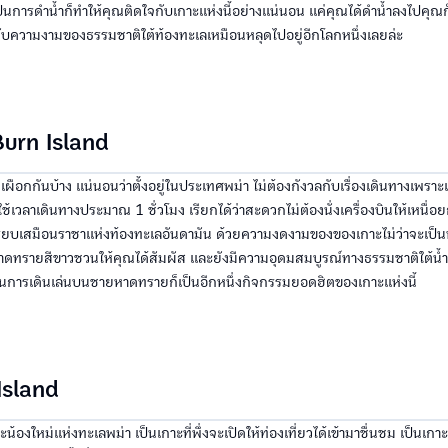
นการดำน้ำก็ทำให้คุณติดใจกับเกาะแห่งนี้อย่างแน่นอน แค่คุณได้ดำน้ำลงไปคุณก็จ
บความงามของธรรมชาติใต้ท้องทะเลเหมือนหลุดไปอยู่อีกโลกหนึ่งเลยล่ะ
Burn Island
งเผือกกันบ้าง แน่นอนว่าตั้งอยู่ในประเทศพม่า ไม่ต้องกังวลกับเรื่องเดินทางเพราะ
้เวลาเดินทางประมาณ 1 ชั่วโมง เรียกได้ว่าสะดวกไม่ต้องนั่งเครื่องบินให้เหนื่อ
ปรียบเสมือนราชาแห่งท้องทะเลอันดามัน ด้วยความงดงามของของเกาะไม่ว่าจะเป็นน
ดทรายสีขาวชวนให้คุณได้สัมผัส และยังมีความอุดมสมบูรณ์ทางธรรมชาติใต้น้ำท
็นการเดินเล่นบนชายหาดทรายก็เป็นอีกหนึ่งกิจกรรมยอดฮิตของเกาะแห่งนี้
Island
น้องใหม่แห่งทะเลพม่า เป็นเกาะที่พึ่งจะเปิดให้ท่องเที่ยวได้เข้ามาชื่นชม เป็นเกาะท