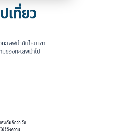
ปเที่ยว
ยวทะเลพม่ากันไหม เขา
งามของทะเลพม่าไป
เศษกันดีกว่า วัน
ม่รู้ถึงความ