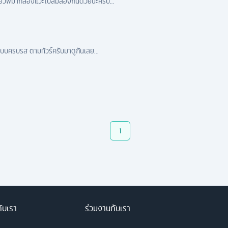
เที่ยวพม่าก็ลองแวะไปลิ้มลองกันด้วยนะครับ
บบครบรส ตามทัวร์ครับมาดูกันเลย...
1
กับเรา
ร่วมงานกับเรา