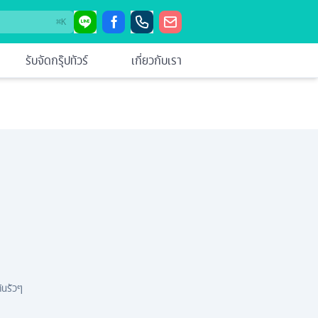
⌘
K
รับจัดกรุ๊ปทัวร์
เกี่ยวกับเรา
ันรัวๆ