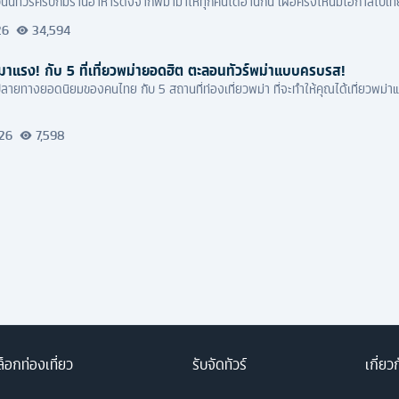
วันนี้ทัวร์ครับก็มีร้านอาหารดังจากพม่ามาให้ทุกคนได้อ่านกัน เผื่อครั้งไหนมีโอกาสไป
ปากโดนใจคนไทยแน่นอน
26
34,594
ามาแรง! กับ 5 ที่เที่ยวพม่ายอดฮิต ตะลอนทัวร์พม่าแบบครบรส!
ลายทางยอดนิยมของคนไทย กับ 5 สถานที่ท่องเที่ยวพม่า ที่จะทำให้คุณได้เที่ยวพม่าแ
026
7,598
็อกท่องเที่ยว
รับจัดทัวร์
เกี่ยว