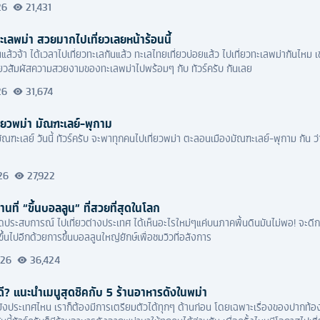
26
21,431
ทะเลพม่า สวยมากไปเที่ยวเลยหน้าร้อนนี้
แล้วจ้า ได้เวลาไปเที่ยวทะเลกันแล้ว ทะเลไทยเที่ยวบ่อยแล้ว ไปเที่ยวทะเลพม่ากันไ
ี่ยวสัมผัสความสวยงามของทะเลพม่าไปพร้อมๆ กับ ทัวร์ครับ กันเลย
26
31,674
ี่ยวพม่า มัณฑะเลย์-พุกาม
26
27,922
ที่ “ขึ้นบอลลูน” ที่สวยที่สุดในโลก
ิดประสบการณ์ ไปเที่ยวต่างประเทศ ได้เห็นอะไรใหม่ๆแค่บนภาคพื้นดินมันไม่พอ! จะดี
ึ้นไปอีกด้วยการขึ้นบอลลูนใหญ่ยักษ์เพื่อชมวิวที่อลังการ
026
36,424
ดี? แนะนำเมนูสุดชิคกับ 5 ร้านอาหารดังในพม่า
ยังประเทศไหน เราก็ต้องมีการเตรียมตัวได้ทุกๆ ด้านก่อน โดยเฉพาะเรื่องของปากท้อง