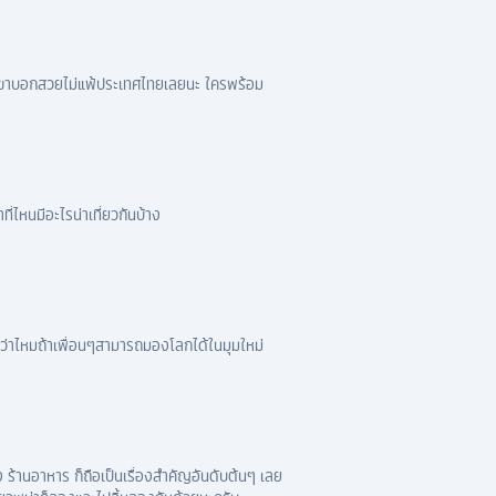
หม เขาบอกสวยไม่แพ้ประเทศไทยเลยนะ ใครพร้อม
รีวิวเที่ยวพม่า มัณฑะเลย์ วันนี้ ทัวร์ครับ จะพาทุกคนไปเที่ยวพม่า ตะลอนเมืองมัณฑะเลย์-พุกาม กัน ว่าที่ไหนมีอะไรน่าเที่ยวกันบ้าง
กว่าไหมถ้าเพื่อนๆสามารถมองโลกได้ในมุมใหม่
 ร้านอาหาร ก็ถือเป็นเรื่องสำคัญอันดับต้นๆ เลย