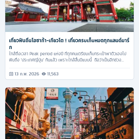
เที่ยวฟินถิ่นโอซาก้า-เกียวโต ! เที่ยวครบเก็บหมดทุกแลนด์มาร์
ก
ใกล้ถึงเวลา Peak period แห่งปี ที่ทุกคนเตรียมเก็บกระเป๋าพาตัวเองไป
ฟินถึง ‘ประเทศญี่ปุ่น’ กันแล้ว เพราะใกล้สิ้นปีแบบนี้ ถือว่าเป็นอีกช่วง
ทีเด็ด ที่ใครๆ ต่างหลงใหล มาชมสถานที่เที่ยวและงานเทศกาลต่างๆ และ
แน่นอนว่า ‘โอซาก้า-เกียวโต’ ก็ถือว่าเป็นเมืองหลักที่หลายๆ คนเลือกจะไป
13 ก.พ. 2026
11,563
สร้างความทรงจำอันน่าประทับใจที่นั่นกันครับ