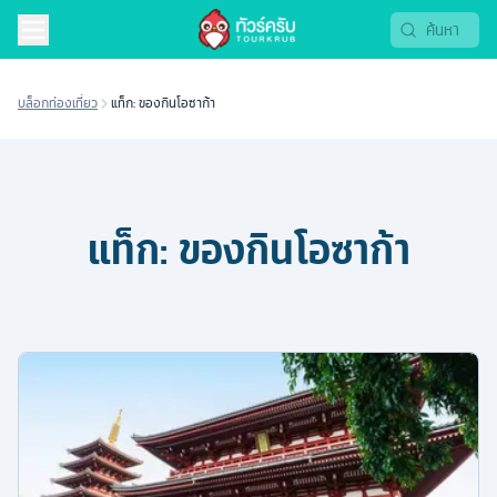
บล็อกท่องเที่ยว
แท็ก: ของกินโอซาก้า
แท็ก:
ของกินโอซาก้า