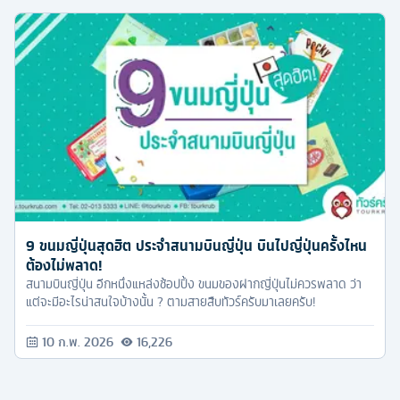
9 ขนมญี่ปุ่นสุดฮิต ประจำสนามบินญี่ปุ่น บินไปญี่ปุ่นครั้งไหน
ต้องไม่พลาด!
สนามบินญี่ปุ่น อีกหนึ่งแหล่งช้อปปิ้ง ขนมของฝากญี่ปุ่นไม่ควรพลาด ว่า
แต่จะมีอะไรน่าสนใจบ้างนั้น ? ตามสายสืบทัวร์ครับมาเลยครับ!
10 ก.พ. 2026
16,226