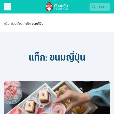
บล็อกท่องเที่ยว
แท็ก: ขนมญี่ปุ่น
แท็ก:
ขนมญี่ปุ่น