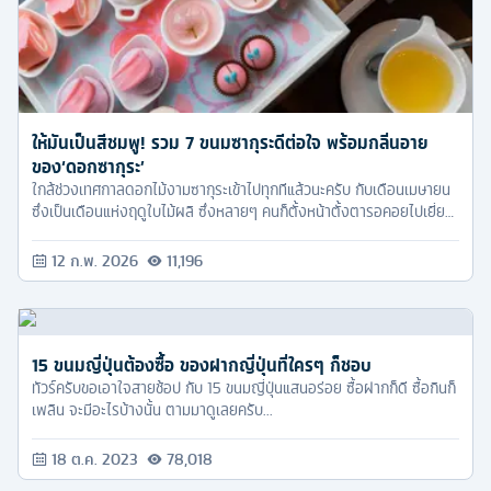
ให้มันเป็นสีชมพู! รวม 7 ขนมซากุระดีต่อใจ พร้อมกลิ่นอาย
ของ‘ดอกซากุระ’
ใกล้ช่วงเทศกาลดอกไม้งามซากุระเข้าไปทุกทีแล้วนะครับ กับเดือนเมษายน
ซึ่งเป็นเดือนแห่งฤดูใบไม้ผลิ ซึ่งหลายๆ คนก็ตั้งหน้าตั้งตารอคอยไปเยี่ยม
ชมเจ้าต้นซากุระในพื้นที่ต่างๆ อยู่อย่างแน่นอน และที่ขาดไม่ได้ในการชม
ซากุระเลยก็คือ การนั่งดื่มด่ำกับบรรยากาศ พร้อมกินขนมที่มันเข้าคู่กับ
12 ก.พ. 2026
11,196
เทศกาลนี่แหละ
15 ขนมญี่ปุ่นต้องซื้อ ของฝากญี่ปุ่นที่ใครๆ ก็ชอบ
ทัวร์ครับขอเอาใจสายช้อป กับ 15 ขนมญี่ปุ่นแสนอร่อย ซื้อฝากก็ดี ซื้อกินก็
เพลิน จะมีอะไรบ้างนั้น ตามมาดูเลยครับ...
18 ต.ค. 2023
78,018