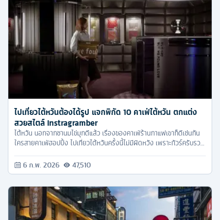
ไปเที่ยวไต้หวันต้องได้รูป แจกพิกัด 10 คาเฟ่ไต้หวัน ตกแต่ง
สวยสไตล์ Instragramber
ไต้หวัน นอกจากชานมไข่มุกดีแล้ว เรื่องของคาเฟ่ร้านกาแฟเขาก็ดีเช่นกัน
ใครสายคาเฟ่ฮอปปิ้ง ไปเที่ยวไต้หวันครั้งนี้ไม่มีผิดหวัง เพราะทัวร์ครับรวม
รวมมาให้แล้ว 10 คาเฟ่ที่เราขอการันตีว่า ไปแล้วได้รูปสวยแน่นอน
6 ก.พ. 2026
47,510