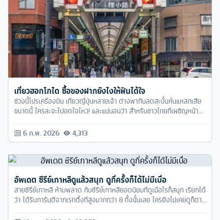
เที่ยวฮอกโกได ซื้อของฝากยังไงให้ฟินได้ใจ
ช่วงนี้โปรเครื่องบิน เที่ยวญี่ปุ่นหลายเจ้า ต่างพากันลดสะบั้นหั่นแหลกเสีย
ขนาดนี้ ใครละจะไปอดใจไหว! และแน่นอนว่า สำหรับชาวไทยที่เผชิญหน้า
กับอากาศร้อนๆ มาตลอด ฮอกไกโด จึงเป็นอีกหนึ่งสถานที่ ที่ช่วยให้คุณได้
เข้าถึงความหนาวเย็นได้อย่างแท้จริง
6 ก.พ. 2026
4,313
อัพเดต ซีรีย์เกาหลีดูแล้วสนุก ดูกี่ครั้งก็ได้ไม่มีเบื่อ
สายซีรี่ย์เกาหลี ห้ามพลาด กับซีรีย์เกาหลียอดนิยมที่ดูเมื่อไรก็สนุก เรียกได้
ว่า ได้รับการันตีจากเรทติ้งที่สูงมากกว่า 8 ทั้งนั้นเลย ใครยังไม่เคยดูก็ตาม
เก็บตามดูให้ครบทุกเรื่องนะ