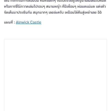
เช่น กิจกรรมการสอนบิน ที่มีทั้งเด็กๆ จนไปถึงวัยผู้ใหญ่มาเล่นเต็มไปหมด
หรือการขี่ไม้กวาดเล่นไปรอบๆ สนามหญ้า ที่มีเพื่อนๆ พ่อมดแม่มด แต่งตัว
จัดเต็มมาประชันกัน สนุกมากๆ เลยล่ะครับ เหมือนได้คืนสู่เหย้าเลย อิอิ
แผนที่ :
Alnwick Castle