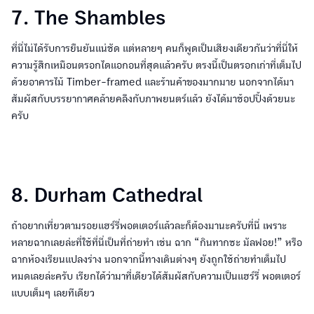
7. The Shambles
ที่นี่ไม่ได้รับการยืนยันแน่ชัด แต่หลายๆ คนก็พูดเป็นเสียงเดียวกันว่าที่นี่ให้
ความรู้สึกเหมือนตรอกไดแอกอนที่สุดแล้วครับ ตรงนี้เป็นตรอกเก่าที่เต็มไป
ด้วยอาคารไม้ Timber-framed และร้านค้าของมากมาย นอกจากได้มา
สัมผัสกับบรรยากาศคล้ายคลึงกับภาพยนตร์แล้ว ยังได้มาช้อปปิ้งด้วยนะ
ครับ
8. Durham Cathedral
ถ้าอยากเที่ยวตามรอยแฮร์รี่พอตเตอร์แล้วละก็ต้องมานะครับที่นี่ เพราะ
หลายฉากเลยล่ะที่ใช้ที่นี่เป็นที่ถ่ายทำ เช่น ฉาก “กินทากซะ มัลฟอย!” หรือ
ฉากห้องเรียนแปลงร่าง นอกจากนี้ทางเดินต่างๆ ยังถูกใช้ถ่ายทำเต็มไป
หมดเลยล่ะครับ เรียกได้ว่ามาที่เดียวได้สัมผัสกับความเป็นแฮร์รี่ พอตเตอร์
แบบเต็มๆ เลยทีเดียว