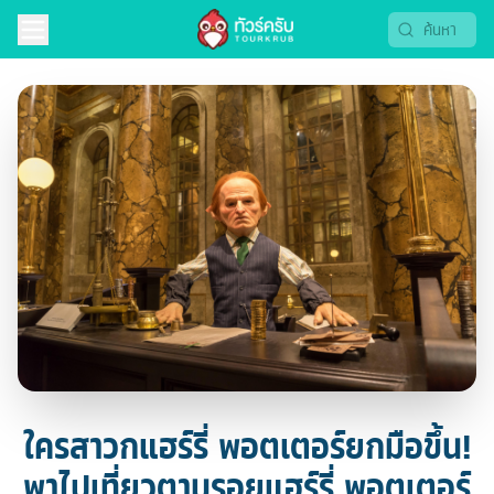
ใครสาวกแฮร์รี่ พอตเตอร์ยกมือขึ้น!
พาไปเที่ยวตามรอยแฮร์รี่ พอตเตอร์