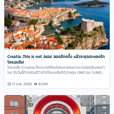
Croatia...This is not Asia! ลองสักครั้ง แล้วจะคุณจะหลงรัก
โครเอเชีย!
โครเอเชีย (Croatia) ชื่อประเทศที่คนไทยหลายคนอาจจะไม่ค่อยคุ้นเคยเท่า
ไหร่ ซึ่งวันนี้ทัวร์ครับมีริวิวทัวร์โครเอเชียดีดีจากคุณ OMEGA& SUNIO
FCของทัวร์ครับที่ได้มีโอกาสเดินทางไปเที่ยวทัวร์โคเอเชียมาฝากค่ะ
17 ก.พ. 2026
8,594