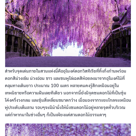
สำหรับจุดเด่นภายในสวนแห่งนี้คืออุโมงค์ดอกวิสทีเรียที่ทิ้งกิ่งก้านพร้อม
ดอกสีม่วงเข้ม ม่วงอ่อน ขาว และชมพูไล่เฉดสีห้อยลงมาจากอุโมงค์ไม้ที่
คลุมทางเดินยาว ประมาณ 100 เมตร หลายคนคงรู้สึกเหมือนอยู่ใน
เทพนิยายหรือความฝันเลยทีเดียว นอกจากนี้ยังมีจุดชมดอกไม้ที่เป็นซุ้ม
โค้งครึ่งวงกลม และซุ้มสี่เหลี่ยมขนาดกว้าง เมื่อมองจากระยะไกลจะเหมือน
พู่ประดับเต็มลาน รอบๆจะมีม้านั่งให้นั่งชมดอกไม้อยู่หลายจุดทั่วบริเวณ
แต่ถ้าหากมาในช่วงอื่นๆ ก็เป็นเพียงแค่สวนดอกไม้ธรรมดาๆ