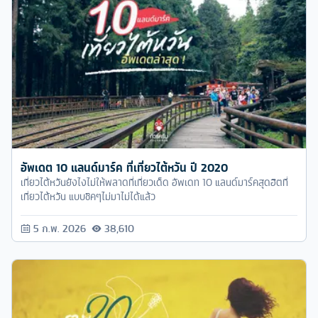
อัพเดต 10 แลนด์มาร์ค ที่เที่ยวไต้หวัน ปี 2020
เที่ยวไต้หวันยังไงไม่ให้พลาดที่เที่ยวเด็ด อัพเดท 10 แลนด์มาร์คสุดฮิตที่
เที่ยวไต้หวัน แบบชิคๆไม่มาไม่ได้แล้ว
5 ก.พ. 2026
38,610