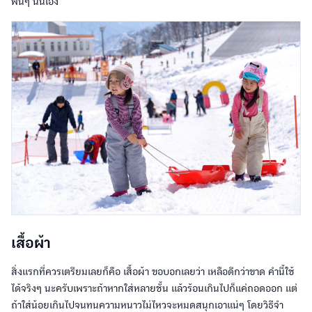
ฟินๆ นั่นเอง
เสื้อผ้า
สิ่งแรกที่ควรเตรียมเลยก็คือ เสื้อผ้า ขอบอกเลยว่า เหลือดีกว่าขาด คำนี้ใช้
ได้จริงๆ นะครับเพราะถ้าหากใส่หลายชั้น แล้วร้อนเกินไปก็แค่ถอดออก แต่
ถ้าใส่น้อยเกินไปจนทนความหนาวไม่ไหวจะหมดสนุกเอาแน่ๆ โดยวิธีจำ