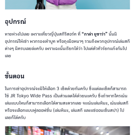
อุปกรณ์
หายห่วงไปเลย เพราะเที่ยวญี่ปุ่นสกีรีสอร์ท ที่
“กาล่า ยูซาว่า”
นั้นมี
อุปกรณ์ให้เช่า พวกรองเท้าบูท หรือถุงมือหนาๆ รวมถึงพวกอุปกรณ์เล่นสกี
ต่างๆ มีครบเลยล่ะครับ เพราะฉะนั้นเรียกได้ว่า ไปแต่ตัวทัวร์ยกแก๊งกันไป
เลย
ขั้นตอน
ในการเช่าอุปกรณ์จะมีให้เลือก 3 เซ็ตด้วยกันครับ ซึ่งแต่ละเซ็ตก็สามารถ
ใช้ JR Tokyo Wide Pass เป็นส่วนลดได้ด้วยนะครับ ซึ่งถ้าหากใครเน้น
เล่นแบบไหนก็สามารถเลือกได้ตามสะดวกเลย จะเน้นเล่นหิมะ, เน้นเล่นสกี
หรือจะเลือกแบบฟูลออฟชั่น (เล่นหิมะ, เล่นสกี และแช่ออนเซ็นสปา) ไป
เลยก็ได้ครับ