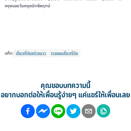
หยุดและวันหยุดนักขัตฤกษ์
แท็ก:
เที่ยวญี่ปุ่นหน้าหนาว
วางแผนเที่ยวญี่ปุ่น
คุณชอบบทความนี้
อยากบอกต่อให้เพื่อนรู้ง่ายๆ แค่แชร์ให้เพื่อนเลย