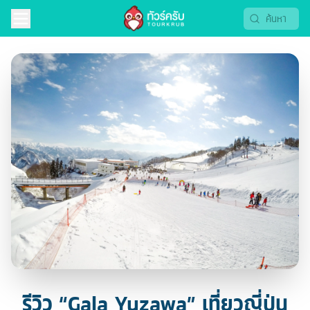
รีวิว “Gala Yuzawa” เที่ยวญี่ปุ่น