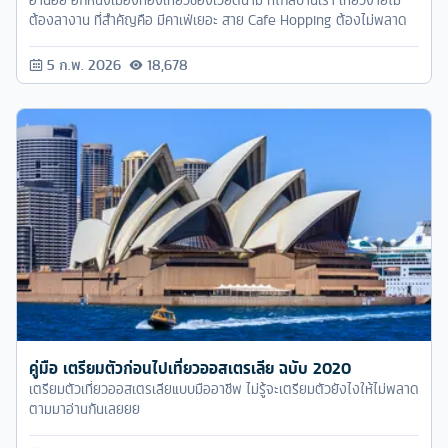
ต้องลางาน ที่สำคัญคือ มีคาเฟ่เยอะ สาย Cafe Hopping ต้องไม่พลาด
5 ก.พ. 2026
18,678
คู่มือ เตรียมตัวก่อนไปเที่ยวออสเตรเลีย ฉบับ 2020
เตรียมตัวเที่ยวออสเตรเลียแบบมืออาชีพ ไม่รู้จะเตรียมตัวยังไงให้ไม่พลาด
ตามมาอ่านกันเลยยย