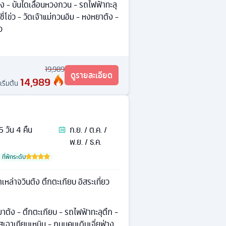
 - บันไดเลื่อนหวงกวน - รถไฟฟ้าทะลุ
ชี่โข่ว - วัดเจ้าแม่กวนอิม - หงหยาต้ง -
ว
19,989
ดูรายละเอียด
14,989
เริ่มต้น
5
วัน
4
คืน
ก.ย. / ต.ค. /
พ.ย. / ธ.ค.
ที่พักระดับ
ดเหล่าจวินต้ง ตึกตะเกียบ อิสระเที่ยว
ยาต้ง - ตึกตะเกียบ - รถไฟฟ้าทะลุตึก -
รัสเฉาเทียนเหมิน - ถนนคนเดินเจี่ยฟ่าง