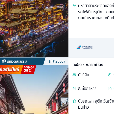
มหาศาลาประชาคมฉงชิ่ง
รถไฟฟ้าทะลุตึก - ถนนตั้
ถนนโบราณหลงเหมินห้
เน้นวัฒนธรรม
รหัส
25637
ฉงชิ่ง + หลายเมือง
ลดสูงสุด
25
%
ทัวร์
จีน
8
มื้ออาหาร
นั่งรถไฟทะลุตึก วัดเ
มินห่าว