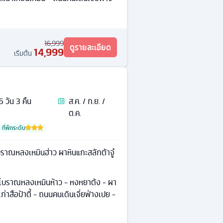
16,999
ดูรายละเอียด
14,999
เริ่มต้น
5
วัน
3
คืน
ส.ค. / ก.ย. /
ต.ค.
ที่พักระดับ
บราณหลงเหมินฮ่าว ผาหินแกะสลักต้าจู๋
นโบราณหลงเหมินห้าว - หงหยาต้ง - ผา
ก่าสือป้าตี้ - ถนนคนเดินเจี่ยฟ่างเปย -