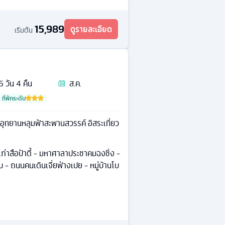
15,989
ดูรายละเอียด
เริ่มต้น
5
วัน
4
คืน
ส.ค.
ที่พักระดับ
ว อุทยานหลุมฟ้าสะพานสวรรค์ อิสระเที่ยว
ก่าสือป้าตี้ - มหาศาลาประชาคมฉงชิ่ง -
ยบ - ถนนคนเดินเจี่ยฟ่างเปย - หมู่บ้านโบ