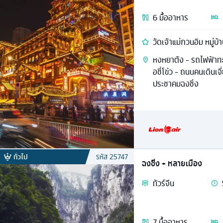
6
มื้ออาหาร
วัดเจ้าแม่กวนอิม หมู่บ้า
หงหยาต้ง - รถไฟฟ้าทะลุ
อชี่โข่ว - ถนนคนเดินเ
ประชาคมฉงชิ่ง
ทั่วไป
รหัส
25747
ฉงชิ่ง + หลายเมือง
ทัวร์
จีน
7
มื้ออาหาร