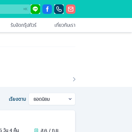
⌘
K
รับจัดกรุ๊ปทัวร์
เกี่ยวกับเรา
เรียงตาม
5
วัน
4
คืน
ส.ค. / ก.ย.