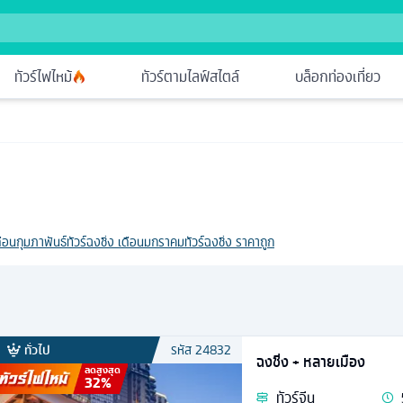
ทัวร์ไฟไหม้
ทัวร์ตามไลฟ์สไตล์
บล็อกท่องเที่ยว
เดือนกุมภาพันธ์
ทัวร์ฉงชิ่ง เดือนมกราคม
ทัวร์ฉงชิ่ง ราคาถูก
ทั่วไป
รหัส
24832
ฉงชิ่ง + หลายเมือง
ลดสูงสุด
32
%
ทัวร์
จีน