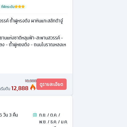
ที่พักระดับ
รค์ ถ้ำฝูหรงต้ง ผาหินแกะสลักต้าจู๋
ุทยานแห่งชาติหลุมฟ้า-สะพานสวรรค์ -
่หลง - ถ้ำฝูหยงต้ง - ถนนโบราณหลงเห
18,888
ดูรายละเอียด
12,888
เริ่มต้น
5
วัน
3
คืน
ก.ย. / ต.ค. /
พ.ย. / ธ.ค. / ม.ค.