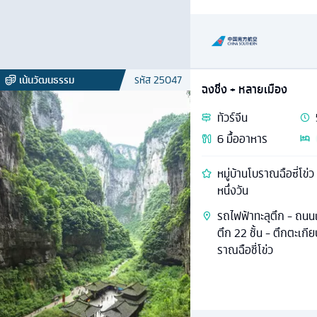
เน้นวัฒนธรรม
รหัส
25047
ฉงชิ่ง + หลายเมือง
ทัวร์
จีน
6
มื้ออาหาร
หมู่บ้านโบราณฉือซี่โข่
หนึ่งวัน
รถไฟฟ้าทะลุตึก - ถนนเ
ตึก 22 ชั้น - ตึกตะเกี
ราณฉือชี่โข่ว