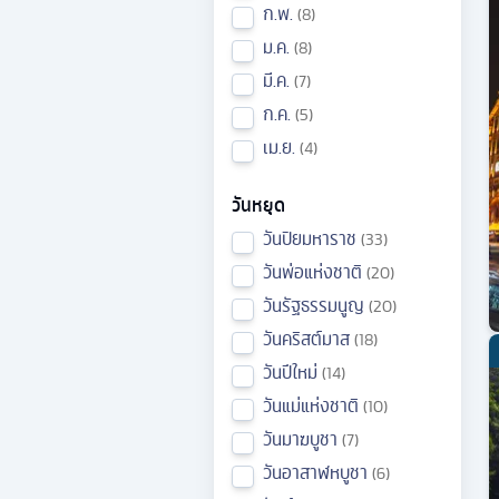
ก.พ.
8
ม.ค.
8
มี.ค.
7
ก.ค.
5
เม.ย.
4
วันหยุด
วันปิยมหาราช
33
วันพ่อแห่งชาติ
20
วันรัฐธรรมนูญ
20
วันคริสต์มาส
18
วันปีใหม่
14
วันแม่แห่งชาติ
10
วันมาฆบูชา
7
วันอาสาฬหบูชา
6