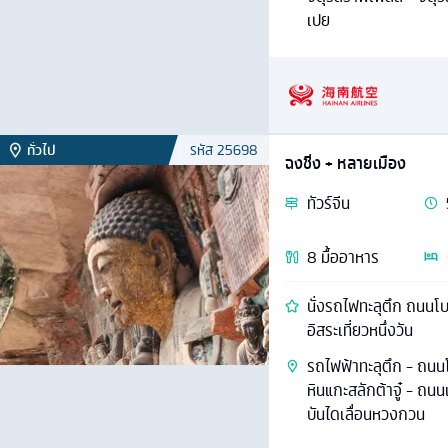
เปย
ทั่วไป
รหัส
25698
ฉงชิ่ง + หลายเมือง
ทัวร์
จีน
8
มื้ออาหาร
นั่งรถไฟทะลุตึก ถนนโ
อิสระเที่ยวหนึ่งวัน
รถไฟฟ้าทะลุตึก - ถน
หินแกะสลักต้าจู๋ - ถนนเ
บันไดเลื่อนหวงกวน