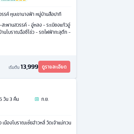
รค์ หุบเขานางฟ้า หมู่บ้านสือปาที
สะพานสวรรค์ - อู่หลง - ระเบียงแก้วอู่
้านโบราณฉือชี่โข่ว - รถไฟฟ้าทะลุตึก -
13,999
ดูรายละเอียด
เริ่มต้น
5
วัน
3
คืน
ก.ย.
่กวน