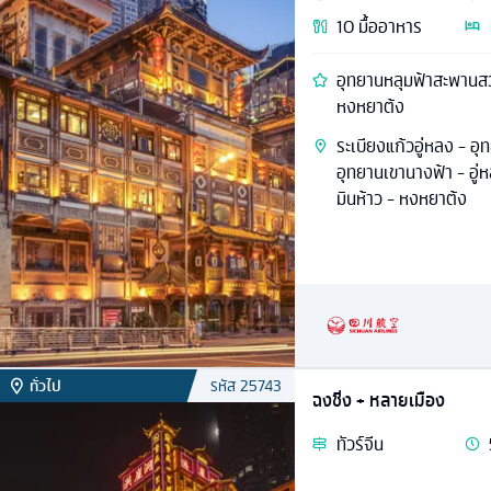
10
มื้ออาหาร
อุทยานหลุมฟ้าสะพานสวร
หงหยาต้ง
ระเบียงแก้วอู่หลง - อ
อุทยานเขานางฟ้า - อู
มินห้าว - หงหยาต้ง
ทั่วไป
รหัส
25743
ฉงชิ่ง + หลายเมือง
ทัวร์
จีน