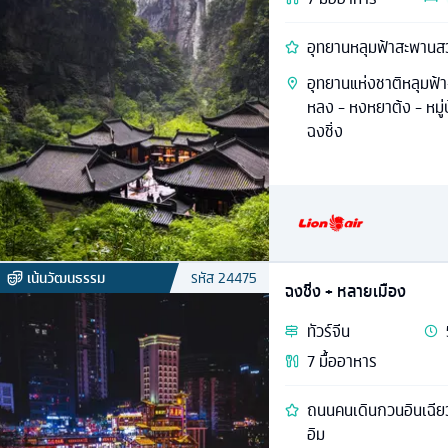
อุทยานหลุมฟ้าสะพานสวร
อุทยานแห่งชาติหลุมฟ้า-
หลง - หงหยาต้ง - หมู่บ
ฉงชิ่ง
เน้นวัฒนธรรม
รหัส
24475
ฉงชิ่ง + หลายเมือง
ทัวร์
จีน
7
มื้ออาหาร
ถนนคนเดินกวนอินเฉียว เมืองโบราณเซี่ยฮ่าวหลี่ วัดเจ้าแม
อิม