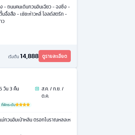
 - ถนนคนเดินกวนอินเฉียว - ฉงชิ่ง -
นจื่อสือ - เซียะห่าวหลี่ โอลด์สตรีท -
าว
14,888
ดูรายละเอียด
เริ่มต้น
5
วัน
3
คืน
ส.ค. / ก.ย. /
ต.ค.
ที่พักระดับ
จ้าแม่กวนอิมเป่าหลิน ตรอกโบราณหลงเห