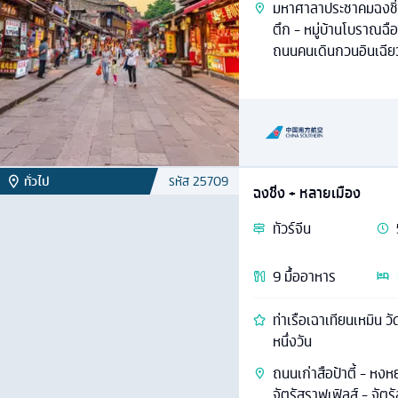
มหาศาลาประชาคมฉงชิ่ง
ตึก - หมู่บ้านโบราณฉือ
ถนนคนเดินกวนอินเฉีย
ทั่วไป
รหัส
25709
ฉงชิ่ง + หลายเมือง
ทัวร์
จีน
9
มื้ออาหาร
ท่าเรือเฉาเทียนเหมิน วั
หนึ่งวัน
ถนนเก่าสือป้าตี้ - หงห
จัตุรัสราฟเฟิลส์ - จัตุ