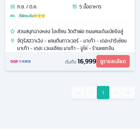
ก.ย. / ต.ค.
5
มื้ออาหาร
ที่พักระดับ
สวนสนุกฉางหลง โอเชี่ยน วัดต้าฝอ ถนนคนเดินเป่ยจิงลู่
จัตุรัสฮวาเฉิง - แคนตันทาวเวอร์ - มาเก๊า - เดอะปารีเซียน
มาเก๊า - เดอะ เวเนเชียน มาเก๊า - จูไห่ - ร้านหยกจีน
16,999
ดูรายละเอียด
เริ่มต้น
‹‹
‹
1
›
››