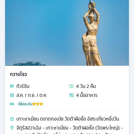
กวางโจว
ทัวร์
จีน
4
วัน
2
คืน
ส.ค. / ก.ย. / ต.ค.
4
มื้ออาหาร
ที่พักระดับ
เกาะซาเมี่ยน ตลาดกงเป่ย วัดต้าฝ๋อซื่อ อิสระเที่ยวหนึ่งวัน
จัตุรัสฮวาเฉิง - เกาะซาเมี่ยน - วัดต้าฝอซื่อ (วัดพระใหญ่) -