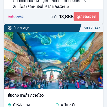
ถนนคนเดินปักกิ่ง - จูไห่ - ถนนคนเดินกวงเซิง - ร้าน
สมุนไพร (ยาแผนจีนโบราณและบัวหิมะ)
13,888
ดูรายละเอียด
เริ่มต้น
เน้นสวนสนุก
รหัส
25447
ฮ่องกง มาเก๊า กวางโจว
ทัวร์
ฮ่องกง
4
วัน
2
คืน