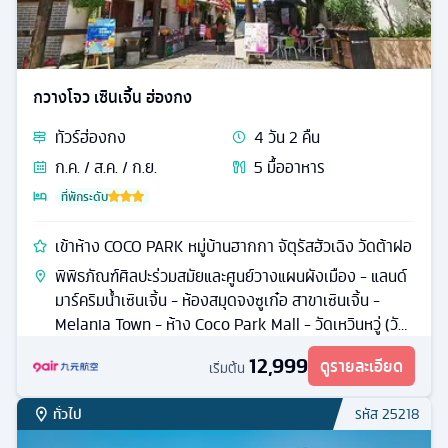
กวางโจว เซินเจิ้น ฮ่องกง
ทัวร์
ฮ่องกง
4
วัน
2
คืน
ก.ค. / ส.ค. / ก.ย.
5
มื้ออาหาร
ที่พักระดับ
เข้าห้าง COCO PARK หมู่บ้านฮากกา จัตุรัสฮัวเฉิง วัดต้าฝอ
พิพิธภัณฑ์ศิลปะร่วมสมัยและศูนย์วางแผนผังเมือง - แลนด์
มาร์คริมน้ำเซินเจิ้น - ห้องสมุดจงซูเก๋อ สาขาเซินเจิ้น -
Melania Town - ห้าง Coco Park Mall - วัดเหวินหวู่ (วัด
กวนอู) - ร้านหยกจีน
12,999
ดูรายละเอียด
เริ่มต้น
ทั่วไป
รหัส
25218