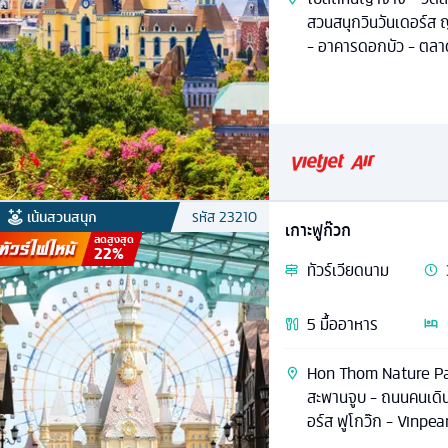
สวนสนุกวินวันเดอร์ส ญ
- อาคารดอกบัว - ตล
เน้นสวนสนุก
รหัส
23210
เกาะฟูก๊วก
ลดสูงสุด
22
%
ทัวร์
เวียดนาม
5
มื้ออาหาร
Hon Thom Nature Park
สะพานจูบ - ถนนคนเดิน
อร์ส ฟูโกว๊ก - Vinpe