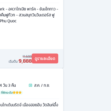
 - อควาโทเปีย พาร์ค - ซันเซ็ททาว -
ืนฟูก๊วก - สวนสนุกวินวันเดอร์ส ฟู
d Phu Quoc
11,688
ดูรายละเอียด
9,888
เริ่มต้น
4
วัน
3
คืน
ส.ค. / ก.ย.
ที่พักระดับ
บานาฮิลล์ สะพานโกเด้นบริดจ์ เมืองฮอยอัน วัดลินห์อึ๋ง