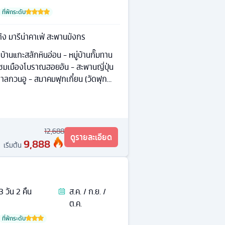
ที่พักระดับ
ด้ง มารีน่าคาเฟ่ สะพานมังกร
บ้านแกะสลักหินอ่อน - หมู่บ้านกั๊มทาน
่ยวชมเมืองโบราณฮอยอัน - สะพานญี่ปุ่น
าลกวนอู - สมาคมฟุกเกี๋ยน (วัดฟุก
12,688
ดูรายละเอียด
9,888
เริ่มต้น
3
วัน
2
คืน
ส.ค. / ก.ย. /
ต.ค.
ที่พักระดับ