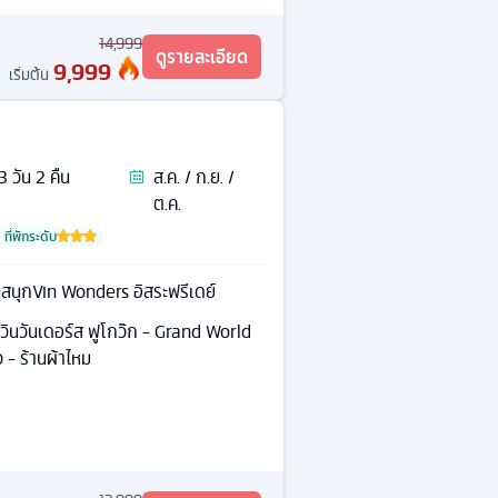
14,999
ดูรายละเอียด
9,999
เริ่มต้น
3
วัน
2
คืน
ส.ค. / ก.ย. /
ต.ค.
ที่พักระดับ
นสนุกVin Wonders อิสระฟรีเดย์
กวินวันเดอร์ส ฟูโกว๊ก - Grand World
 - ร้านผ้าไหม