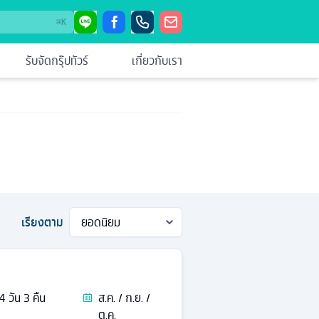
⌘
K
รับจัดกรุ๊ปทัวร์
เกี่ยวกับเรา
เรียงตาม
4
วัน
3
คืน
ส.ค. / ก.ย. /
ต.ค.