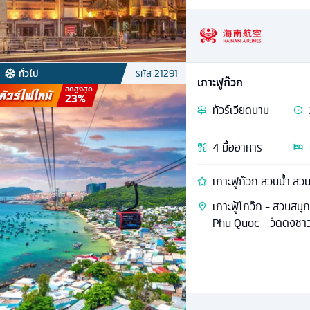
ทั่วไป
รหัส
21291
เกาะฟูก๊วก
ลดสูงสุด
23
%
ทัวร์
เวียดนาม
4
มื้ออาหาร
เกาะฟูก๊วก สวนน้ำ สว
เกาะฟู้โกว๊ก - สวนสนุ
Phu Quoc - วัดดิงชาว