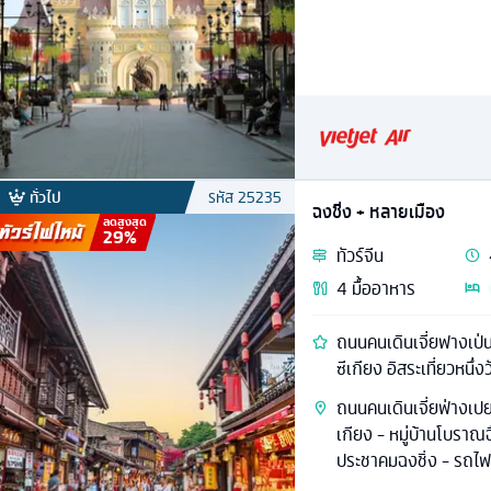
ทั่วไป
รหัส
25235
ฉงชิ่ง + หลายเมือง
ลดสูงสุด
29
%
ทัวร์
จีน
4
มื้ออาหาร
ถนนคนเดินเจี่ยฟางเป่น 
ซีเกียง อิสระเที่ยวหนึ่งว
ถนนคนเดินเจี่ยฟ่างเปย
เกียง - หมู่บ้านโบราณฉ
ประชาคมฉงชิ่ง - รถไฟ