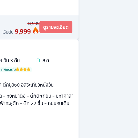
13,999
ดูรายละเอียด
9,999
เริ่มต้น
4
วัน
3
คืน
ส.ค.
ที่พักระดับ
ตึกขุยซิง อิสระเที่ยวหนึ่งวัน
ี่ - หงหยาต้ง - ตึกตะเกียบ - มหาศาลา
้าทะลุตึก - ตึก 22 ชั้น - ถนนคนเดิน