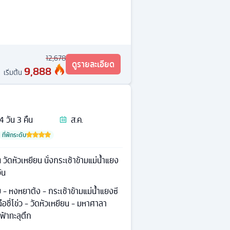
12,678
ดูรายละเอียด
9,888
เริ่มต้น
4
วัน
3
คืน
ส.ค.
ที่พักระดับ
วัดหัวเหยียน นั่งกระเช้าข้ามแม่น้ำแยง
ัน
 - หงหยาต้ง - กระเช้าข้ามแม่น้ำแยงซี
ือชี่โข่ว - วัดหัวเหยียน - มหาศาลา
ฟ้าทะลุตึก