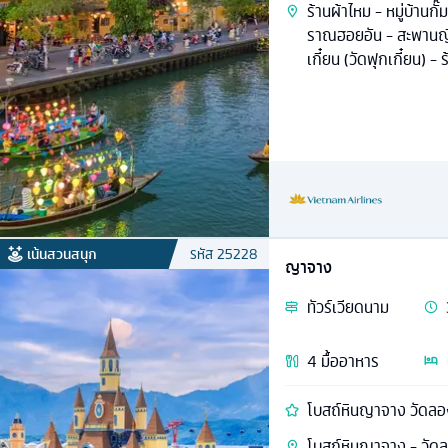
ร้านผ้าไหม - หมู่บ้านกั
ราณฮอยอัน - สะพานญี
เกี๋ยน (วัดฟุกเกี๋ยน) 
Show
เน้นสวนสนุก
รหัส
25228
ญาจาง
ทัวร์
เวียดนาม
4
มื้ออาหาร
โบสถ์หินญาจาง วัดลองเ
โบสถ์หินญาจาง - วัดล