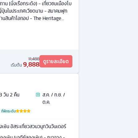
๊มทาน (นั่งเรือกระด้ง) - เที่ยวชมเมืองโบ
่ปุ่นในประเทศเวียดนาม - สมาคมฟุก
- ร้านสินค้าโอทอป - The Heritage
11,488
ดูรายละเอียด
9,888
เริ่มต้น
3
วัน
2
คืน
ส.ค. / ก.ย. /
ต.ค.
ที่พักระดับ
ซิน อิสระเที่ยวสวนวนุกวินวันเดอร์
องเซิน (เจดีย์ลองเซิน) - ญาจาง -