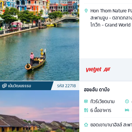
Hon Thom Nature Park
สะพานจูบ - ตลาดกลางค
โกว๊ก - Grand Worl
เน้นวัฒนธรรม
รหัส
22718
ฮอยอัน ดานัง
ทัวร์
เวียดนาม
6
มื้ออาหาร
ยอดเขา