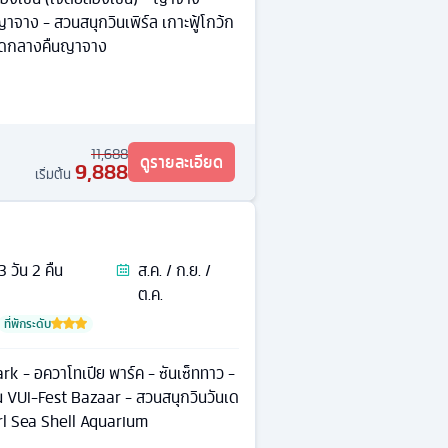
าจาง - สวนสนุกวินเพิร์ล เกาะฟู้โกว้ก
าดกลางคืนญาจาง
11,688
ดูรายละเอียด
9,888
เริ่มต้น
3
วัน
2
คืน
ส.ค. / ก.ย. /
ต.ค.
ที่พักระดับ
 - อควาโทเปีย พาร์ค - ซันเซ็ททาว -
 VUI-Fest Bazaar - สวนสนุกวินวันเด
arl Sea Shell Aquarium