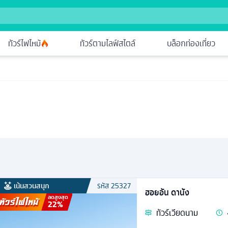
ทัวร์ไฟไหม้
ทัวร์ตามไลฟ์สไตล์
บล็อกท่องเที่ยว
เน้นสวนสนุก
รหัส
25327
ฮอยอัน ดานัง
ลดสูงสุด
22
%
ทัวร์
เวียดนาม