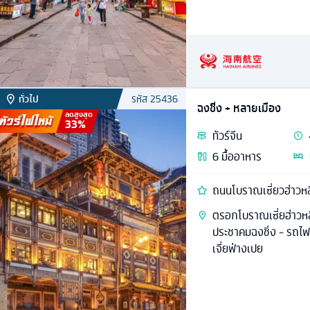
ทั่วไป
รหัส
25436
ฉงชิ่ง + หลายเมือง
ลดสูงสุด
33
%
ทัวร์
จีน
6
มื้ออาหาร
ถนนโบราณเซี่ยวฮ่าวหลี่ 
ตรอกโบราณเซี่ยฮ่าวหล
ประชาคมฉงชิ่ง - รถไฟฟ
เจี่ยฟ่างเปย