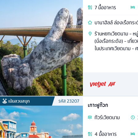
7
มื้ออาหาร
บานาฮิลล์ ล่องเรือกระ
ร้านหยกเวียดนาม - หมู่
(นั่งเรือกระด้ง) - เที
ในประเทศเวียดนาม - ศ
เกี๋ยน)
เน้นสวนสนุก
รหัส
23207
เกาะฟูก๊วก
ทัวร์
เวียดนาม
4
มื้ออาหาร