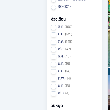
30,001+
ช่วงเดือน
ส.ค.
160
ก.ย.
149
ต.ค.
145
พ.ย.
47
ธ.ค.
45
ม.ค.
19
ก.ค.
14
ก.พ.
14
มี.ค.
13
พ.ค.
4
วันหยุด