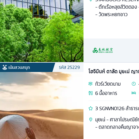
- ตึกเรือหลุยส์วิตตอง 
- วัดพระหยกขาว
เน้นสวนสนุก
รหัส
25229
โฮจิมินห์ ดาลัด มุยเน่ ญ
ทัวร์
เวียดนาม
6
มื้ออาหาร
3 SGNVN0126 ลำธารน
มุยเน่ - ศาลาไปรษณีย์
- ตลาดกลางคืนญาจาง