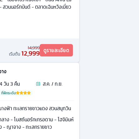
- สวนนอร์ทบันด์ - ตลาดเฉินหวังเมี่ยว
14,999
ดูรายละเอียด
12,999
เริ่มต้น
าจาง
4
วัน
3
คืน
ส.ค. / ก.ย.
ที่พักระดับ
างฟ้า ทะเลทรายขาวแดง สวนสนุกวิน
กลาง - โบสถ์นอร์ทเทรอดาม - โฮจิมินห์
 - ญาจาง - ทะเลทรายขาว