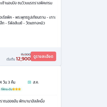
กระเช้านอนปิง ชมวิวบนรถรางพีคเทรม
ตอเรียพีค - พระพุทธรูปเทียนถาน - เกาะ
เล็ท - รีพัลส์เบย์ - วัดแชกงหมิว
15,900
ดูรายละเอียด
12,900
เริ่มต้น
4
วัน
3
คืน
ส.ค.
ที่พักระดับ
บราณฮอยอัน พักบานาฮิลล์หนึ่ง