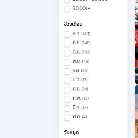
30,001+
ช่วงเดือน
ส.ค.
149
ก.ย.
148
ต.ค.
144
พ.ย.
48
ธ.ค.
45
ม.ค.
17
ก.ค.
14
ก.พ.
13
มี.ค.
12
พ.ค.
4
วันหยุด