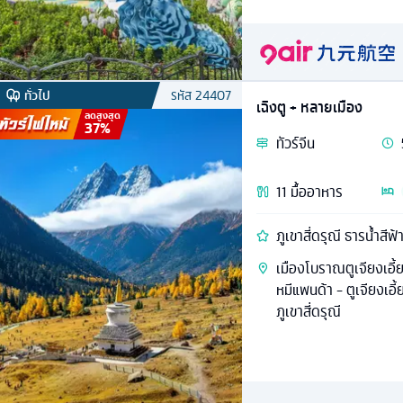
ทั่วไป
รหัส
24407
เฉิงตู + หลายเมือง
ลดสูงสุด
37
%
ทัวร์
จีน
11
มื้ออาหาร
ภูเขาสี่ดรุณี ธารน้ำสีฟ
เมืองโบราณตูเจียงเอี้ยน
หมีแพนด้า - ตูเจียงเอี้
ภูเขาสี่ดรุณี