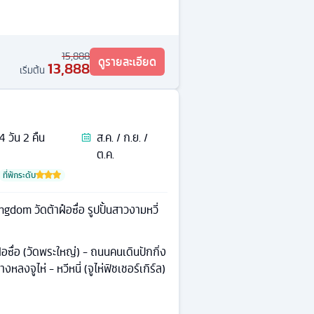
15,888
ดูรายละเอียด
13,888
เริ่มต้น
4
วัน
2
คืน
ส.ค. / ก.ย. /
ต.ค.
ที่พักระดับ
om วัดต้าฝ๋อซื่อ รูปปั้นสาวงามหวี่
าฝอซื่อ (วัดพระใหญ่) - ถนนคนเดินปักกิ่ง
งหลงจูไห่ - หวีหนี่ (จูไห่ฟิชเชอร์เกิร์ล)