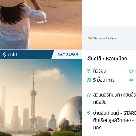
ทั่วไป
รหัส
24868
เซี่ยงไฮ้ + หลายเมือง
ทัวร์
จีน
5
มื้ออาหาร
สวนนอร์ทบันท์ เทียนจือ
หนึ่งวัน
ย่านซินเทียนตี้ - ST
ตึกเรือหลุยส์วิตตอง - 
นกิง