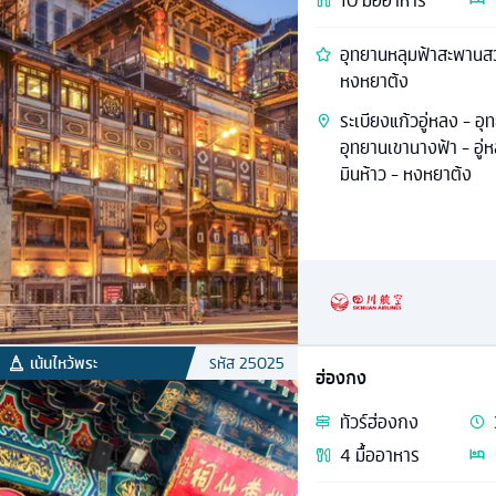
10
มื้ออาหาร
อุทยานหลุมฟ้าสะพานสวร
หงหยาต้ง
ระเบียงแก้วอู่หลง - อ
อุทยานเขานางฟ้า - อู
มินห้าว - หงหยาต้ง
เน้นไหว้พระ
รหัส
25025
ฮ่องกง
ทัวร์
ฮ่องกง
4
มื้ออาหาร