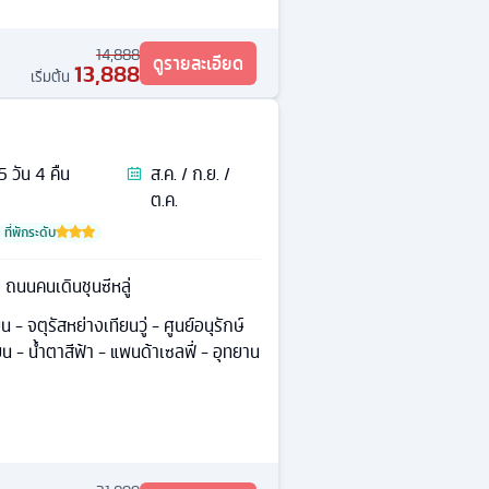
14,888
ดูรายละเอียด
13,888
เริ่มต้น
5
วัน
4
คืน
ส.ค. / ก.ย. /
ต.ค.
ที่พักระดับ
้า ถนนคนเดินชุนซีหลู่
 - จตุรัสหย่างเทียนวู่ - ศูนย์อนุรักษ์
ยน - น้ำตาสีฟ้า - แพนด้าเซลฟี่ - อุทยาน