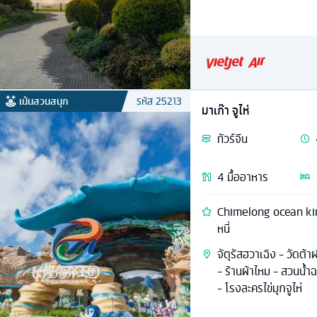
เน้นสวนสนุก
รหัส
25213
มาเก๊า จูไห่
ทัวร์
จีน
4
มื้ออาหาร
Chimelong ocean kingd
หนี่
จัตุรัสฮวาเฉิง - วัดต้
- ร้านผ้าไหม - สวนน้ำฉา
- โรงละครไข่มุกจูไห่