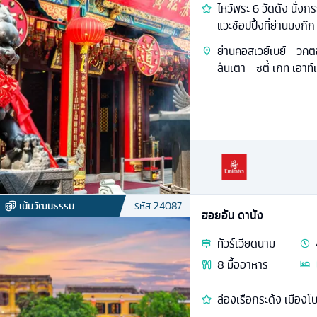
ไหว้พระ 6 วัดดัง นั่ง
แวะช้อปปิ้งที่ย่านมงก๊ก
ย่านคอสเวย์เบย์ - วิค
ลันเตา - ซิตี้ เกท เอาท์
เน้นวัฒนธรรม
รหัส
24087
ฮอยอัน ดานัง
ทัวร์
เวียดนาม
8
มื้ออาหาร
ล่องเรือกระด้ง เมืองโ