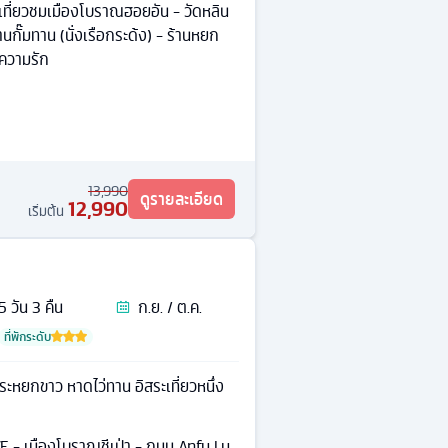
- เที่ยวชมเมืองโบราณฮอยอัน - วัดหลิน
่บ้านกั๊มทาน (นั่งเรือกระด้ง) - ร้านหยก
ความรัก
13,990
ดูรายละเอียด
12,990
เริ่มต้น
5
วัน
3
คืน
ก.ย. / ต.ค.
ที่พักระดับ
ระหยกขาว หาดไว่ทาน อิสระเที่ยวหนึ่ง
 เมืองโบราณชีเป่า - ถนน Anfu Lu