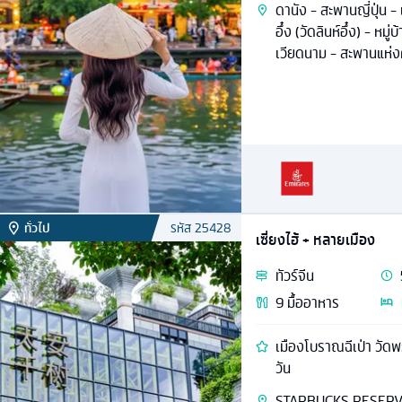
ดานัง - สะพานญี่ปุ่น 
อึ๋ง (วัดลินห์อึ๋ง) - หมู
เวียดนาม - สะพานแห่ง
ทั่วไป
รหัส
25428
เซี่ยงไฮ้ + หลายเมือง
ทัวร์
จีน
9
มื้ออาหาร
เมืองโบราณฉีเป่า วัดพ
วัน
STARBUCKS RESERVE -