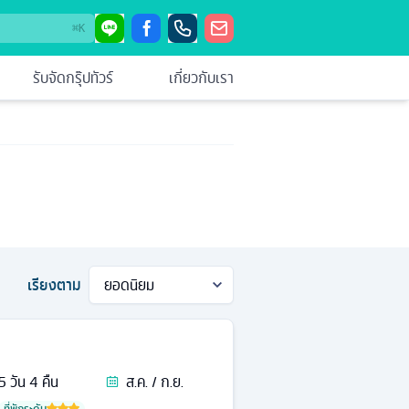
⌘
K
รับจัดกรุ๊ปทัวร์
เกี่ยวกับเรา
เรียงตาม
5
วัน
4
คืน
ส.ค. / ก.ย.
ที่พักระดับ