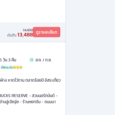
14,488
ดูรายละเอียด
13,488
เริ่มต้น
5
วัน
3
คืน
ส.ค. / ก.ย.
ที่พักระดับ
ฝ่าง หาดไว่ทาน ตลาดร้อยปี อิสระเที่ยว
ARBUCKS RESERVE - สวนนอร์ทบันด์ -
ย่านลู่เจียจุ่ย - ร้านหยกจีน - ถนนนา