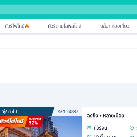
ทัวร์ไฟไหม้
ทัวร์ตามไลฟ์สไตล์
บล็อกท่องเที่ยว
ทั่วไป
รหัส
24832
ฉงชิ่ง + หลายเมือง
ลดสูงสุด
32
%
ทัวร์
จีน